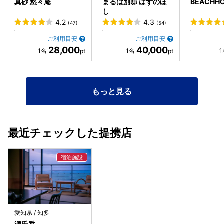
真砂 悠々庵
まるは別邸 はずのほ
BEACHHO
した。
し
4.2
4.3
(47)
(54)
ご利用目安
ご利用目安
28,000
40,000
もっと見る
最近チェックした提携店
愛知県 / 知多