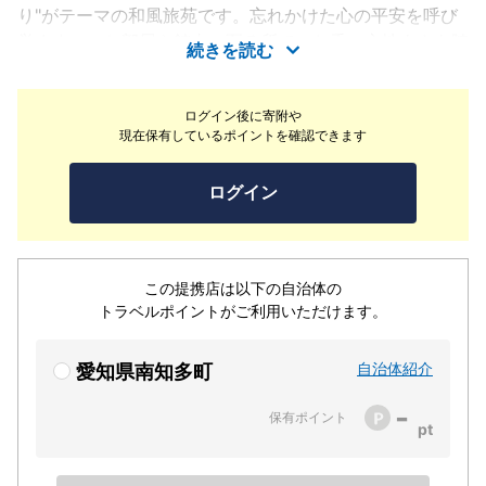
り"がテーマの和風旅苑です。忘れかけた心の平安を呼び
覚ます―。お部屋や館内の至る所で、お香の心地よさを随
続きを読む
所に感じていただけます。
ログイン後に寄附や
現在保有しているポイントを確認できます
ログイン
この提携店は以下の自治体の
トラベルポイントがご利用いただけます。
自治体紹介
愛知県南知多町
-
保有ポイント