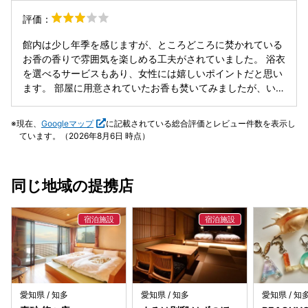
しれませんが。 湯上り処ではアイスキャンディーのサービス
が、いまいちかな。刺身もいろんなタレで食べられて新鮮な
評価：
もありました。 宿泊客はカラフルで豊富な種類の浴衣を選べ
食感でした。食事の、担当をしてくれた若い青年は、僕は料
るようですし、色打掛の試着体験（無料）や十二単の試着体
理が出来ないので、佐藤のご飯を食べてます！とか、 これ
館内は少し年季を感じますが、ところどころに焚かれている
験（こちらは有料）などありました。 機会があれば宿泊でゆ
は行けませんね、もっと美味しいご飯を、食べて欲しいと思
お香の香りで雰囲気を楽しめる工夫がされていました。 浴衣
っくり訪れたいです。
いました。 お風呂は、露天風呂しか入っていませんが、海は
を選べるサービスもあり、女性には嬉しいポイントだと思い
絶景ですが、お風呂のメンテナンスは今イマイチって感じで
ます。 部屋に用意されていたお香も焚いてみましたが、いわ
した。 お湯の温度も少し低めでした。
ゆるお寺で嗅ぐような香りで、個人的には「いい香り」とま
では感じられず少し残念でした。5本ほど用意されていまし
現在、
Googleマップ
に記載されている総合評価とレビュー件数を表示し
たが、香りが強く鼻が疲れてしまい、すべては楽しめません
ています。（2026年8月6日 時点）
でした。 温泉は露天風呂からの眺めがとても良く、雰囲気は
素晴らしかったです。ただ、露天へ出る扉が重く、少し入り
づらく感じました。 また、洗い場によってはシャワーの温度
同じ地域の提携店
が安定せず、ぬるいお湯しか出ない場所もあり、身体が冷え
てしまったのが残念でした。 お料理は全体的にやや控えめな
印象です。 料理長からのサービスとして提供された一品があ
りましたが、他の方の口コミを見る限り、サービスというよ
り最初からコースに含まれているもののように感じました。
お肉の三種盛りは、私の分だけ赤身ではなく脂身の多い部分
で、正直あまり食べられませんでした。 一方で、煮魚はとて
も美味しく、印象に残っています。 サービス・お料理・お部
愛知県 / 知多
愛知県 / 知多
愛知県 / 知
屋を総合的に考えると、評価は★3くらいが妥当だと感じま