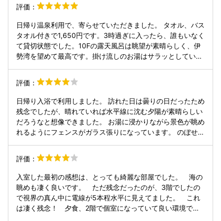
せず、普通の温泉を堪能しました。お風呂は2種類でサウナ
評価：
もあり、海を眺めながら入る温泉は最高でした。 お部屋はと
ても広く、海沿いのため、景色が全て海で海の音にもとても
日帰り温泉利用で、寄らせていただきました。 タオル、バス
癒されました。 食事は夕食が付いており、海鮮を中心とした
タオル付きで1,650円です。3時過ぎに入ったら、誰もいなく
プランでどれも美味しかったです！ 記念の写真も撮ってくだ
て貸切状態でした。10Fの露天風呂は眺望が素晴らしく、伊
さり、帰りに写真を現像して下さいました。とても良い記念
勢湾を望めて最高です。掛け流しのお湯はサラッとしてい
になりました。 また利用したいと思いました。
て、また来たいと思います。 湯上がりに、アイスキャンディ
ーのサービスは予想外で、良かったです。
評価：
日帰り入浴で利用しました。 訪れた日は曇りの日だったため
残念でしたが、晴れていれば水平線に沈む夕陽が素晴らしい
だろうなと想像できました。 お湯に浸かりながら景色が眺め
れるようにフェンスがガラス張りになっています。 のぼせた
体を覚ますためにフェンスに寄りかかって景色眺めたりして
いると、下の道路からも普通に見えてしまうので注意です。
評価：
私は開放感があるので全く気にしませんがｗ 海辺で10階の
ルーフ部分に温泉があるので風が強いのは致し方ないです。
入室した最初の感想は、とっても綺麗な部屋でした。 海の
タオルを頭に載せていると飛ばされます。タオルが乾いてい
眺めも凄く良いです。 ただ残念だったのが、3階でしたの
たり風向きによっては柵を乗り越えてしまうかも・・・ 透明
で視界の真ん中に電線が5本程水平に見えてました。 これ
で無臭のお湯はぬるめなので、海を見ながらひたすら長湯で
は凄く残念！ 夕食、2階で個室になっていて良い環境で
きますね。 冬場は風の強さもあってなかなか温まらないかも
す。食事の内容もまあまあかな。 米は、コシヒカリでした