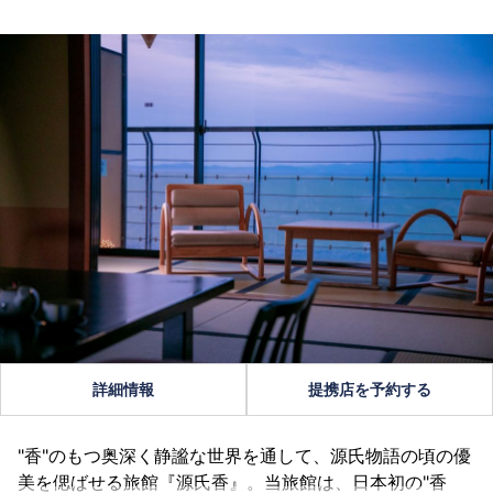
詳細情報
提携店を予約する
"香"のもつ奥深く静謐な世界を通して、源氏物語の頃の優
美を偲ばせる旅館『源氏香』。当旅館は、日本初の"香