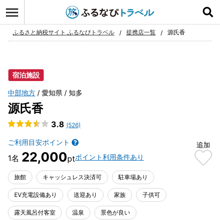
ログイン
お気に入り
ふるさと納税サイト ふるなびトラベル
提携店一覧
源氏香
宿泊施設
中部地方
愛知県
知多
源氏香
3.8
(526)
ご利用目安ポイント
追加
22,000
ポイント利用条件あり
旅館
キャッシュレス決済可
駐車場あり
EV充電設備あり
送迎あり
家族
子供可
露天風呂付客室
温泉
景色が良い