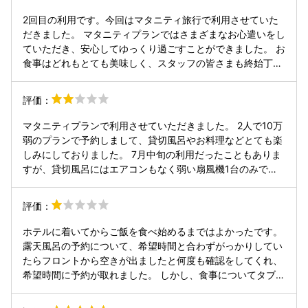
2回目の利用です。今回はマタニティ旅行で利用させていた
だきました。 マタニティプランではさまざまなお心遣いをし
ていただき、安心してゆっくり過ごすことができました。 お
食事はどれもとても美味しく、スタッフの皆さまも終始丁寧
で温かい接客をしてくださり、とても癒されました。 あいに
くの雨でしたが、それを忘れるくらい素敵な時間を過ごすこ
評価：
とができ、大満足の旅行になりました。 またぜひ利用させて
いただきたいと思います。ありがとうございました😊
マタニティプランで利用させていただきました。 2人で10万
弱のプランで予約しまして、貸切風呂やお料理などとても楽
しみにしておりました。 7月中旬の利用だったこともありま
すが、貸切風呂にはエアコンもなく弱い扇風機1台のみで、
蒸し風呂状態で少し辛かったです。 水も出ずぬるいお湯しか
出なかったので、汗をかきながらお風呂をあとにしました。
評価：
食事に関してはお造りなどとても豪華で美味しかったです。
が、鍋料理や鉄板料理で部屋の温度がとても高くなり、料理
ホテルに着いてからご飯を食べ始めるまではよかったです。
どころではありませんでした。 食べ終わった後の鉄板や鍋を
露天風呂の予約について、希望時間と合わずがっかりしてい
下げて頂けず、ずっと熱が部屋にこもってしまい、ハンディ
たらフロントから空きが出ましたと何度も確認をしてくれ、
ファンでなんとか乗り切っていました。 その様子をスタッフ
希望時間に予約が取れました。 しかし、食事についてタブレ
さんは見ていたと思うのですが、空調の調節もこちらから言
ットでお皿を下げるボタンを押してもなかなか来ず、終いに
うまではしてもらえず、ひたすら耐えていました。 日本人の
は露天風呂時間になっても来ませんでした。 約30分前に呼