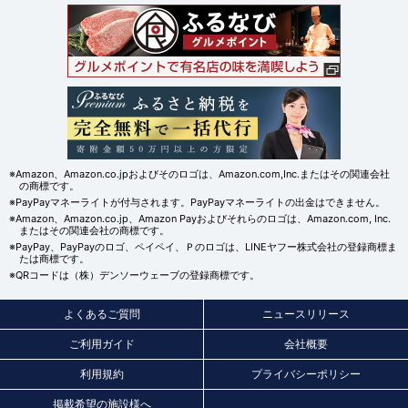
※Amazon、Amazon.co.jpおよびそのロゴは、Amazon.com,Inc.またはその関連会社
の商標です。
※PayPayマネーライトが付与されます。PayPayマネーライトの出金はできません。
※Amazon、Amazon.co.jp、Amazon Payおよびそれらのロゴは、Amazon.com, Inc.
またはその関連会社の商標です。
※PayPay、PayPayのロゴ、ペイペイ、Ｐのロゴは、LINEヤフー株式会社の登録商標ま
たは商標です。
※QRコードは（株）デンソーウェーブの登録商標です。
よくあるご質問
ニュースリリース
ご利用ガイド
会社概要
利用規約
プライバシーポリシー
掲載希望の施設様へ