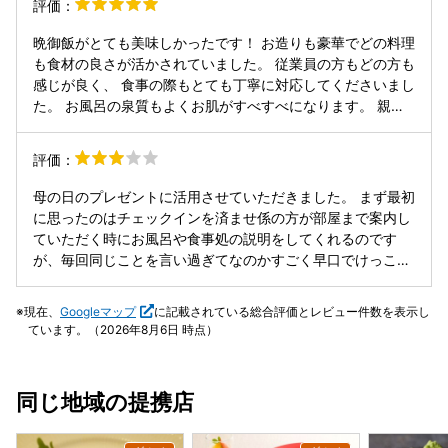
評価：
男性スタッフの対応も投げやりな感じで、いいホテルとは思
んでいたにも関わらずがっかりです。 フロントに確認したと
いませんでした。 館内のスタッフは日本人が2割、外国人が
ころ、部屋の鍵を開けておいてくださいと言われましたが、
晩御飯がとても美味しかったです！ お造りも豪華でどの料理
8割のように感じました。お風呂の案内やご飯の説明、お土
物が盗まれたり物色されたらどうするのかと疑問でした。 お
も食材の良さが活かされていました。 従業員の方もどの方も
産のショップなど、すべてカタコトであまり日本語が通じ
風呂に10分遅れで行こうとしたところ、食事係の方が下げに
感じが良く、 食事の際もとても丁寧に対応してくださいまし
ず、ホスピタリティとは程遠いものと感じました。頑張って
来てくれたので、部屋の鍵について確認すると、布団係が鍵
た。 お風呂の泉質もよくお肌がすべすべになります。 親族
暗記した日本語は凄いと思いますが、私としては日本人に接
を閉めるので開けといてと言われました。 30分後、お風呂
で来ましたが皆とても喜んでいて良かったです。
客していただきたかったです。 普段の旅行であれば全然気に
から上がって部屋に入ると鍵は開けっぱなし、布団も敷かれ
ならない程度の事だとは思いますが、奮発していいホテルに
評価：
ていない。 その後、午後9時半に布団掛の方が布団を敷きに
来たつもりだったので、スタッフさんの接客や配慮にはかな
きましたが、9時半まで2時間程度お風呂から戻らない想定だ
りガッカリしました。 今回が最初で最後の利用になると思い
母の日のプレゼントに活用させていただきました。 まず最初
ったのか、よくわかりません。 また赤ん坊がいましたので、
ます。 乱文失礼致しました。
に思ったのはチェックインを済ませ係の方が部屋まで案内し
午後9時半では遅いです。 ホテル側には伝わっているものと
ていただく時にお風呂や食事処の説明をしてくれるのです
思っていましたががっかりしました。 ご飯は美味しく量も大
が、毎回同じことを言い過ぎてなのかすごく早口でけっこう
満足でした。
しっかり聞いてないとわからないくらいでした。 棒読み感も
すごく感じてしまい感情を入れてほしいというわけではない
現在、
Googleマップ
に記載されている総合評価とレビュー件数を表示し
のですが、ものすごい言い慣れたセリフをバババーっと話さ
ています。（2026年8月6日 時点）
れるのでちょっと、ん？という気分になりました。 部屋は老
舗っぽい感じはありましたが綺麗に掃除もされていて窓から
の海も綺麗でした。 ユニットバスの換気扇が埃まみれだった
同じ地域の提携店
のは残念だったです。 何より残念だったのは晩御飯の時、鮑
の踊り焼きを出していただきましたが、母の鮑が焼いている