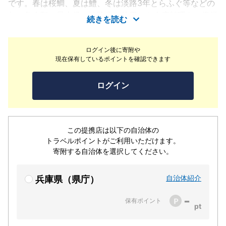
です。春は桜鯛、夏は鱧、冬は淡路3年とらふぐ等などの
旬の魚介類と最上級の淡路牛を使用した会席料理をご準備
続きを読む
しております。洲本温泉うるおいの湯を使用した大浴場
と、展望貸切風呂「東雲」・「晴雨」と段差の少ない貸切
ログイン後に寄附や
風呂「木もれび」などのお風呂をゆっくりとおくつろぎく
現在保有しているポイントを確認できます
ださい。当ホテルは淡路島観光の拠点にもおすすめです。
淡路島観光スポットを満喫してみてはいかがでしょう。周
ログイン
遊観光にもお気軽にご利用ください。
この提携店は以下の自治体の
トラベルポイントがご利用いただけます。
寄附する自治体を選択してください。
自治体紹介
兵庫県（県庁）
-
保有ポイント