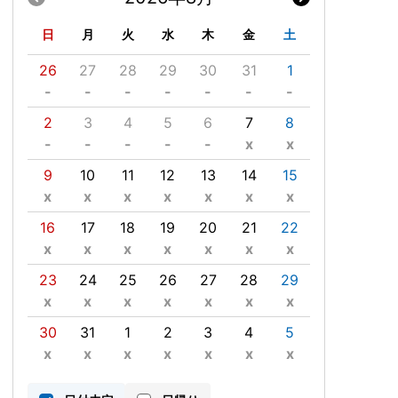
日
月
火
水
木
金
土
26
27
28
29
30
31
1
-
-
-
-
-
-
-
2
3
4
5
6
7
8
-
-
-
-
-
x
x
9
10
11
12
13
14
15
x
x
x
x
x
x
x
16
17
18
19
20
21
22
x
x
x
x
x
x
x
23
24
25
26
27
28
29
x
x
x
x
x
x
x
30
31
1
2
3
4
5
x
x
x
x
x
x
x