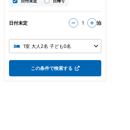
日付未定
日帰り
日付未定
1
泊
1室 大人2名 子ども0名
この条件で検索する