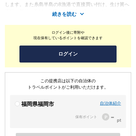
します。また糸島半島の8漁港で直接買い付け、生け簀へ
直送、新鮮な海鮮を使用した『活き造り』。味と色が濃く
続きを読む
甘い、新鮮な朝獲れの『伊都野菜』。柔らかな肉質と、甘
みのある肉脂の糸島豚『伊都の宝』。弾力があり、美味し
ログイン後に寄附や
い旨味を蓄えたブランド鶏の『糸島鶏』。博多名物の胡麻
現在保有しているポイントを確認できます
鯖やもつ鍋、ヤリイカもマルっと取り揃えております。当
店自慢の料理の数々をどうぞごゆっくりとご賞味下さい。
ログイン
この提携店は以下の自治体の
トラベルポイントがご利用いただけます。
自治体紹介
福岡県福岡市
-
保有ポイント