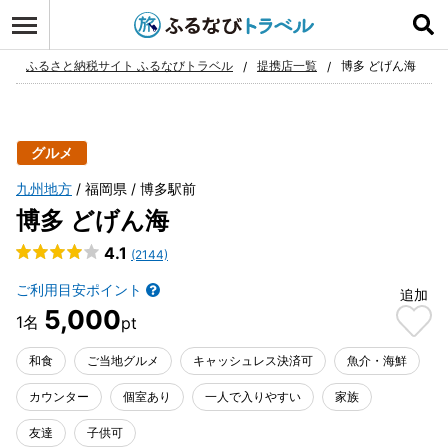
ログイン
お気に入り
ふるさと納税サイト ふるなびトラベル
提携店一覧
博多 どげん海
グルメ
九州地方
福岡県
博多駅前
博多 どげん海
4.1
(2144)
ご利用目安ポイント
追加
5,000
和食
ご当地グルメ
キャッシュレス決済可
魚介・海鮮
カウンター
個室あり
一人で入りやすい
家族
友達
子供可