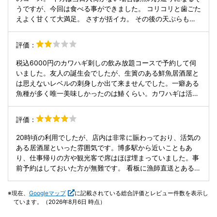
うですが、今回は食べる事ができました。 コリコリと歯ごた
えよく甘くて大満足。 さすが括イカ。 その後の天ぷらも、
他の刺し身盛合せも新鮮で、その辺の居酒屋では食べれない
レベルです。 もつ鍋は、丸腸？ とってもふっくら濃厚なも
評価：
つで量も多く食べ応えあり。 スタッフに関しては、赤服の方
が愛想悪く、鍋なども「もつ鍋です」…それだけ。 コンロに
税込6000円のカワハギ刺しの飲み放題コースで予約して伺
置いて行かれましたが… これ、もつ鍋作った事ない人は、ど
いました。友人の誕生会でしたが、生簀のある鮮魚居酒屋と
れくらい煮たら食べれるか分かりませんよ？ 私は普段から作
は思えないレベルの刺身しか出て来ませんでした。一癖ある
っているので分かりますが、あえて聞いてみると、10分くら
魚種が多く唯一美味しかったのは鰆くらい。カワハギは活造
いだそうです。 ですが、10分経っても沸騰しません。 ガス
風にはしてあるが、活造につきものの肝がない。締めの味噌
切れで交換して頂きましたが… この辺りのオペレーションは
汁は許容範囲だった。 1730の予約なのに、18時からは厨
評価：
気になりました。 ただ、帰りにペイ払いを教わっておられた
房、フロア共にスタッフが足りてないのかバタバタで、物価
新人さん？グレーの服の方は元気良く感じ良かったです。 せ
高騰の中、6000円税込では致し方ないと諦めて、時間より
20時頃の利用でしたが、店内は非常に賑わっており、活気の
っかく料理が美味しいのですから、スタッフの皆さんが愛想
早く退出しました。 品数減らして一品の質を上げたが良いの
ある居酒屋といった雰囲気です。博多駅から近いこともあ
良いと、もっと料理が美味しくなると思います。
では？と言う感じで全てにおいて満足感がないコースでし
り、仕事帰りの方や観光客で席はほぼ埋まっていました。事
た。 コースではなく、一品料理なら美味しいのかも知れませ
前予約はしておいた方が無難です。 看板に漁師直送とある通
んが、再来店はまずないお店でした。
り、魚の鮮度は確かです。イカの活き造りは身が透き通って
おり、独特の食感が楽しめました。後からゲソを加工してく
現在、
Googleマップ
に記載されている総合評価とレビュー件数を表示し
れるのも良い点です。盛り付けも丁寧で、視覚的にも満足度
ています。（2026年8月6日 時点）
が高い内容でした。 一方で、混雑していたためか、注文から