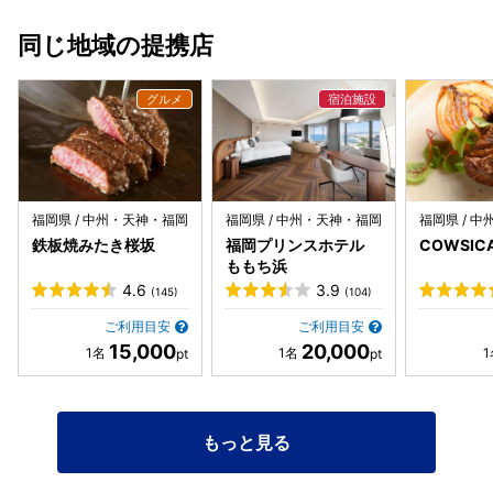
料理が出てくるまでに少し時間がかかる場面もありました。
落ち着いて静かに食事を楽しみたい場合には、少し騒がしく
同じ地域の提携店
感じるかもしれません。 専用駐車場はありませんが、周囲に
コインパーキングは点在しています。鮮魚をメインに、博多
らしい活気を楽しみながら飲みたい時には丁度いいお店で
す。
福岡県 / 中州・天神・福岡
福岡県 / 中州・天神・福岡
福岡県 / 
鉄板焼みたき桜坂
福岡プリンスホテル
COWSIC
ももち浜
4.6
3.9
(145)
(104)
ご利用目安
ご利用目安
15,000
20,000
もっと見る