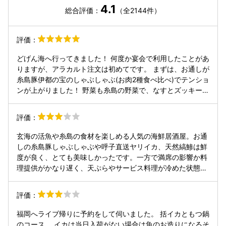
4.1
総合評価：
（全2144件）
評価：
どげん海へ行ってきました！ 何度か宴会で利用したことがあ
りますが、アラカルト注文は初めてです。 まずは、お通しが
糸島豚伊都の宝のしゃぶしゃぶ(お肉2種食べ比べ)でテンショ
ンが上がりました！ 野菜も糸島の野菜で、なすとズッキーニ
が美味しかったです。 糸島直送丼げん海サラダがすごくて、
見た目は海鮮丼ですが、海鮮サラダです。わさびドレッシン
評価：
グが香りが良くすごく美味しかったです。 博多海宝鉢は、ア
ワビ、サザエ、大トロなど一人前を注文しましたが、ものす
玄海の活魚や糸島の食材を楽しめる人気の海鮮居酒屋。お通
ごい種類のお刺身で、めちゃくちゃ豪華でした。 海苔塩を自
しの糸島豚しゃぶしゃぶや呼子直送ヤリイカ、天然縞鯵は鮮
分ですり鉢ですって刺身にかけて食べると最高でした！ 壱岐
度が良く、とても美味しかったです。一方で満席の影響か料
のメニューがあって、壱州とうふは硬めですごく良いつまみ
理提供がかなり遅く、天ぷらやサービス料理が冷めた状態だ
でした。 ウイスキーのお湯割りが美味しいと聞いたので、ニ
ったのは残念。注文ミスも数回ありました。素材の良さは間
ッカフロンティアのお湯割りを注文！香りが良く美味しかっ
違いないので、オペレーションが改善されればさらに満足度
評価：
たです。 次回は、イカと鶏メニューを食べてみます。
が高まると思います
福岡へライブ帰りに予約をして伺いました。 括イカともつ鍋
のコース。 イカは当日入荷がない場合は魚のお造りになるそ