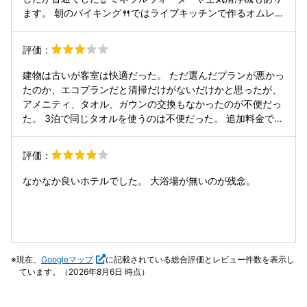
ュッフェは夕食は120分の時間制で、朝食は7:00〜10:00の
ます。 朝のバイキング🍴ではライブキッチンで作るオムレツ
間に自由に摂ることができる。 夕食では70分を過ぎたくら
にかけるケチャップが手作りで美味しかった(≧∇≦)b デザー
いで他の客がいなくなったからか、露骨に清掃や料理の片付
トのクオリティも高い👌
評価：
け、朝食に向けたテーブルと椅子の配置替えをやりだす。ま
だお客が残ってて食事しているにも関わらず自分たちの都合
建物は古いが客室は快適だった。 ただ選んだプランが悪かっ
を優先する姿はサービス精神の欠片もない。 朝食ではこれま
たのか、エコプランだと清掃だけがないだけかと思ったが、
た最後の客になったが、9:30くらいに後片付けが始まる。さ
アメニティ、タオル、ガウンの交換もなかったのが不便だっ
らにお客が私と妻の２人だけで従業員が４名くらいフロアを
た。 3泊で同じタオルを使うのは不便だった。 追加料金で対
うろついてるのにテーブルにある空いた皿を下げることもな
応はしてくれるらしい。 10階にコインランドリーが3台あり
い。ただ料理の置いてあるテーブルを清掃するだけ。テーブ
そこは便利だった。タオルなどはここで洗濯した。
ルが使用済みのお皿でいっぱいなのにも関わらず、何もしよ
評価：
うとしない神経が理解できない。また、料理も２人だけだか
らかデザートも補充されず、さっさと出ていけと言わんばか
なかなか良いホテルでした。 大浴場が無いのが残念。
りの態度だった。 従業員は常連客とは和やかに話していた
が、一見の客はどうでもよかったのだろう。朝食会場のレス
トランにいた給仕担当の２人のベテラン女性従業員からは残
念ながらおもてなしの精神は感じられなかった。
現在、
Googleマップ
に記載されている総合評価とレビュー件数を表示し
ています。（2026年8月6日 時点）