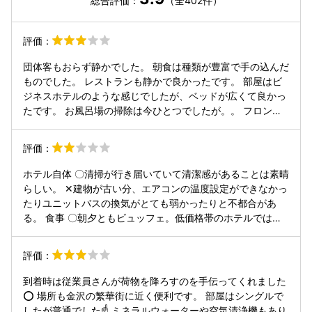
総合評価：
（全402件）
評価：
団体客もおらず静かでした。 朝食は種類が豊富で手の込んだ
ものでした。 レストランも静かで良かったです。 部屋はビ
ジネスホテルのような感じでしたが、ベッドが広くて良かっ
たです。 お風呂場の掃除は今ひとつでしたが。。 フロント
の女性は丁寧なのですが、無料のコーヒーがあることを教え
てくれず、残念でした。コーヒーメーカーが置いてある場所
評価：
もロビーの隅っこでわかりにくかったため外で買ってきてし
まいました。
ホテル自体 〇清掃が行き届いていて清潔感があることは素晴
らしい。 ✕建物が古い分、エアコンの温度設定ができなかっ
たりユニットバスの換気がとても弱かったりと不都合があ
る。 食事 〇朝夕ともビュッフェ。低価格帯のホテルではで
てこないような料理が並び、とても美味しかった。 ✕朝食は
トレーがあったが、夕食のビュッフェではなぜかトレーが置
評価：
かれていない。お皿を持って座席を行き来するのは大変だっ
た。 サービス 〇清掃のスタッフはすれ違うたびに気持ちの
到着時は従業員さんが荷物を降ろすのを手伝ってくれました
良い挨拶をしてくれて、ホテルのレストランにいる従業員よ
⭕️ 場所も金沢の繁華街に近く便利です。 部屋はシングルで
りよほど好感を持てた。 ✕食事の際のサービスが大問題。ビ
したが普通でした☝️ ミネラルウォーターや空気清浄機もあり