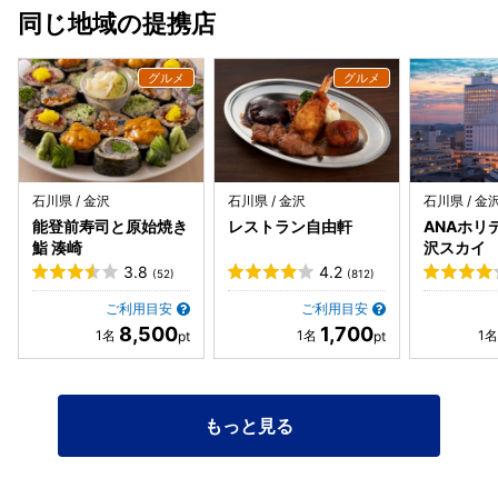
同じ地域の提携店
石川県 / 金沢
石川県 / 金沢
石川県 / 金
能登前寿司と原始焼き
レストラン自由軒
ANAホリ
鮨 湊崎
沢スカイ
3.8
4.2
(52)
(812)
ご利用目安
ご利用目安
8,500
1,700
もっと見る