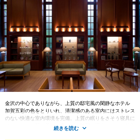
金沢の中心でありながら、上質の邸宅風の閑静なホテル
加賀五彩の色をとりいれ、清潔感のある室内にはストレス
のない快適な室内環境を完備。上質の眠りをさそう寝具に
てゆっくりと落ち着いた安らぎの時間を演出します。兼六
続きを読む
園や金沢城公園など人気観光スポット、そしてお食事処や