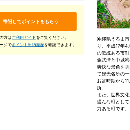
寄附してポイントをもらう
の方は
ご利用ガイド
をご覧ください。
沖縄県うるま市
ージで
ポイント出納履歴
を確認できます。
り、平成17年
の伝統ある市町
金武湾と中城湾
爽快な景色を眺
て観光名所の一
お盆時期から1
所。
また、世界文化
盛んな町として
力ある町です。