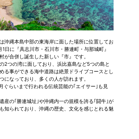
は沖縄本島中部の東海岸に面した場所に位置してお
4月1日に『具志川市・石川市・勝連町・与那城町』
村が合併し誕生した新しい『市』です。
の2つの湾に面しており、浜比嘉島など5つの島と
める事ができる海中道路は絶景ドライブコースとし
つになっており、多くの人が訪れます。
1月ぐらいまで行われる伝統芸能の｢エイサー｣も見
遺産の｢勝連城址｣や沖縄内一の規模を誇る｢闘牛｣が
も知られており、沖縄の歴史、文化を感じとれる魅