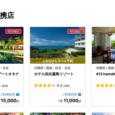
提携店
ふるなびトラベル予約
谷・北谷
沖縄県 / 恩納・読谷・北谷
沖縄県 / 恩
ゾートオキナ
ホテル浜比嘉島リゾート
413 hamahi
3
4.3
(846)
(580)
ご利用目安
ご利用目安
15,000
11,000