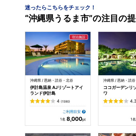
迷ったらこちらをチェック！
“沖縄県うるま市”の注目の
沖縄県 / 恩納・読谷・北谷
沖縄県 / 恩納・読
伊計島温泉 AJリゾートアイ
ココガーデンリ
ランド伊計島
ワ
4
4.
(1590)
ご利用目安
8,000