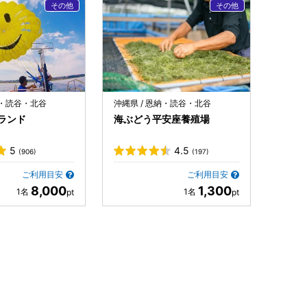
納・読谷・北谷
沖縄県 / 恩納・読谷・北谷
ランド
海ぶどう平安座養殖場
5
4.5
(906)
(197)
ご利用目安
ご利用目安
8,000
1,300