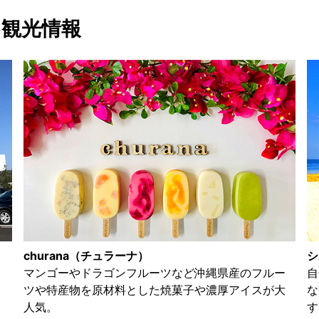
め観光情報
churana（チュラーナ）
シ
日
マンゴーやドラゴンフルーツなど沖縄県産のフルー
自
て
ツや特産物を原材料とした焼菓子や濃厚アイスが大
な
人気。
す