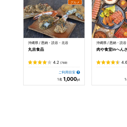
沖縄県 / 恩納・読谷・北谷
沖縄県 / 恩納・読
丸吉食品
肉や食堂inへん
4.2
4.
(769)
ご利用目安
1,000