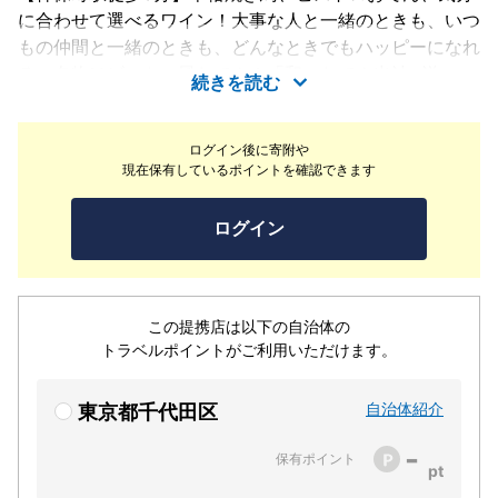
に合わせて選べるワイン！大事な人と一緒のときも、いつ
もの仲間と一緒のときも、どんなときでもハッピーになれ
る。名物はビストロ風おでん！「和のおでん出汁×洋のエ
続きを読む
ッセンス」を存分に味わえます♪出汁の効いたおでんをベ
ースに、具材毎に違った欧州料理のエッセンスを合わせま
ログイン後に寄附や
す。馴染み深いのに、初めて食べる味！職人が焼き上げる
現在保有しているポイントを確認できます
極上の焼鳥。備長炭でじっくり焼き上げた焼鳥はパリッと
ジューシー。部位の魅力を最大限に活かして、一本ずつ串
ログイン
打ち。毎朝仕入れる新鮮な鶏肉だからこその旨味！
この提携店は以下の自治体の
トラベルポイントがご利用いただけます。
自治体紹介
東京都千代田区
-
保有ポイント