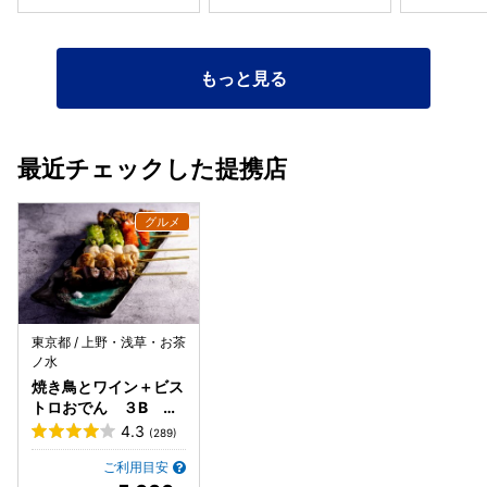
もっと見る
最近チェックした提携店
東京都 / 上野・浅草・お茶
ノ水
焼き鳥とワイン＋ビス
トロおでん ３B 神
保町店
4.3
(289)
ご利用目安