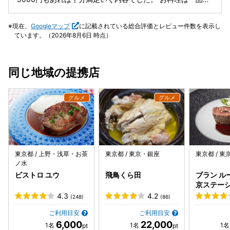
かったです。 2軒目や軽く飲むなら良いですが、腰を据えて
品丁寧に仕上げているので、提供まで割と時間がかかりま
飲むお店ではないですね。 また近くにきたら焼き鳥を注文さ
す。そのためか、料理のオーダーストップが着席後1時間と
現在、
Googleマップ
に記載されている総合評価とレビュー件数を表示し
せてもらいます。
せわしなく、その点は落ち着かない感じです。 また今回はカ
ています。（2026年8月6日 時点）
ウンター席を予約させていただきましたが、厨房スタッフと
の距離が近く、忙しい様子が伝わってきたのでその点も少し
落ち着かなかったです。できればテーブル席がおすすめで
同じ地域の提携店
す。
東京都 / 上野・浅草・お茶
東京都 / 東京・銀座
東京都 / 
ノ水
ビストロ ユウ
飛鳥くら田
ブラン ル
京ステー
内）
4.3
4.2
(248)
(86)
ご利用目安
ご利用目安
6,000
22,000