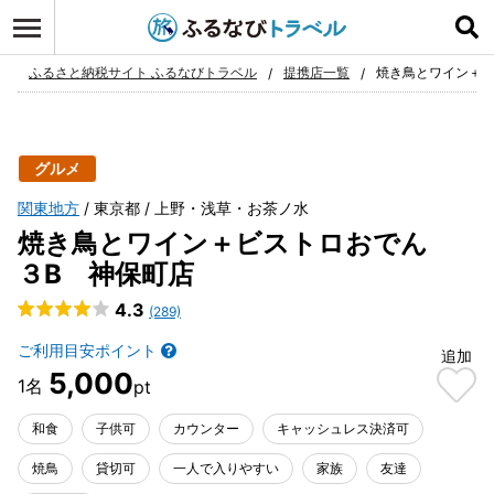
ログイン
お気に入り
ふるさと納税サイト ふるなびトラベル
提携店一覧
焼き鳥とワイン＋ビ
グルメ
関東地方
東京都
上野・浅草・お茶ノ水
焼き鳥とワイン＋ビストロおでん
３B 神保町店
4.3
(289)
ご利用目安ポイント
追加
5,000
和食
子供可
カウンター
キャッシュレス決済可
焼鳥
貸切可
一人で入りやすい
家族
友達