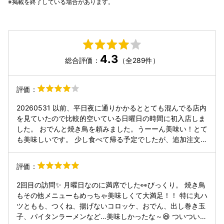
掲載を終了している場合があります。
4.3
総合評価：
（全289件）
評価：
20260531 以前、平日夜に通りかかるととても混んでる店内
を見ていたので比較的空いている日曜日の時間に初入店しま
した。 おでんと焼き鳥を頼みました。うーーん美味い！とて
も美味しいです。 少し食べて帰る予定でしたが、追加注文し
ました。ワインも2杯追加しました🤭 ここは知人を紹介して
も良いレベルでした。
評価：
2回目の訪問✨ 月曜日なのに満席でした👀びっくり。 焼き鳥
もその他メニューもめっちゃ美味しくて大満足！！ 特に丸ハ
ツともも、つくね、揚げないコロッケ、おでん、出し巻き玉
子、パイタンラーメンなど…美味しかったな～😆 ついついみ