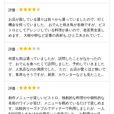
んなで食べ過ぎちゃいました(笑) 飲み物はキウイがゴロゴロ
入ってるキウイサワーがほどよい甘さで最高でした！ 店員さ
評価：
んも元気で愛想がよく、気分よく食事が楽しめました☺カウ
ンターも雰囲気が良さそう…✨ 行く際は予約をおすすめしま
お店が面している通りは前々から通っていましたので、行く
す！ また神保町に来る機会があったら行きたい！！
機会を伺っていました。 おでんと焼き鳥が名物ですが、ビス
トロとしてアレンジしている料理が多いので、老若男女楽し
めます。 大根や卵など定番の具材も､ひと工夫されていて親
しみと新しい味わいを楽しめます。 焼き鳥もじっくりと火を
入れていただいているので､噛み心地もよかったです。 焼き
評価：
鳥は一本一本丁寧に焼いているので､提供には時間がかかり
ます。なので､最初の注文時にまとめてお願いしたほうが良
何度も前は通っていましたが、訪問したことがなかったの
いかもしれません。
で、おでんを食べたくて訪問しました。予約していきました
が、人気店なのか満席でした。 ただ、お店が驚くほど狭いで
す。客席もそうですが、厨房、カウンターなども見たことが
ないくらい狭いので、従業員さの行き来も大変そうですね。
最初は狭さとカウンターの椅子が合わずに非常に居心地が悪
評価：
かったです。 創作おでんなので、普通のおでんが好きな方は
合わないかもです。正直、おでんはどれも後付けで乗せてい
創作メニューが楽しいビストロ。独創的な料理やや個性的な
るだけで、普通のおでんが割高になっているだけに感じまし
名前のワインが並び、メニューを眺めているだけで楽しめま
た。オシャレではありますが。 しかし、思いもよらず、焼き
す。比較的リーズナブルでディナーで利用しましたが、一人
鳥が美味しかったです。特につくねとモモは見た目も味も良
5000円もあれば十分満足いく内容でした。 お料理は一品一