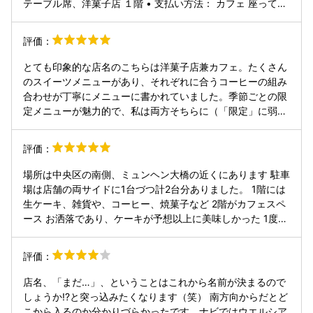
テーブル席、洋菓子店 １階 • ​支払い方法： カフェ 座って注
文、(食後)レジにて支払いのタイプ。洋菓子店 レシート有、
紙袋無料。 • ​営業時間：カフェ 11時～18時(L.O.17時30
評価：
分)、洋菓子店 11時～19時 • 定休日：Instagramにて告知有
• ​予約：洋菓子店のみ予約可 • ​喫煙/禁煙：全席禁煙 ​■訪問
とても印象的な店名のこちらは洋菓子店兼カフェ。たくさん
時の状況 • ​訪問日時： 11時30分頃 • ​混雑度： 先客無し(お
のスイーツメニューがあり、それぞれに合うコーヒーの組み
店の方達が新店舗の打合せ？をしてたので…静かでは無かっ
合わせが丁寧にメニューに書かれていました。季節ごとの限
た) ​■注文したメニュー • ​料理名： カフェ『ケーキドリンク
定メニューが魅力的で、私は両方そちらに（「限定」に弱い
セット(やわらかプリン、宵桜ブレンド(深煎り))(1,010円)』
のです🤣）。コンセントやWi-Fiもありゆっくりできる雰囲
とテイクアウト『軟石クッキー(320円)』と『マドレーヌ
気。１階はコーヒー豆や焼き菓子、ケーキのコーナーになっ
評価：
(300円)』と『おつまみアーモンド(420円)』😆 ​■感想 • ​料
ていてお買い物も楽しめます。
理： 2階のカフェでいただいた『ケーキドリンクセット』
場所は中央区の南側、ミュンヘン大橋の近くにあります 駐車
は、まさに至福の組み合わせでした。とろけるような食感の
場は店舗の両サイドに1台づつ計2台分ありました。 1階には
『やわらかプリン』の優しい甘さに、深煎りの『宵桜ブレン
生ケーキ、雑貨や、コーヒー、焼菓子など 2階がカフェスペ
ド』のキリッとした苦味が絶妙にマッチします。テイクアウ
ース お洒落であり、ケーキが予想以上に美味しかった 1度目
トした『軟石クッキー』は、地元・石山を象徴する軟石を模
がカフェスペースで2度目がケーキのテイクアウト また札幌
した見た目が楽しく、サクサクの食感。他にも『マドレー
軟石の雑貨が地元らしくていいですね 住宅街なので静かだし
ヌ』や『おつまみアーモンド』など、素材の良さが光る焼き
評価：
落ち着きます いい店を見つけた気分になった。
菓子が揃っており、自宅でのティータイムが楽しみになるク
オリティでした。 • ​お店： 洗練されたデザインの一軒家を
店名、「まだ…」、ということはこれから名前が決まるので
丸ごと使った贅沢な造りで、1階が洋菓子店、2階がカフェス
しょうか!?と突っ込みたくなります（笑） 南方向からだとど
ペースになっています。11時30分頃に伺った際は先客がおら
こから入るのか分かりづらかったです。ナビではウエルシア