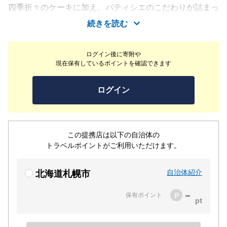
四季折々のケーキに加え、パティシエのこだわりが詰まっ
た多彩なスイーツがショーケースを彩ります。2階へ上が
続きを読む
れば、存在感のある大きなカウンターと、周囲を囲む窓か
ら光が降り注ぐ明るい空間が広がり、店内の随所にあしら
ログイン後に寄附や
われた札幌軟石が、上質な隠れ家の雰囲気を演出します。
現在保有しているポイントを確認できます
ここで味わえるのは、階下のスイーツとの相性を緻密に計
算した自家焙煎のオリジナルブレンド。柔らかな光に包ま
ログイン
れ、五感で楽しむ至福のマリアージュ。旅の記憶に刻まれ
る、豊かで穏やかなひとときをお過ごしください。
この提携店は以下の自治体の
トラベルポイントがご利用いただけます。
自治体紹介
北海道札幌市
-
保有ポイント