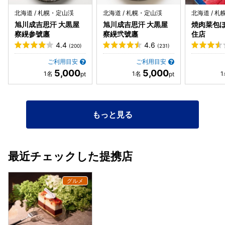
北海道 / 札幌・定山渓
北海道 / 札幌・定山渓
北海道 / 
旭川成吉思汗 大黒屋
旭川成吉思汗 大黒屋
焼肉菜包ぼ
察縨参號廛
察縨弐號廛
住店
4.4
4.6
(200)
(231)
ご利用目安
ご利用目安
5,000
5,000
もっと見る
最近チェックした提携店