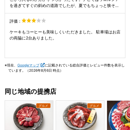
ず、吹き抜けの開放感がある空間をゆったりと楽しめまし
を過ぎてすぐの斜めの道路でしたが、夏でもちょっと狭そ
た。スタッフの方々が新店舗の打ち合わせをされていたよう
う。交通量も多い通りなので、丸紅石油の交差点を右に曲が
で少し活気のある雰囲気でしたが、高い天井とセンスの良い
り川を渡ってすぐの道から右に入った方が良いです。 1階の
評価：
インテリアに包まれて過ごす時間は、打ち合わせ前の良いリ
店でケーキを決めておいて、2階の席で注文。銀箔キラキラ
フレッシュになりました。 ​■一言メモ：お店の両サイドに駐
のオペラももちろん、ダッチコーヒーのカフェ・オレもたい
ケーキもコーヒーも美味しくいただきました。 駐車場はお店
車場があり、車での訪問も非常にスムーズです。一軒家なら
へん美味しくいただきました。1階の奥の方に焙煎の機械が
の両脇に2台ありました。
ではの落ち着いた佇まいで、1階で焼き菓子をじっくり選ん
見えました。他にもモンブランとか、藻岩山とかのケーキも
でから2階でコーヒーを頂くという、自分へのご褒美タイム
オシャレで美味しそうです。 Wi-Fiが使えるのを知らなかっ
にぴったりの構成。不定休なので事前にInstagramをチェッ
たのが少し残念。よく目につく場所に掲示してくれるといい
クしてからの訪問が確実です。静寂を求める時はタイミング
なと思います。 たまたま、TVの取材が入ってました。これ
現在、
Googleマップ
に記載されている総合評価とレビュー件数を表示し
によりますが、南区石山エリアでハイセンスな空間と確かな
から混むかもしれないですね。混んでたら車が２台分しかな
ています。（2026年8月6日 時点）
味を楽しみたい時には、絶対に外せない一軒です。 満足なス
いので、ウエルシアで買い物して停めておくとかしたらいい
イーツとコーヒーを頂きました😃
かもしれません。
同じ地域の提携店