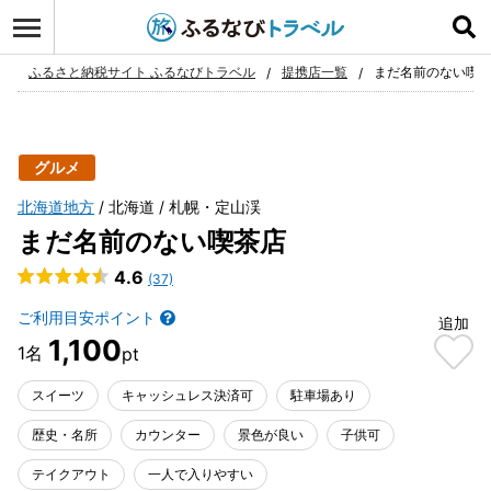
ログイン
お気に入り
ふるさと納税サイト ふるなびトラベル
提携店一覧
まだ名前のない喫
グルメ
北海道地方
北海道
札幌・定山渓
まだ名前のない喫茶店
4.6
(37)
ご利用目安ポイント
追加
1,100
スイーツ
キャッシュレス決済可
駐車場あり
歴史・名所
カウンター
景色が良い
子供可
テイクアウト
一人で入りやすい