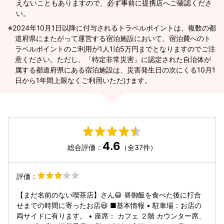
えないこともありますので、必ず事前に提携店へご確認くださ
い。
2024年10月1日以降に付与されるトラベルポイントは、複数の都
道府県にまたがって運営する宿泊施設において、宿泊費へのト
ラベルポイントのご利用が1人1泊5万円までとなりますのでご注
意ください。ただし、「特定非常災害」に認定された自治体が
属する都道府県にある宿泊施設は、災害発生日の次にくる10月1
日から1年間上限なくご利用いただけます。
4.6
総合評価：
（全37件）
評価：
【まだ名前のない喫茶店】さん😃 昼御飯を食べた後に打合
せまでの時間に寄ったお店😃 ​■基本情報 • ​駐車場：お店の
両サイドに有ります。 • ​座席： カフェ ２階 カウンター席、