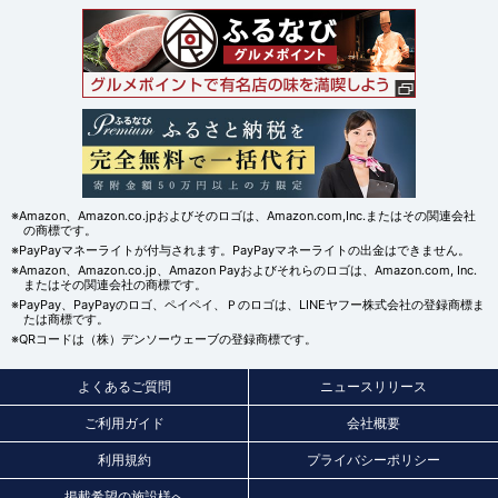
※Amazon、Amazon.co.jpおよびそのロゴは、Amazon.com,Inc.またはその関連会社
の商標です。
※PayPayマネーライトが付与されます。PayPayマネーライトの出金はできません。
※Amazon、Amazon.co.jp、Amazon Payおよびそれらのロゴは、Amazon.com, Inc.
またはその関連会社の商標です。
※PayPay、PayPayのロゴ、ペイペイ、Ｐのロゴは、LINEヤフー株式会社の登録商標ま
たは商標です。
※QRコードは（株）デンソーウェーブの登録商標です。
よくあるご質問
ニュースリリース
ご利用ガイド
会社概要
利用規約
プライバシーポリシー
掲載希望の施設様へ