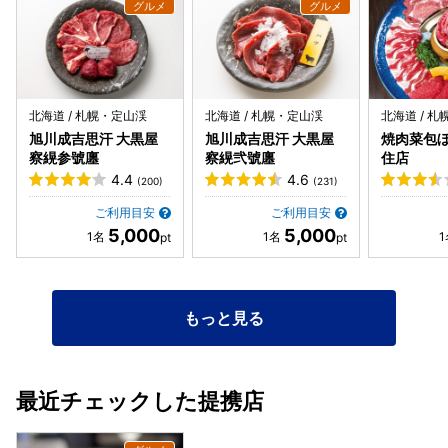
北海道 / 札幌・定山渓
北海道 / 札幌・定山渓
北海道 / 
旭川成吉思汗 大黒屋
旭川成吉思汗 大黒屋
焼肉菜包ぼ
察縨参號廛
察縨弐號廛
住店
4.4
4.6
(200)
(231)
ご利用目安
ご利用目安
5,000
5,000
もっと見る
最近チェックした提携店