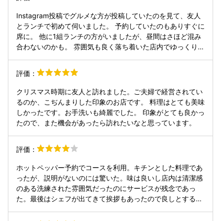
Instagram投稿でグルメな方が投稿していたのを見て、友人
とランチで初めて伺いました。 予約していたのもありすぐに
席に。 他に1組ランチの方がいましたが、昼間はさほど混み
合わないのかも。 雰囲気も良く落ち着いた店内でゆっくり過
ごせました。 道産食材を使った美味しいお料理。 フレンチ
らしく、見た目にも楽しめました。 女子会ランチには喜ばれ
評価：
ると思います。 スパークリングと、赤ワインもいただいて
5000円ちょっと。 優雅な時間が過ごせました。
クリスマス時期に友人と訪れました。ご夫婦で経営されてい
るのか、こぢんまりした印象のお店です。 料理はとても美味
しかったです。お手洗いも綺麗でした。 印象がとても良かっ
たので、また機会があったら訪れたいなと思っています。
評価：
ホットペッパー予約でコースを利用。キチンとした料理であ
ったが、説明がないのには驚いた。味は良いし店内は清潔感
のある洗練された雰囲気だったのにサービスが残念であっ
た。最後はシェフが出てきて挨拶もあったので良しとする。
クラフトビールも良かった。次はもう少し高めのコースにし
てワインを飲もうと思う。