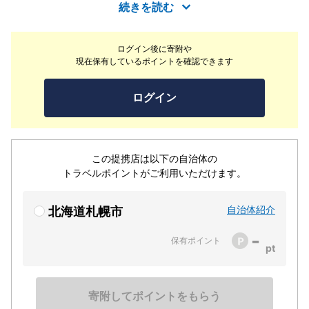
6,000円の《ディナーフルコース》や、厳選されたワイン
続きを読む
やクラフトビール・オーガニックハーブティーなどと共に
ご堪能ください◎店内はシックで落ち着いた空間を演出。
ログイン後に寄附や
少し贅沢な普段使いに最適です。
現在保有しているポイントを確認できます
ログイン
この提携店は以下の自治体の
トラベルポイントがご利用いただけます。
自治体紹介
北海道札幌市
-
保有ポイント
寄附してポイントをもらう