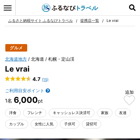
ログイン
お気に入り
ふるさと納税サイト ふるなびトラベル
提携店一覧
Le vrai
グルメ
北海道地方
北海道
札幌・定山渓
Le vrai
4.7
(15)
ご利用目安ポイント
追加
6,000
洋食
フレンチ
キャッシュレス決済可
家族
友達
カップル
女性に人気
子供可
貸切可