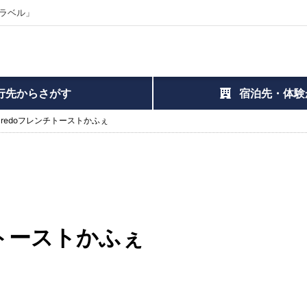
ラベル」
行先からさがす
宿泊先・体験
aredoフレンチトーストかふぇ
チトーストかふぇ