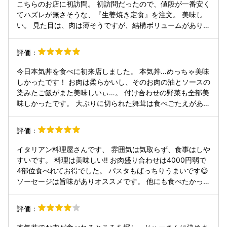
こちらのお店に初訪問。 初訪問だったので、値段が一番安く
てハズレが無さそうな、『生姜焼き定食』を注文。 美味し
い。 見た目は、肉は薄そうですが、結構ボリュームがありま
す。 食べて見ると、肉はさほど厚くありませんが、1枚の大
きさが大きいのと絶妙な厚みで、柔らかい食感が丁度良い感
評価：
じになっています。 味も良いです。 ご飯は、無料で大盛り
にもできます。 味噌汁はインスタントかな？ 入った時は、
今日本気丼を食べに初来店しました。 本気丼…めっちゃ美味
他のお客さんが誰もいなくて大丈夫かな?と不安でしたが、
しかったです！ お肉は柔らかいし、そのお肉の油とソースの
凄く美味しくてビックリしました。 あとでステーキとかにし
染みたご飯がまた美味しいぃ…。 付け合わせの野菜も全部美
ておけば良かったと思いました。 今度、六日町に行く際に、
味しかったです。 大ぶりに切られた舞茸は食べごたえがあっ
他のメニューを食べに寄りたいと思います。 ご馳走様でし
てきのこ好きには大満足でした！ 主人も大絶賛で帰りの車で
た。
今度絶対飲みに行こうと話しました笑。 お店の雰囲気も良い
評価：
し、そそられるメニューも沢山あったので次は絶対に飲みに
行きます(*^^*)
イタリアン料理屋さんです、 雰囲気は気取らず、食事はしや
すいです。 料理は美味しい‼️ お肉盛り合わせは4000円弱で
4部位食べれてお得でした。 パスタもばっちりうまいです😋
ソーセージは旨味がありオススメです。 他にも食べたかった
ですが、お腹いっぱいで✌️ 機会があればまた行きたいです。
駐車場は近くの無料駐車場に停めればいいと思います。
評価：