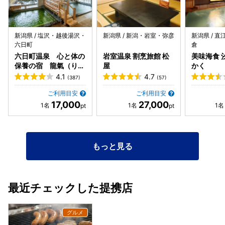
新潟県 / 塩沢・越後湯沢・
新潟県 / 新潟・岩室・弥彦
新潟県 / 
六日町
倉
六日町温泉 心と体の
岩室温泉 割烹旅館 松
美味海食 
保養の宿 龍氣（りゅ
屋
かく
うき）
4.1
4.7
(387)
(57)
ご利用目安
ご利用目安
17,000
27,000
もっと見る
最近チェックした提携店