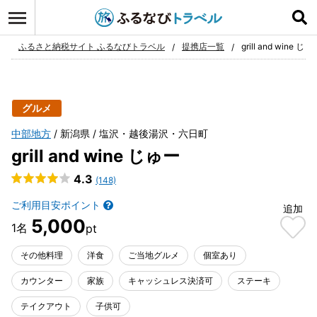
ログイン
お気に入り
ふるさと納税サイト ふるなびトラベル
提携店一覧
grill and wine じゅ
グルメ
中部地方
新潟県
塩沢・越後湯沢・六日町
grill and wine じゅー
4.3
(148)
ご利用目安ポイント
追加
5,000
その他料理
洋食
ご当地グルメ
個室あり
カウンター
家族
キャッシュレス決済可
ステーキ
テイクアウト
子供可