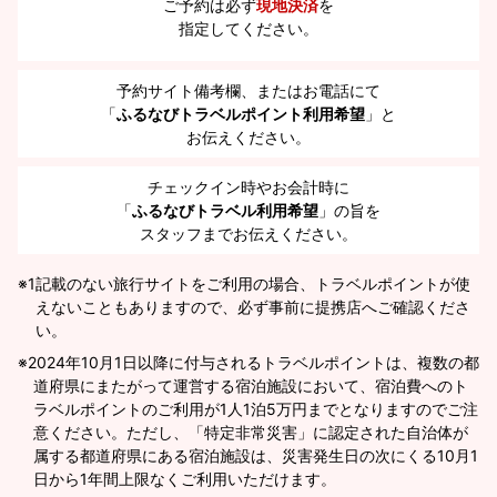
ご予約は必ず
現地決済
を
指定してください。
予約サイト備考欄、またはお電話にて
「
ふるなびトラベルポイント利用希望
」と
お伝えください。
チェックイン時やお会計時に
「
ふるなびトラベル利用希望
」の旨を
スタッフまでお伝えください。
※1
記載のない旅行サイトをご利用の場合、トラベルポイントが使
えないこともありますので、必ず事前に提携店へご確認くださ
い。
2024年10月1日以降に付与されるトラベルポイントは、複数の都
道府県にまたがって運営する宿泊施設において、宿泊費へのト
ラベルポイントのご利用が1人1泊5万円までとなりますのでご注
意ください。ただし、「特定非常災害」に認定された自治体が
属する都道府県にある宿泊施設は、災害発生日の次にくる10月1
日から1年間上限なくご利用いただけます。