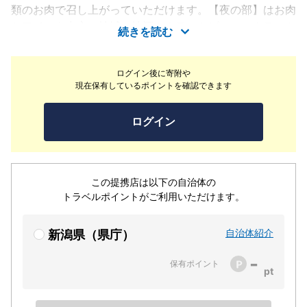
類のお肉で召し上がっていただけます。【夜の部】はお肉
とワインを中心に地域の地酒やクラフトビール、クラフト
続きを読む
コーラなども取り揃えております。お一人様、カップル、
お子様連れなど幅広くご利用いただいており、フレンドリ
ログイン後に寄附や
ーでアットホームな空間を心掛けております。気になった
現在保有しているポイントを確認できます
ことや地域のことオススメのスポットなどなんでもお気軽
にお声がけください！
ログイン
この提携店は以下の自治体の
トラベルポイントがご利用いただけます。
自治体紹介
新潟県（県庁）
-
保有ポイント