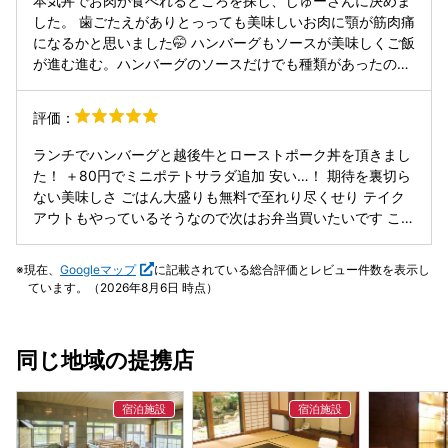
本気丼でお肉が食べれるところを探し、じゅーさんに決めま
した。 歯ごたえがありとっっても美味しいお肉に顎が筋肉痛
になるかと思いました🤭 ハンバーグもソースが美味しくご飯
が進む進む。ハンバーグのソースだけでも種類があったので
次回は別のソースも試してみたい。 店内も落ち着いており居
心地良し。 平日のお昼にお邪魔したのでさほど混んでいませ
評価：
んでしたが、提供時間はそこそこ。（10〜15分程度） 土日
は予約した方が良さそう。
ランチでハンバーグと越後牛とローストポーク丼を頂きまし
た！ ＋80円でミニポテトサラダ追加 安い…！ 期待を裏切ら
ない美味しさ ごはん大盛りも無料で至れり尽くせり テイク
アウトもやっているそうなので次はお弁当買いたいです この
辺りでは珍しい学割をやっているそうで、学生さんにもオス
スメ 人気のお店なので予約していく方がいいかも
現在、
Googleマップ
に記載されている総合評価とレビュー件数を表示し
ています。（2026年8月6日 時点）
同じ地域の提携店