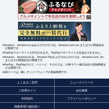
※Amazon、Amazon.co.jpおよびそのロゴは、Amazon.com,Inc.またはその関連会社
の商標です。
※PayPayマネーライトが付与されます。PayPayマネーライトの出金はできません。
※Amazon、Amazon.co.jp、Amazon Payおよびそれらのロゴは、Amazon.com, Inc.
またはその関連会社の商標です。
※PayPay、PayPayのロゴ、ペイペイ、Ｐのロゴは、LINEヤフー株式会社の登録商標ま
たは商標です。
※QRコードは（株）デンソーウェーブの登録商標です。
よくあるご質問
ニュースリリース
ご利用ガイド
会社概要
利用規約
プライバシーポリシー
掲載希望の施設様へ