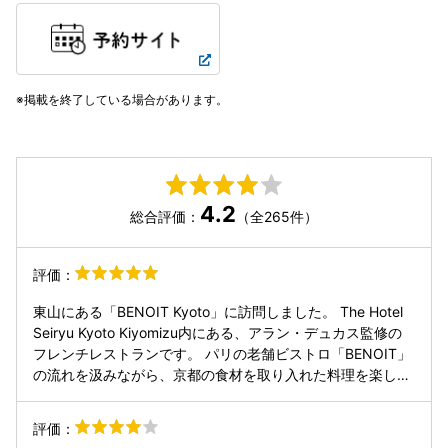
掲載を終了している場合があります。
4.2
総合評価：
（全265件）
評価：
東山にある「BENOIT Kyoto」に訪問しました。 The Hotel
Seiryu Kyoto Kiyomizu内にある、アラン・デュカス監修の
フレンチレストランです。 パリの老舗ビストロ「BENOIT」
の流れを汲みながら、京都の食材を取り入れた料理を楽しめ
ます。 店内からは八坂の塔や京都の街並みを望むことがで
き、開放感のある雰囲気も印象的でした。 〈 注文 〉 ・【ラ
評価：
ンチコース】選べる前菜、Wメイン、デザート 全4品