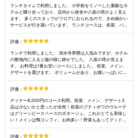
8,800円 ・ワインペアリング 6,800円 前菜からデザートま
ランチタイムで利用しました。 小学校をリノベした素敵なホ
で、クラシックなフレンチをベースにしながらも全体的に軽
テルと隣り合っており、店内から校舎や八坂の塔がよく見え
やかな構成。 ソースや火入れは非常に丁寧で、素材の持ち味
ます。 多くのスタッフがフロアにおられるので、きめ細かい
をしっかり感じられる料理でした。 魚料理は繊細にまとめら
サービスが行き届いています。 ランチコースは、前菜、パ
れており、肉料理は旨みをしっかり引き出した王道フレンチ
ン、メイン、デザート、飲物で、それぞれ複数のメニューの
らしい仕上がり。 Wメインらしい満足感のあるコース内容で
中から選ぶことができます。ソースの味付けが確りしてお
評価：
した。 ワインペアリングは、Maison Duval-Leroyのシャン
り、いずれの料理もとても美味しいです。 同伴者がオーダー
パーニュに始まり、シャルドネ、メルローとどれも品質の良
したフォアグラの前菜は想像してたよりフォアグラの量が多
ランチで利用しました。 清水寺界隈は人混みですが、ホテル
い料理に合うワインばかりでした。ぜひペアリングをお勧め
くて、胸焼け気味でした。
の敷地内に入ると嘘の様に静かでした。 八坂の塔が見えま
したいです。 空間やサービスも含め、ホテルダイニングらし
す。 お料理は1番お安いコースにしました。 前菜、メイン、
い落ち着きがあり、京都観光や特別な日の食事にも使いやす
デザートを選びます。 ボリュームがあり、お腹いっぱいにな
い一軒だと思います。 クラシックなフレンチの技法を軸にし
りました。
ながら、京都らしい空気感の中で楽しめるレストランでし
た。
評価：
ディナー8,000円のコース利用。前菜、メイン、デザート3
品は少ないかと思ったが全然！前菜のプティポワのヴルーテ
はグリーンピースベースのポタージュ。これがとても美味し
い！メインは鴨コンフィ。お肉多い！野菜もあってグッド👍
美味しい！デザートのミルフィーユはボリューム満点！パン
はおかわり自由！紅茶とオマケのチーズシューみたいなのつ
評価：