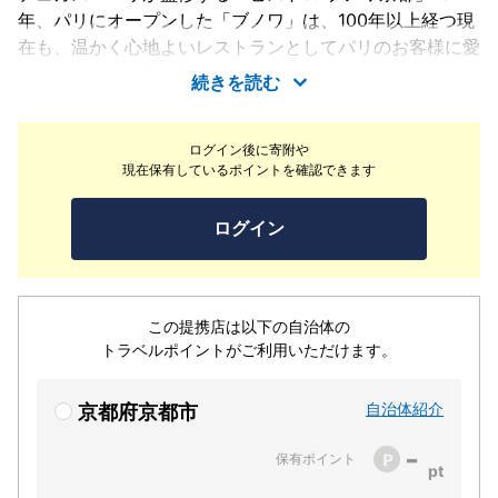
年、パリにオープンした「ブノワ」は、100年以上経つ現
在も、温かく心地よいレストランとしてパリのお客様に愛
されています。2005年よりデュカス・パリがこのビスト
続きを読む
ロを受け継ぎ、伝統ある店に新風を吹き込むと同時に、そ
のエスプリを東京、ニューヨークにも広げました。そして
ログイン後に寄附や
2020年、京都にブノワが誕生。古都京都にて、【昼の
現在保有しているポイントを確認できます
部】は「法観寺 八坂の塔」を眺めながら、【夜の部】は
赤を基調としたフランスのアンティーク家具でシックな雰
ログイン
囲気の中で、旬の味わいを取り入れたモダンなビストロ料
理をお楽しみください。
この提携店は以下の自治体の
トラベルポイントがご利用いただけます。
自治体紹介
京都府京都市
-
保有ポイント