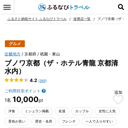
ログイン
お気に入り
ふるさと納税サイト ふるなびトラベル
提携店一覧
ブノワ京都（ザ・ホ
グルメ
近畿地方
京都府
祇園・東山
ブノワ京都（ザ・ホテル青龍 京都清
水内）
4.2
(265)
ご利用目安ポイント
追加
10,000
洋食
ミシュラン掲載
友達
カップル
女性に人気
景色が良い
歴史・名所
フレンチ
一人で入りやすい