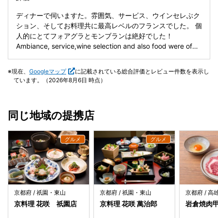
いて大人男性でもお腹いっぱいに！ 雰囲気いいしまた来て別
の料理も食べてみたくなる。 PayPay可👍
ディナーで伺いますた。雰囲気、サービス、ウインセレぶク
ション、そしてお料理共に最高レベルのフランスでした。 個
人的にとてフォアグラとモンブランは絶好でした！
Ambiance, service,wine selection and also food were of
the highest level. With the Japanese hospitality, in 'my
opinion Benoit Kyoto is the best of Alain Ducasse outpost
現在、
Googleマップ
に記載されている総合評価とレビュー件数を表示し
through6 the world. I especially like the foie gras and
ています。（2026年8月6日 時点）
mont blanc.
同じ地域の提携店
京都府 / 祇園・東山
京都府 / 祇園・東山
京都府 / 
京料理 花咲 祇園店
京料理 花咲 萬治郎
岩倉焼肉