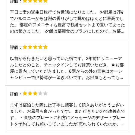
評価：
も揃ってます。部屋の冷蔵庫に無料の麒麟ビール等がありま
き、それ以外の場面でもおもてなしがとになくいきわたって
す。 部屋から見る海の景色は絶景でとても癒されます。一階
いて、最高の時間になりました。友達にもお薦めもしたい
平日に妻の誕生日旅行でお世話になりました。 お部屋は7階
からは海辺に出ることができ、透明度の高い海を泳ぐ魚を見
し、自分自身もまた来たいです。
でバルコニーからは潮の香りがして眺めはほんとに最高でし
ることもできます。(釣りも可)透明度が高いのでタイミング
た。 部屋のアメニティも豊富で裁縫セットまで置いてあった
が良ければ部屋から海に泳ぐ魚も見えます。 何か悪い点がな
のは驚きました。 夕飯は部屋食のプランにしたので、お部屋
かったか考えてましたが、振り返ってみると全てが最高でし
で静かに食事を楽しむことが出来ました。 献立も多く、妻が
た。
残したものを食べたとはいえ大柄な僕でもお腹いっぱいにな
評価：
りました。 お料理はすべて美味しかったのですが、特にお野
菜の調理がすばらしく、どのお皿もとても美味しくて感動し
以前から行きたいと思っていた宿です。2年前にリニューア
ました。 夕食時に女将さんが挨拶にいらして、チェックイン
ルしたとのこと。チェックインしてお抹茶いただき、🍵お部
時に妻の誕生日旅行だとお伝えしていたからか、入浴剤の誕
屋に案内していただきました。8階からの外の景色はオーシ
生日プレゼントまで頂いてそこまでしてくれる宿は今まで体
ャンビューで伊勢湾が一望きれいです。お部屋もとってもき
験したことがなかったので、ここまでサービスされて良いの
れい。お風呂までの景色がまた綺麗､いろんな種類の温泉が
か罪悪感すら湧きました。 夕飯後に伊勢うどんのサービスが
あり、ゆっくり温泉三昧。その後夕食この季節しか食べれな
評価：
聞き、お腹いっぱいながらもお部屋に持ち帰って食べました
い。大きな大きな岩がきにびっくり。若い男性の中居さんと
がこれもまたとても美味しかったです。 朝食は4階にある個
っても丁寧に対応していただきました。お部屋良し👍温泉良
まずは宿泊した際には丁寧に接客して頂きありがとうござい
室で頂きました。 朝も品数がすごく多く、どれも美味しかっ
し👍従業員の対応よし👍お友達にお勧めし、先週行ってきた
ました。お風呂も良かったです。 また行きたいので改善点で
たです。また、お米が美味しすぎておひつのご飯をすべて食
ようです。喜んでいました。次回また予約したいと思いま
す。 ・食後のプレートに相方にメッセージのデザートプレー
べてしまいました。 お土産にゆで卵をいただきました。ゆで
す。今度は岩牡蠣を二箇食べようかな。お世話になりまし
トを予約してお願いしていましたが 忘れられていたのか、普
卵は塩を付けて食べるシンプルなものでしたが、今まで食べ
た。
通のデザートが出てきて、残念だったなと思いくつろいでい
たことが無いくらい黄身が甘くて美味しかったです。 ここの