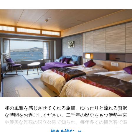
和の風雅を感じさせてくれる旅館。ゆったりと流れる贅沢
な時間をお過ごしください。二千年の歴史をもつ伊勢神宮
や優美な景観の国立公園で知られ、毎年多くの観光客で賑
わう伊勢志摩・鳥羽。サン浦島 悠季の里は、伊勢志摩国
続きを読む