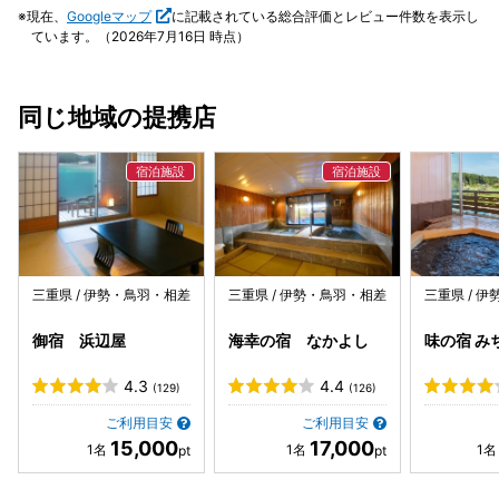
たら 後から持ってこられ変な空気になりました。 忘れられ
お宿は終始落ち着いた静かな雰囲気でご飯がめちゃくちゃ美
現在、
Googleマップ
に記載されている総合評価とレビュー件数を表示し
ていたことに対しては謝罪など無かったです。 ・帰宅してか
味しいすごくいいところでした！ また伊勢に来る機会があっ
ています。（2026年7月16日 時点）
ら6日ほど経って ベルトが無いなと思っており、まさか、 と
たらお世話になります！ ほんとにいい旅行にしてくれてあり
思いこちらの旅館に電話したら忘れているとの事でした。完
がとうございました！
全にこちらに非があるのですが さすがに某ブランドのロゴが
同じ地域の提携店
入ったベルトで大事な物と一目で分かるはずなのに、メール
や電話の一言もくれなかったのがショックで驚きました！ も
し私が忘れていたのが旅館だと気づかずもう数日経っていた
ら処分されていたと思うと恐ろしいです。 その点に関しては
かなり不親切だなと思いました。 ・食事はかなり量が少なく
物足りませんでした もうすこし白ごはんのおかわりや味噌汁
のお代わりなど提案してくれると嬉しかったです。 ・宿泊前
に苦手な食べ物を伝える欄があったので伝えましたが、普通
三重県 / 伊勢・鳥羽・相差
三重県 / 伊勢・鳥羽・相差
三重県 / 
に茄子がはいっていて びっくりしました。アレルギーではな
いので 避ければ大丈夫でしたが確認不足かと思われます。
御宿 浜辺屋
海幸の宿 なかよし
味の宿 み
4.3
4.4
(129)
(126)
ご利用目安
ご利用目安
15,000
17,000