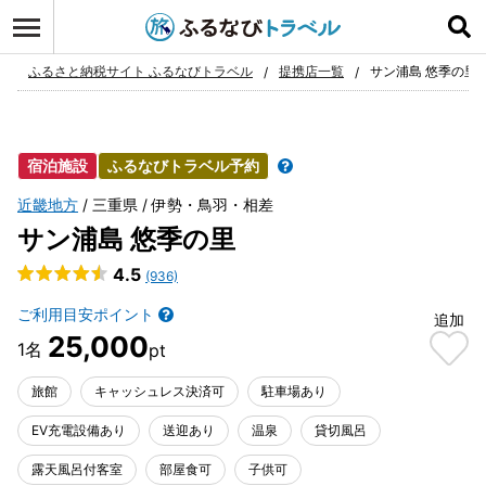
ログイン
お気に入り
ふるさと納税サイト ふるなびトラベル
提携店一覧
サン浦島 悠季の里
宿泊施設
ふるなびトラベル予約
近畿地方
三重県
伊勢・鳥羽・相差
サン浦島 悠季の里
4.5
(936)
ご利用目安ポイント
追加
25,000
旅館
キャッシュレス決済可
駐車場あり
EV充電設備あり
送迎あり
温泉
貸切風呂
露天風呂付客室
部屋食可
子供可