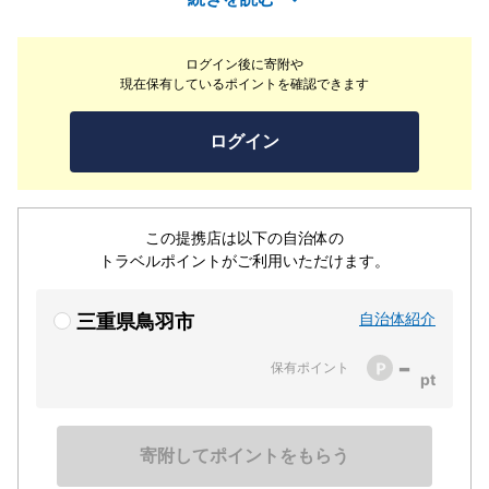
立公園・鳥羽に位置します。当宿の鳥羽本浦温泉は、平成
元年に湧出しました。目の前に広がる雄大な伊勢湾…朝な
ログイン後に寄附や
夕なに趣きが異なるその美しい情景は心潤してくれます。
現在保有しているポイントを確認できます
生浦湾の景色 館内を彩る花、緑のしつらい、香り、そし
て日本の文化「おもてなしの心」。湯量豊富で異なる二つ
ログイン
の天然温泉と、伊勢志摩の食材を使った創作料理で、心と
体を癒し、ゆったりと流れる贅沢な時間をお過ごしくださ
い。
この提携店は以下の自治体の
トラベルポイントがご利用いただけます。
自治体紹介
三重県鳥羽市
-
保有ポイント
寄附してポイントをもらう