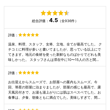
4.5
総合評価：
（全936件）
評価：
温泉、料理、スタッフ、女将、立地、全てが最高でした。 ク
チコミに料理が多いと書いてましたが、思っている以上にで
てきます。地元の食材を使った新鮮なものばかりでどれも美
味しかった。 スタッフさんは滞在中に10〜15人の方と関わ
りましたが、どの方もとても快く接してくれました。 女将さ
んも食事の時や送迎の時に挨拶に来られプレゼントまで頂き
評価：
ありがとうございました。 スタッフさん、女将さん達の所作
がとても綺麗で接客、接遇は素晴らしいと思いました。 温泉
お出迎えからスムーズで、お部屋への案内もスムーズ。今
はサウナ、内湯1つ、露天風呂は3つに壺湯が3つ、うたせ湯
回、箒星の部屋に泊まりましたが、部屋の感じも最高で、露
もあり充実してます。入りやすい温度のお風呂もあり、肌も
天風呂付きで、お湯も湯上がりには肌はスベスベでした。お
スベスベになります。 アメニティはポーラ製品(化粧水など)
食事は、夕食、朝食ともに満点でした。美味しすぎて、間食
がしっかり揃ってます。 食べ放題のお菓子、ソフトクリー
して、満腹すぎ！私の誕生日旅行での宿泊で、そんな話を中
ム、コーヒー、お酒(ビール以外のワイン、地元の焼酎など)
居さんにすると、女将の挨拶時、お気持ちプレゼントまで頂