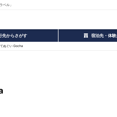
ラベル」
行先からさがす
宿泊先・体験
てぬぐい Gocha
a