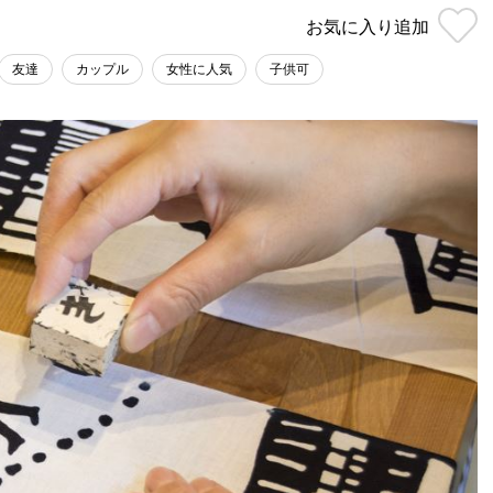
お気に入り
追加
友達
カップル
女性に人気
子供可