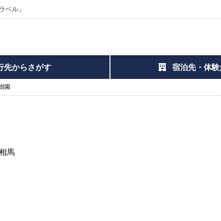
ラベル」
行先からさがす
宿泊先・体験
樹園
相馬