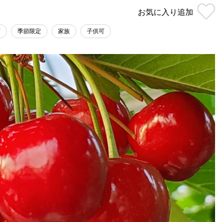
お気に入り
追加
可
季節限定
家族
子供可