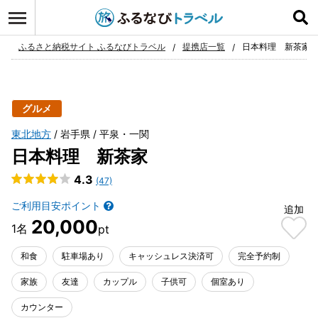
ログイン
お気に入り
ふるさと納税サイト ふるなびトラベル
提携店一覧
日本料理 新茶家
グルメ
東北地方
岩手県
平泉・一関
日本料理 新茶家
4.3
(47)
ご利用目安ポイント
追加
20,000
和食
駐車場あり
キャッシュレス決済可
完全予約制
家族
友達
カップル
子供可
個室あり
カウンター