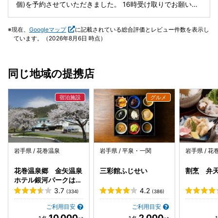
に来たら必ず伺いたいお店どころか、このために旅行したい
で成長し続けているようです。 これからも楽しみですね。
個)を予約させていただきました。 16時受け取りでお願いし
くらいです。ご馳走様でした。
今回は以下をかなり美味しく頂きました♪ ◯落花生豆腐、本
て自宅で夕食としていただきました。 Instagramには「小腹
しめじのスープ 落花生豆腐がねっとりと、そしてスープはキ
がすいた時など食べる小さなお弁当」とありましたが、夕食
現在、
Googleマップ
に記載されている総合評価とレビュー件数を表示し
ノコの出汁がよく効き温かく美味しい♪ ◯石巻の太刀魚、金
にいただきましたがとても満足の行くお弁当でした。 2,500
ています。（2026年8月6日 時点）
時草 太刀魚は表面は焼いて中はしっとり脂が乗って素晴らし
円でこのお弁当はコストパフォーマンスは凄いと思います。
い♪ 金時草も柔らかく出汁が効いて美味しい♪ ◯釜石の天然
少し味が濃いのは、お弁当だからかなと思います。(自分は
ウナギ おこわは栗とくるみ 鰻の皮はパリっと中はふわふわ
お酒飲みながらなので全然OKでした) 少し残念だったのは、
同じ地域の提携店
アツアツ、大きな栗も入ってもち米がネットリ粘り気あり美
お店の事やいろいろお話をしたかったのですが若旦那はお友
味しい♪ このうな重は、別の機会に、ぜひ頂きたいと思いま
達と談笑中で、応対した女性の方が愛想無くお弁当を渡され
したね♪ ◯お椀 松茸、石巻のアカムツ、カブ 香り良く、ア
てお終い。 お話をする事ができませんでした。 再訪
カムツの皮はほんのり焼かれ中はしっとり美味しい♪ カブも
Instagramで「おひな祭りのお弁当」の予約開始とのこと
中が熱く適度な硬さ美味しい♪これも絶品でした♪ ◯八寸 カ
で、早速予約させていただきました。 幸い購入できたので、
マス・クロタケ・自家製イクラ、白子のあられ揚げ、花巻の
早速受取りに！。 午後受取りなので夕食でいただきました。
石黒農場のほろほろ鳥、子持ち鮎甘露煮、サツマイモ、自家
お酒と一緒にいただきましたが、沢山のおかずでとても満足
製カラス・ミレンコン素揚げと豪勢でお酒にも合い素晴らし
のいくお弁当で美味しくいただきました。
岩手県 / 花巻温泉
岩手県 / 平泉・一関
岩手県 / 花
い♪ ◯刺身 釜石の泳ぐホタテが甘さを感じる大きなもの
で、石巻のマコガレイはねっとり素晴らしく、1週間毎寝か
花巻温泉郷 金矢温泉
三彩館ふじせい
割烹 弁
せたブリは脂がかなり乗った刺身で、 チリ酢や土佐醤油、ワ
ホテル銀河パークはな
サビで美味しく頂け素晴らしい♪ 刺身が前半ではなく、この
まき
3.7
4.2
(334)
(386)
中盤で運ばれるのも斬新で良かったですね。 ◯生の天然車
ご利用目安
ご利用目安
海老やキノコたっぷりの炊き合わせ あらかじめ車海老が紹介
10,000
2,000