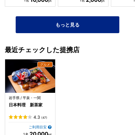
されますが、かなりデカい！！ たまたまこの日は20尾入っ
たようで素晴らしい♪ クレソン、ミニトマト、ナス等も入り
アツアツで絶品でした♪ ◯岩手のジャージー乳牛 これもあ
らかじめステーキとして焼かれ紹介され、大きく圧巻で素晴
もっと見る
らしい♪ 骨部分も紹介されましたね。 このステーキには銀
杏、本しめじ、原木エノキも添えられ、江差レモンを掛け美
味しい♪ ◯ササニシキ白ご飯 キャベツ、きゅうり、昆布の
香の物とともに、さすがの炊き具合で美味しい♪ それからホ
最近チェックした提携店
タテ・マグロの漬け、まっちゃん生卵、イクラ、イカの塩辛
(切り込み)、自家製じゃこ、タケノコのお煮付けも運ばれ、
ご飯のお供で絶品でした！ これは嬉しい！ まっちゃん生卵
とは初めてでしたが、白い黄身で驚き、そして絶品でした♪
◯さんまのつみれ汁 ゴボウやナメコが入り、アツアツで美
味しい♪ 1階の調理場から運ばれるので冷めるはずですが、こ
のアツアツさ加減が素晴らしいです♪ ◯カニやレンコン炊き
込みご飯 豪勢に炊き込みご飯も美味しく頂け、皆さんはおに
岩手県 / 平泉・一関
ぎりにしてお持ち帰りしていましたね♪ ◯デザート 赤い甲
日本料理 新茶家
子柿や、かぼちゃアイスに竹鶴のウイスキーを掛け絶品♪ ト
マトのような赤い甲子柿には驚きましたし、竹鶴を掛けさら
4.3
(47)
に美味しさが増し感動でした♪ ◯抹茶 あぁぁ美味しく、最
後に落ち着きます♪ 改めて素晴らしい料理の数々でした♪ 後
ご利用目安
で1階の庭が見える広間に案内されましたが、さすが素晴ら
20,000