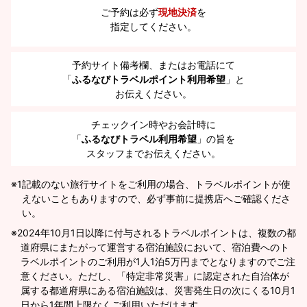
ご予約は必ず
現地決済
を
指定してください。
予約サイト備考欄、またはお電話にて
「
ふるなびトラベルポイント利用希望
」と
お伝えください。
チェックイン時やお会計時に
「
ふるなびトラベル利用希望
」の旨を
スタッフまでお伝えください。
※1
記載のない旅行サイトをご利用の場合、トラベルポイントが使
えないこともありますので、必ず事前に提携店へご確認くださ
い。
2024年10月1日以降に付与されるトラベルポイントは、複数の都
道府県にまたがって運営する宿泊施設において、宿泊費へのト
ラベルポイントのご利用が1人1泊5万円までとなりますのでご注
意ください。ただし、「特定非常災害」に認定された自治体が
属する都道府県にある宿泊施設は、災害発生日の次にくる10月1
日から1年間上限なくご利用いただけます。