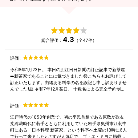
4.3
総合評価：
（全47件）
評価：
令和8年1月23日。 本日の胆江日日新聞の訂正記事で新茶屋
➡️新茶家であることにに気づきました😔こちらもお詫びして
訂正いたします。由緒ある料亭の名を誤記し申し訳ありませ
んでした🕴️🙇 令和7年12月某日。 十数名による完全予約制、
昼の会食です🥢新茶屋は二回目。だいぶ以前の初回は、畳敷
き大広間にお膳座布団スタイルで飲食姿勢保持に難義しまし
評価：
た😔今回は同じ和室に椅子テーブルでした🙄ここは170年の
歴史を持つ老舗割烹🌌グルメにほど遠い毎度な人間の評価口
江戸時代の1850年創業で、初の平民首相である原敬が政友
コミなど一見の価値なし💥と自戒しつつ、いま振り返る新茶
党総裁時代に若手とともに利用していた岩手県奥州市江刺中
屋のあれこれ。まずエントランスから玄関、入って廊下壁面
町にある「日本料理 新茶家」という料亭へ土曜の18時に6人
には原敬にまつわる写真や書状などなど👨‍👨‍👦✍️📷📰この時
で行って来ました♪ さすが人気店で、ゴ・エ・ミヨに掲載さ