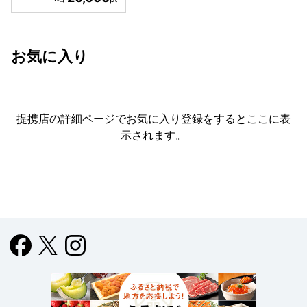
しい緑あふれる庭でしたね！ その近くには原敬関連の写真な
どが飾られていました。 支払いはpaypayやクレジットカー
ドが利用でき、現金不要で支払いが楽で良かったです♪ 締め
お気に入り
て1人27,000円税込でした♪ 岩手県奥州市江刺中町にある
「日本料理 新茶家」という料亭は、さすが江戸時代創業の歴
史を感じる上質な部屋や庭があり、料理やお酒も上質で美味
しくとてもオススメです！
提携店の詳細ページでお気に入り登録をすると
ここに表
示されます。