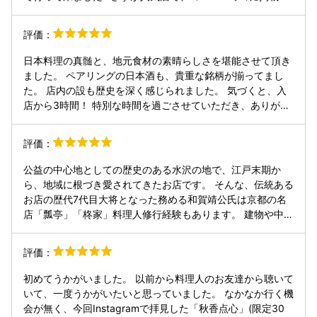
点で歴史的人物である平民宰相原敬への印象評価が、新茶屋
れるだけでなく、食べログでもBronzeを受賞し、そして完全
のそれと等価的に連結想記されるという訳だす🙋食を通して
予約制でしたね。 お店の入口には、その原敬が利用していた
評価：
郷土の歴史に触れ文化伝統を感知する😗時代の推移に即した
という石碑もあり、店内にも原敬等の写真がありましたね。
変化をいとわず、次世代をも見据えた老舗料亭。という雰囲
入口で丁重に挨拶を受け、靴を脱いでスリッパに履き替え、
日本料理の真髄と、地元食材の素晴らしさを堪能させて頂き
気環境設えのなかで、いざ実食👋会食場スタッフがひと品ご
2階の広い部屋に案内されました♪ さすが料亭で掛け軸など
ました。 ペアリングの日本酒も、貴重な銘柄が揃ってまし
とに食材料理名を伝えてくれましたが、割烹料亭ビギナーに
も素晴らしく、また窓から庭も綺麗に見えていましたね。 メ
た。 店内の設も歴史を深く感じられました。 気づくと、入
はよく判りませんでした🤔申し訳ない🕴️いわゆる「お品書
ニューを見てお酒は以下を美味しく頂きました♪ さすが熱燗
店から3時間！ 特別な時間を過ごさせていただき、ありがと
き」あれば良かったに(*´ω`*)。総じてどの料理もたいへん
は料理に合い、料理の美味しさを引き立てましたね。 またさ
うございました。
美味でした😚季節の食材を丁寧にかつ繊細に活かしきる食の
すが新政の生成エクリュがあまりにも甘く飲みやすく感動で
技を感じ味わうことができました🙇様々並んだ料理のなか
評価：
した♪ ◯岩手の赤武 純米1合1,100円税込 熱燗で日本料理
で、自分的には白子入り茶碗蒸しが秀逸でした👏また鰻につ
に料理に合う〜♪ ◯南部美人 特別純米1合1,100円税込 熱
いて。食べていかれますかorお持ち帰りにしますか、と問わ
公益の中心地としての歴史のある水沢の地で、江戸末期か
燗で日本料理に合う〜♪ ◯新政 生成エクリュ 酒こまち
れ、妻が鰻好きなことがあり持ち帰りにしました🥢会食終了
ら、地域に根づき愛されてきたお店です。 そんな、伝統ある
四合瓶6,000円税込 清純さを感じ甘く飲みやすく、かなり美
時点で新茶屋の方が大広間に来られ、中庭や植木、広間の調
お店の歴代7代目大将となった務める和賀靖公氏は京都の名
味しい♪これは感動♪ その他にもお酒は頼んでいたようでし
度品について説明してくれました☘️🌿🍀💬ども🕴️帰宅後、タ
店「瓢亭」「柊家」料理人修行経験もあります。 建物や中庭
た。 食べ物はあらかじめ2万円のコースを頼んでいました。
レをかけレンチンした鰻、妻が食しました。美味満開だとの
も、当然歴史がある物でかなりの趣がありました。 肝心のコ
まず、巨大な香茸や本しめじ、クロカワタケなど、今回料理
感想でした😚
ース内容は...王道の日本料理ながらも、地物の食材使った
に使われるキノコが紹介され圧巻でしたね♪ こんなに大きな
評価：
品々は素晴らしいの一言に尽きます。 また、器からこだわり
キノコは初めて見ました♪ 今は11月初旬で、この東北地方の
を感じ、見た目も美しくまさに五感で楽しむ料理とはこのこ
岩手はキノコの季節で、素晴らしいです♪ それからこのお店
初めてうかがいました。 以前から料理人のお友達から聴いて
と。 全国の一流店に引けを取らないどころか、上回るクオリ
の若き料理人は京都の南禅寺瓢亭等で研鑽を積み、27歳でこ
いて、一度うかがいたいと思っていました。 なかなか行く機
ティ。県内ではダントツのお店ではないでしょうか。 岩手県
の親のお店で料理を任され、県内外のシェフとの交流も盛ん
会が無く、今回Instagramで拝見した「秋香点心」(限定30