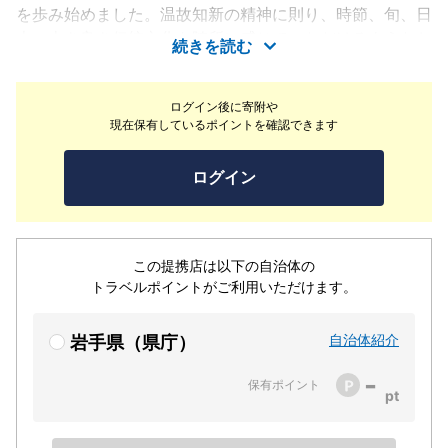
を歩み始めました。温故知新の精神に則り、時節、旬、日
本の古き良き伝統文化を随所に感じていただけるようなお
続きを読む
料理や設えを、次世代へも伝えていける場でありたいと考
えております。お客様の大切な時間を誠心誠意、真心込め
ログイン後に寄附や
てお造り致します。【完全予約営業のため御予約は二日前
現在保有しているポイントを確認できます
までに御電話にてご予約ください。】
ログイン
この提携店は以下の自治体の
トラベルポイントがご利用いただけます。
自治体紹介
岩手県（県庁）
-
保有ポイント