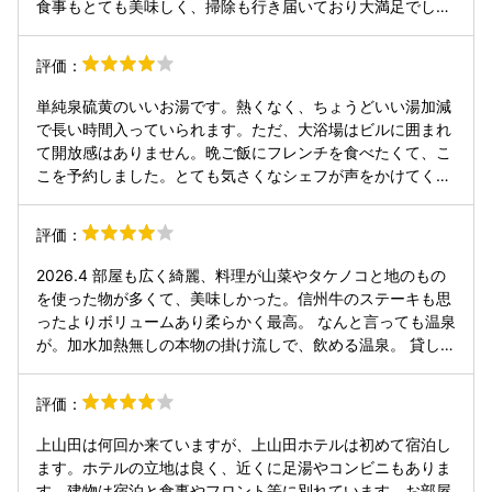
食事もとても美味しく、掃除も行き届いており大満足でし
た。 部屋の露天風呂最高でした また行きたいリストのお宿
♨️です 若女将さん食事の時挨拶に来てくださり美人さん❤️ス
評価：
タッフの皆様も優しく接して頂き感謝 お世話になりありがと
うございました。
単純泉硫黄のいいお湯です。熱くなく、ちょうどいい湯加減
で長い時間入っていられます。ただ、大浴場はビルに囲まれ
て開放感はありません。晩ご飯にフレンチを食べたくて、こ
こを予約しました。とても気さくなシェフが声をかけてくれ
て、楽しく食事できました。地方には珍しい本格的なフレン
チです。地元の食材を使って、おいしくいただきました。朝
評価：
の食事もほどよい量でした。お部屋はとてもきれいに清掃も
行き届いています。駐車場はホテルの向かいを利用でき、従
2026.4 部屋も広く綺麗、料理が山菜やタケノコと地のもの
業員の方が誘導してくれます。
を使った物が多くて、美味しかった。信州牛のステーキも思
ったよりボリュームあり柔らかく最高。 なんと言っても温泉
が。加水加熱無しの本物の掛け流しで、飲める温泉。 貸し切
り風呂も、有料無ところがあるけどここは無料。檜の香りが
良かった。 大満足でありました。
評価：
上山田は何回か来ていますが、上山田ホテルは初めて宿泊し
ます。ホテルの立地は良く、近くに足湯やコンビニもありま
す。建物は宿泊と食事やフロント等に別れています。お部屋