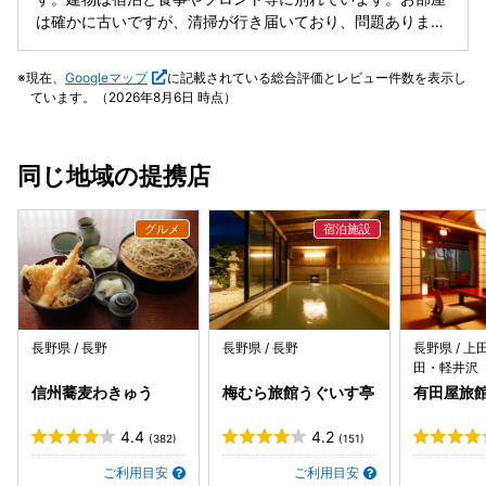
は確かに古いですが、清掃が行き届いており、問題ありませ
ん。接客も海外の方含め、日本語を理解しており問題ありま
せん。お風呂も中に入って直ぐ硫黄の匂いがして、温泉に来
現在、
Googleマップ
に記載されている総合評価とレビュー件数を表示し
た実感がします。個人的にお湯は熱かった…💦夕食は前菜か
ています。（2026年8月6日 時点）
らデザートまで美味しく頂きました😋🍴💕ただ朝食は期待ハ
ズレでした…💦朝食のメインが豆腐と玉ねぎのサラダ？しか
し炊きたてのお米は美味しかったです😋🍴💕朝食は残念でし
同じ地域の提携店
たが、他は良いお宿でした✨ ※ホテルと駐車場の間の道路
は、スピードを出す車が多いので、気をつけて下さい。
長野県 / 長野
長野県 / 長野
長野県 / 
田・軽井沢
信州蕎麦わきゅう
梅むら旅館うぐいす亭
有田屋旅
4.4
4.2
(382)
(151)
ご利用目安
ご利用目安