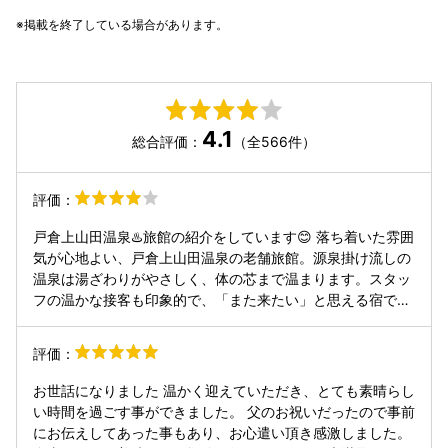
掲載を終了している場合があります。
4.1
総合評価：
（全566件）
評価：
戸倉上山田温泉♨️旅館の紹介をしています😊 落ち着いた雰囲
気が心地よい、戸倉上山田温泉の老舗旅館。源泉掛け流しの
温泉は湯ざわりがやさしく、体の芯まで温まります。スタッ
フの温かな接客も印象的で、「また来たい」と思える宿でし
た。歴史ある温泉宿ならではの安心感を感じられる一軒で
す。(chatGPT知恵袋) 映像は最新です😊
評価：
お世話になりました 温かく迎えていただき、とても素晴らし
い時間を過ごす事ができました。 父のお祝いだったので事前
にお伝えしてあった事もあり、お心遣い頂き感激しました。