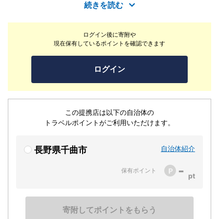
であり、時間や温度などでその色を変えます。館内2ヶ所
続きを読む
の「無料貸切露天風呂」はどなた様もご利用頂けます。露
天風呂付の客室や、二間続きの和室、洋室タイプのベッド
ログイン後に寄附や
ルーム客室など、ご要望に合わせてお選び下さい。お食事
現在保有しているポイントを確認できます
は和食かフレンチ。お好きな楽しみ方で信州の温泉街をご
満喫下さい。
ログイン
この提携店は以下の自治体の
トラベルポイントがご利用いただけます。
自治体紹介
長野県千曲市
-
保有ポイント
寄附してポイントをもらう