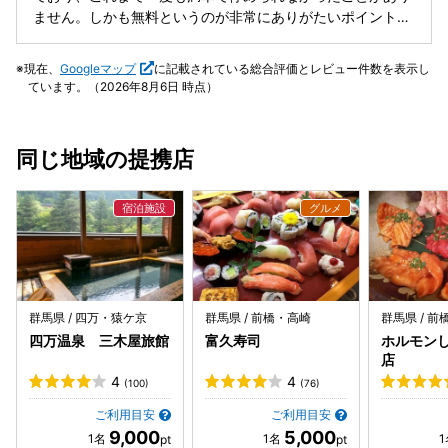
ません。しかも無料というのが非常にありがたいポイントで
す。スタッフの方々は皆さん愛想が良く、近隣の飲食店や観
光スポットなどを尋ねると、地図や説明を交えて丁寧に案内
現在、
Googleマップ
に記載されている総合評価とレビュー件数を表示し
してくれます。客室やホテル全体も、この価格帯としては驚
ています。（2026年8月6日 時点）
くほど清潔感があり、これまで宿泊中にストレスを感じたこ
とはありません。さらに館内設備も充実しており、ロビーに
は待合スペースがあり、ゆっくり過ごせます。コインランド
同じ地域の提携店
リーや新聞、各種アメニティも一階に揃っていて、長期滞在
やビジネス利用にも非常に便利です。価格・立地・快適さ・
サービスのバランスが素晴らしく、館林エリアでの定宿とし
てこれからも利用し続けたいと思えるホテルです。
群馬県 / 四万・猿ケ京
群馬県 / 前橋・高崎
群馬県 / 
四万温泉 三木屋旅館
富久寿司
ホルモンし
店
4
4
(100)
(76)
ご利用目安
ご利用目安
9,000
5,000