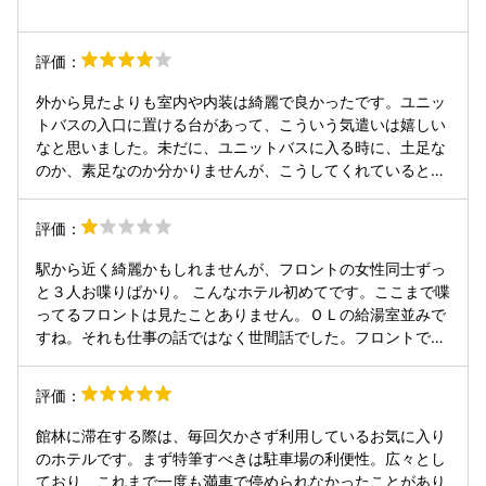
評価：
外から見たよりも室内や内装は綺麗で良かったです。ユニッ
トバスの入口に置ける台があって、こういう気遣いは嬉しい
なと思いました。未だに、ユニットバスに入る時に、土足な
のか、素足なのか分かりませんが、こうしてくれているとち
ゃんとスリッパを脱ごうと思います。おつまみガチャは値段
も安くて、中身も結構量が入っていて良かったです。自動販
評価：
売機のビールも、かなりコスパが良かったです。フロントの
方も感じが良かったので、良いホテルだなと思いました。
駅から近く綺麗かもしれませんが、フロントの女性同士ずっ
と３人お喋りばかり。 こんなホテル初めてです。ここまで喋
ってるフロントは見たことありません。ＯＬの給湯室並みで
すね。それも仕事の話ではなく世間話でした。フロントで女
子会ですか？ ホテルのフロントの人は、人が見てても見てな
くても仕事中ですから、キチンとしているものと思っており
評価：
ました。 その時間も、時給やお給料が発生してますからね。
そんなに話ししたいなら、仕事終わってから話せばいいので
館林に滞在する際は、毎回欠かさず利用しているお気に入り
は？
のホテルです。まず特筆すべきは駐車場の利便性。広々とし
ており、これまで一度も満車で停められなかったことがあり