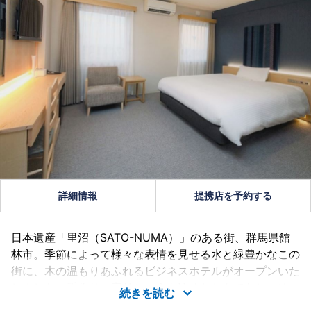
詳細情報
提携店を予約する
日本遺産「里沼（SATO-NUMA）」のある街、群馬県館
林市。季節によって様々な表情を見せる水と緑豊かなこの
街に、木の温もりあふれるビジネスホテルがオープンいた
しました。手作りの家具と、心を込めたおもてなし。ゆっ
続きを読む
たりと流れるくつろぎの時間をお過ごしください。