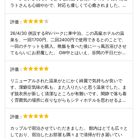
ラトさんも心細やかで、対応も優しくて心癒されました。年
配の日本人男性よりも心地良かったです。
評価：
26/4/30 併設するRVパークに車中泊。この高級ホテルの温
泉を、一回1700円、二回2400円で使用できるとのことで、
一回のチケットを購入。晩飯を食べた後に一っ風呂浴びさせ
てもらいにお邪魔した。 GW中とはいえ、谷間の平日だから
だろうか、思った以上に人は少なく、ゆったりとお風呂を楽
しめた。 体を洗った後、内湯にしばらく入り、少し体を冷や
評価：
した後、サウナで10分程度。軽く水風呂に入り、露天風呂前
のチェアで体を冷やし、露天風呂へ。もう一周しようかとも
リニューアルされた温泉がとにかく綺麗で気持ちが良いで
思ったが、大分体が疲れていたので、もう一度体を涼めた
す。潔癖症気味の私も、また入りたいと思う温泉でした。ま
後、内風呂に浸かりフィニッシュ。合計約30分。私にしては
ず脱衣所が新しく清潔なところが有難いです。閑静で落ち着
十分にお風呂に浸かった。 ホテルはフロント周辺のみであっ
く雰囲気の場所に在りながらもシティホテルを思わせるよう
たが、とても手入れが行き届き、高級感、清潔感があると感
な洗練された空間でした。室内風呂、露天風呂共に新しくリ
じた。
ニューアルされています。写真が撮れないのが残念。お風呂
評価：
上がりには広い敷地を少し歩いてグランピングできる方へ行
くと、焚き火でマシュマロを焼かせてくれます。大人こそ非
カップルで宿泊させていただきました。 館内はとても広々と
日常の体験でくつろいで欲しいです。また、女将さんを初め
しており、宿泊したお部屋も隅々まで清掃が行き届いてい