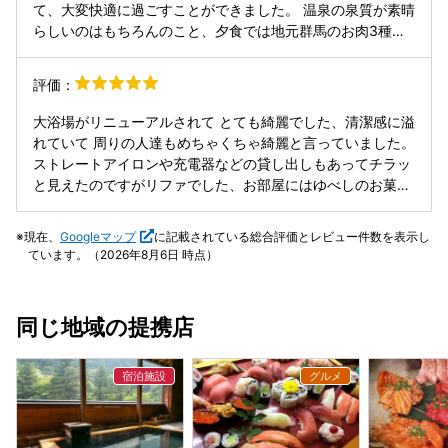
若女将やスタッフの方皆様、ホスピタリティが素晴らしく、
て、大変快適に過ごすことができました。 温泉の泉質が素晴
広い館内どこへ行ってもスタッフの方が笑顔でご挨拶してく
らしいのはもちろんのこと、夕食では地元群馬のお肉3種
ださり、チェックインからチェックアウトまで気持ちよく過
（牛・豚・鶏）をはじめとしたお料理を堪能し、心もお腹も
ごすことができました。また是非リピートしたいと思えるお
満たされました。素材の良さが感じられるお食事で、とても
評価：
宿です。
満足度が高かったです。 また、館内にはボードゲームや最新
機種のカラオケなども充実しており、若いグループの方々が
大浴場がリニューアルされて とても綺麗でした、清潔感に溢
多い理由にも納得しました。温泉だけでなく、滞在そのもの
れていて 周りの人達もめちゃくちゃ綺麗と言っていました。
を楽しめるお宿だと感じました。 伊香保温泉を訪れる際に
ストレートアイロンや充電器などの貸し出しもあってチラッ
は、ぜひおすすめしたいお宿です。
と見えたのですがリファでした、お部屋にはゆべしのお菓子
が置いてあって昔ながら旅館のホスピタリティを感じまし
た。コップなどにもプラスチックの蓋がしてありホコリが入
現在、
Googleマップ
に記載されている総合評価とレビュー件数を表示し
らないように配慮されてたり 紙コップが置いてあったりなど
ています。（2026年8月6日 時点）
好感度高かったです 観光地の石段街までは徒歩で20分ほど
ですが車で石段街の方へ行けば1時間100円で停められる市営
駐車場があるので問題はないです 化粧水類やシャンプーなど
同じ地域の提携店
はPOLAでした その他に何種類かシャンプー類は置いてあっ
たので自分のを忘れてしまったとしても 大丈夫です👌 スタ
ッフさん達も対応が良くて嫌な思い一つすることなく過ごす
ことができました！ 急遽決まった宿だったので 色々と心配
でしたが期待以上の満足度を得られました。