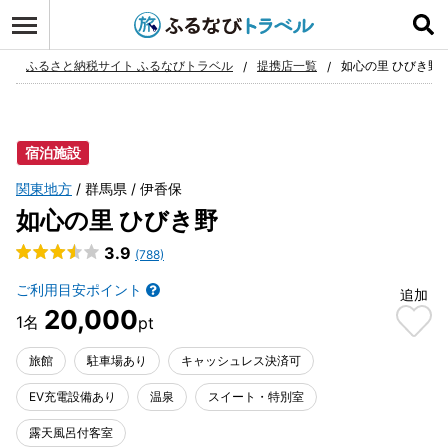
ログイン
お気に入り
ふるさと納税サイト ふるなびトラベル
提携店一覧
如心の里 ひびき野
宿泊施設
関東地方
群馬県
伊香保
如心の里 ひびき野
3.9
(788)
ご利用目安ポイント
追加
20,000
旅館
駐車場あり
キャッシュレス決済可
EV充電設備あり
温泉
スイート・特別室
露天風呂付客室