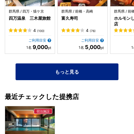
群馬県 / 四万・猿ケ京
群馬県 / 前橋・高崎
群馬県 / 
四万温泉 三木屋旅館
富久寿司
ホルモンし
店
4
4
(100)
(76)
ご利用目安
ご利用目安
9,000
5,000
もっと見る
最近チェックした提携店