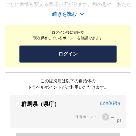
ごとに表情を変える草花が広がります。和の趣や、あたた
かみ溢れる館内では料理長こだわりの美味しいお食事や、
続きを読む
伊香保温泉が誇る2つの源泉「黄金の湯」、「白銀の湯」
をどうぞご満喫ください。皆さまのご滞在が心地良く、心
ログイン後に寄附や
からお寛ぎいただけるよう心を込めておもてなしいたしま
現在保有しているポイントを確認できます
す。
ログイン
この提携店は以下の自治体の
トラベルポイントがご利用いただけます。
自治体紹介
群馬県（県庁）
-
保有ポイント