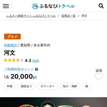
ログイン
お気に入り
ふるさと納税サイト ふるなびトラベル
提携店一覧
河文
グルメ
中部地方
愛知県
名古屋市内
河文
4.3
(526)
ご利用目安ポイント
追加
20,000
和食
個室あり
カウンター
魚介・海鮮
鍋