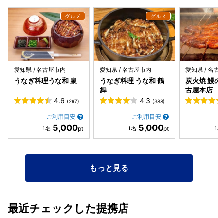
屋で知らない人はいない素晴らしい料亭✨素晴らしい経験が
できました‍ とても美味しかったです♪ またの機会がありまし
たらよろしくお願いします‍
愛知県 / 名古屋市内
愛知県 / 名古屋市内
愛知県 / 
うなぎ料理うな和 泉
うなぎ料理 うな和 鶴
炭火焼 鰻
舞
古屋本店
4.6
4.3
(297)
(388)
ご利用目安
ご利用目安
5,000
5,000
もっと見る
最近チェックした提携店