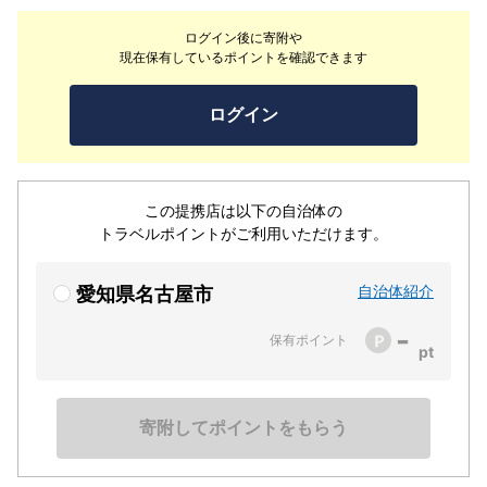
ながら、新しい文化を生み出しています。河文には、個
ログイン後に寄附や
室、板前を目の前に料理を楽しむカウンター割烹、茶房が
現在保有しているポイントを確認できます
ございます。お出迎えからお食事、お帰りまで心地よくお
過ごしいただけるよう、おもてなしいたします。
ログイン
この提携店は以下の自治体の
トラベルポイントがご利用いただけます。
自治体紹介
愛知県名古屋市
-
保有ポイント
寄附してポイントをもらう