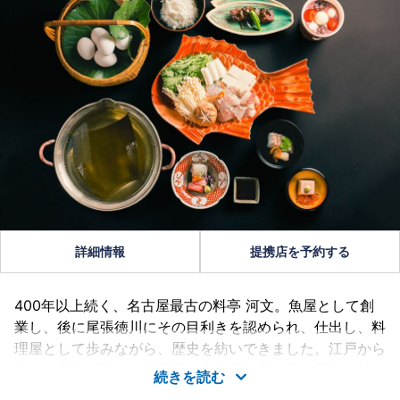
詳細情報
提携店を予約する
400年以上続く、名古屋最古の料亭 河文。魚屋として創
業し、後に尾張徳川にその目利きを認められ、仕出し、料
理屋として歩みながら、歴史を紡いできました。江戸から
続く、市内で唯一の料理屋。名古屋で最も長い歴史を持ち
続きを読む
ます。受け継がれる伝統を大切に、時代に合わせて挑戦し