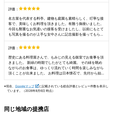
夕食会」が開催され私はお店の方でお誘いいただきました ド
レスコードの赤かゴールドを身につけて☆ メニューはこち
評価：
ら‍ ・八寸 岩水雲 鰻寿司 木の芽 甘鯛松笠焼トマトソース 酢
橘 胡麻豆富 いくら 土佐醤油 焼栗 ・御椀 鯛葛打ち 大黒占地
名古屋を代表する料亭。建物も庭園も素晴らしく、叮寧な接
紅葉人参 つるな柚 ・お造り 鯛 縞鯵 龍馬鰹 ・焼物 のどぐろ
客で、美味しくお料理を頂きました。有難う御座いました。
塩焼き はじかみ ・冷やし鉢 秋茄子 汲み上げ湯葉 茸あんか
今回も鄭重なお気遣いの接客を受けましたし、以前にもとて
け 生姜進肴 ・飛騨牛炙焼 旬菜 ピペラードソース ・御飯 ト
も写真を撮るのが上手な女中さんに記念撮影を撮ってもら
マトリゾット ストラッチャテッラ添え ・甘味 ナコッタとヨ
い、今でも感謝しています。
ーロッパ産トマト トマトのグラニテ （私はアレルギー対応
評価：
していただきました‍♀️） 欧州産、イタリア産のトマト缶を使
った和洋フュージョン料理 河文さんですから、言わずもがな
歴史にある料理屋さんで、もみじの見える個室でお食事を頂
上品なお味で とても美味しかったです♪ 実はイタリア産トマ
きました。 新緑の時期でしたがとても綺麗。 その緑を眺め
トは保存食品にとても適しているんです この日は100％欧州
ながらのお食事は、ゆっくり流れていく時間を楽しみながら
産トマト缶をはじめとするトマト保存食品の素晴らしさを知
頂くことが出来ました。 お料理は日本懐石で、先付から始ま
り、災害時の非常食としても最適と言うことを知りました✨
り、伊勢海老のお造り、ハモの炭焼き、近江牛のしゃぶしゃ
お土産に @redgoldjp のかわいいグッズの中にもちろん欧州
ぶと、とても満足できるコースでした(๑•̀ㅂ•́)و✧ お料理は都
産のトマト缶も入ってました こちらを早速お店のメニューに
現在、
Googleマップ
に記載されている総合評価とレビュー件数を表示し
度変わると思いますので、今度はぜひもみじが色付く季節に
使わせていただく予定です トマト自体、トマトメニューを今
ています。（2026年8月6日 時点）
お邪魔したいと思います😊
年も作りとても好評でした♪ 最後のトマトデザート美味しか
ったし、スイーツにもトマトは大活躍できますね 宮口さん、
今回は貴重な夕食会にかき氷屋としてお招きいただきありが
同じ地域の提携店
とうございました 400年の歴史がある料亭河文さん！ 名古