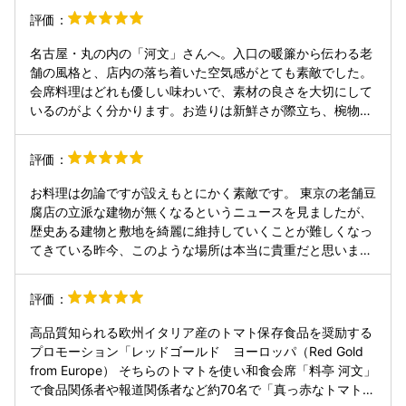
評価：
名古屋・丸の内の「河文」さんへ。入口の暖簾から伝わる老
舗の風格と、店内の落ち着いた空気感がとても素敵でした。
会席料理はどれも優しい味わいで、素材の良さを大切にして
いるのがよく分かります。お造りは新鮮さが際立ち、椀物は
澄んだお出汁が身体に沁みる感じ。蟹の一品やお肉料理も、
濃厚なのにくどさがなく上品で、最後の甘味まできれいにま
評価：
とまっていました。 スタッフの方々の接客も丁寧で、所作や
気配りが行き届いていて安心して食事ができました。雰囲
お料理は勿論ですが設えもとにかく素敵です。 東京の老舗豆
気・料理・サービスのバランスが良く、特別な日や会食にぴ
腐店の立派な建物が無くなるというニュースを見ましたが、
ったりだと思います。また機会があれば利用したいです。ご
歴史ある建物と敷地を綺麗に維持していくことが難しくなっ
ちそうさまでした。
てきている昨今、このような場所は本当に貴重だと思いま
す。 館内も写真スポットだらけ。他のお客さまが居ない隙を
伺って沢山撮っちゃいました。 今回はパーティーでお伺いし
評価：
たので次回は個人的に来てランチを選んでみたいと思いま
す。
高品質知られる欧州イタリア産のトマト保存食品を奨励する
プロモーション「レッドゴールド ヨーロッパ（Red Gold
from Europe） そちらのトマトを使い和食会席「料亭 河文」
で食品関係者や報道関係者など約70名で「真っ赤なトマトの