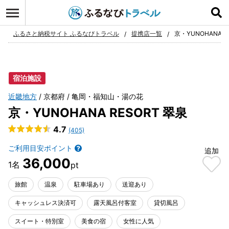
ログイン
お気に入り
ふるさと納税サイト ふるなびトラベル
提携店一覧
京・YUNOHANA R
宿泊施設
近畿地方
京都府
亀岡・福知山・湯の花
京・YUNOHANA RESORT 翠泉
4.7
(405)
ご利用目安ポイント
追加
36,000
旅館
温泉
駐車場あり
送迎あり
キャッシュレス決済可
露天風呂付客室
貸切風呂
スイート・特別室
美食の宿
女性に人気