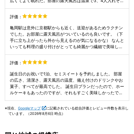
広くてよく眠れた。部屋の露天風呂は温泉で3、4人入れそう
ました。結果的に心身ともに疲れてしまい、落ち着いて休め
な広さなのがいい。シャワーブースからすぐに露天風呂、そ
る状況ではありませんでした。 山の近くの宿ということであ
してベランダへと続く動線なのでバスローブのまま外気欲が
評価：
る程度の覚悟はしていましたが、実際に発生すると特別な日
できて気持ちいい。オリオン座をすぐそこに見ながらのんび
の利用としては厳しいものがあります。 虫対策についても、
りと存分に楽しめた。食事はとても上品で美しく、品数も多
亀岡駅は意外に京都駅からも近く、送迎があるためラクチン
露天風呂に蓋を設置するなどの工夫があれば防げるのではと
い。どれもこれも手の込んだ逸品をお腹いっぱい堪能した。
でした。お部屋に露天風呂がついているのも良いです。（下
感じましたが、用意されていたのは簡易的な網のみで、利用
スタッフ皆さんのおもてなしの気持ちがとても心地よい。ア
手に立ち上がったら外から見えるのが気になるかな） なんと
者任せの印象を受けました。最低限の対策はされているもの
ーユルベーダは極楽極楽（笑）その一言。少なくとも年一回
いっても料理の盛り付けがとっても綺麗かつ繊細で美味しか
の、もう一歩踏み込んだ対応を期待したいところです。 大浴
は宿泊したい宿です。秋の友人との宿泊予約済み。年末年始
ったです。（写真は一部） ラウンジでハーゲンダッツが食べ
場についてはシンプルな造りで、混雑がない点は良かったも
の予約も頑張って取らなくては、と思います。とにかく素晴
放題、部屋備付のドリンクが無料など追加のサービスも良い
のの、温泉としての満足度はそこまで高くありませんでし
評価：
らしいお宿です。
です。
た。 一方で、食事は非常に素晴らしく、夕食・朝食ともに大
満足でした。料理長の方の対応も印象が良く、この宿の大き
誕生日のお祝いで1泊、セミスイートを予約しました。 部屋
な魅力だと感じました。 総合的に見ると、料理は間違いなく
の広さ、清潔さ、露天風呂の温度、備え付けのドリンクやお
おすすめできますが、虫に関する体験が大きく印象に残って
菓子、すべてが最高でした。 誕生日プランだったので、ホー
しまい、再訪は難しいと感じています。
ルケーキもあったのですが、それもすごく美味しかったで
す。 楽しみにしていた夕食も朝食もとても満足でした。 ス
タッフの方のサービスやおもてなしも良く、やっぱり日本の
現在、
Googleマップ
に記載されている総合評価とレビュー件数を表示し
旅館って最高だなと改めて感じました。 また必ず泊まりに来
ています。（2026年8月6日 時点）
たいです。ありがとうございました。