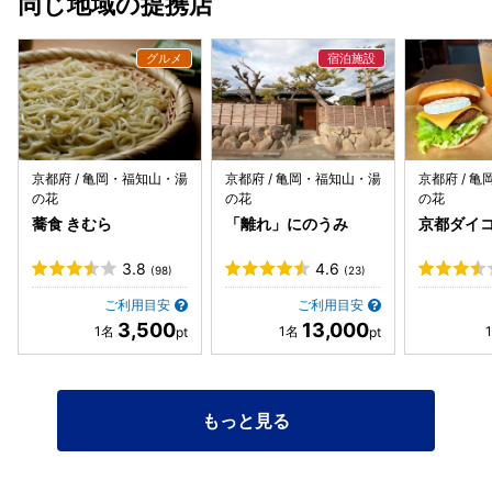
同じ地域の提携店
京都府 / 亀岡・福知山・湯
京都府 / 亀岡・福知山・湯
京都府 / 
の花
の花
の花
蕎食 きむら
「離れ」にのうみ
京都ダイ
3.8
4.6
(98)
(23)
ご利用目安
ご利用目安
3,500
13,000
もっと見る