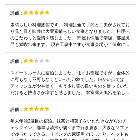
評価：
素晴らしい料理旅館です。 料理は全て手間と工夫がされてお
り見た目と味共に大変素晴らしい食事となりました。 料理へ
のこだわりと愛情を感じました。 部屋も快適で清潔、部屋風
呂も満喫出来ます。 現在工事中ですが食事会場が半個室にな
ってはいますが隣の声が全て聞こえてくるので改善される事
を期待します。旬の料理を味わいに再訪したいです。
評価：
スイートルームに宿泊しました。 まずお部屋ですが、全体的
に可もなく不可もなくといった印象でした。細かい点では、
ティッシュがやや硬く、もう少し質の良いものを使っていた
だけると快適さが増すと感じました。 客室露天風呂を楽しみ
にしていたのですが、入ろうとした際にカメムシが1匹浮か
んでおり、その時点で入る気になれず、結局内風呂のみの利
評価：
用となりました。これがかなり残念で、テンションが下がっ
てしまいました。 また、夜には部屋の中にもカメムシが入り
年末年始2度目の宿泊。抹茶と和菓子をいただきながらのチ
込み、1時間ほど格闘することになりました。同伴者が虫が
ェックイン。部屋は清掃が隅々まで行き届き、大きなソファ
苦手なため気づかれないよう一人で対応しましたが、駆除の
でゆったりできる。リビングの床暖房でほっこり。ベッドも
際に臭いを発してしまい、その消臭にもかなり時間がかかり