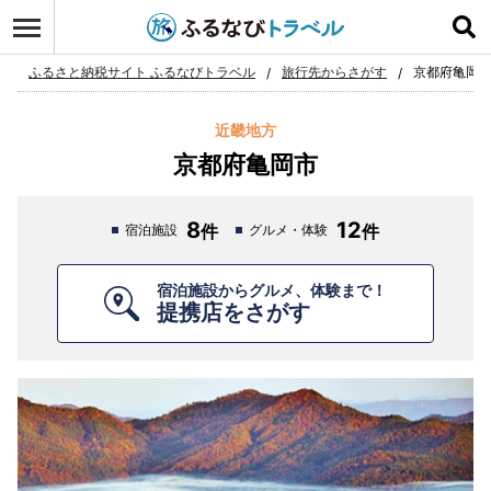
ログイン
お気に入り
ふるさと納税サイト ふるなびトラベル
旅行先からさがす
京都府亀岡
近畿地方
京都府亀岡市
8
12
宿泊施設
グルメ・体験
宿泊施設からグルメ、体験まで！
提携店をさがす