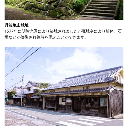
丹波亀山城址
1577年に明智光秀により築城されましたが廃城令により解体。石
垣などが修復され往時を偲ぶことができます。