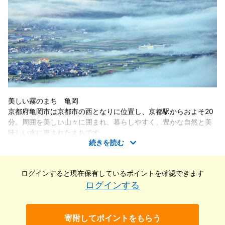
美しい霧のまち 亀岡
京都府亀岡市は京都市の西となりに位置し、京都駅からおよそ20
分。周囲を美しい山々に囲まれ、暮らしやすく、豊かな自然と美
味しい水に恵まれたまちです。
続きを読む
また、古くから城下町として栄え、戦国武将である足利尊氏や明
智光秀などのゆかりの地であり、日本の歴史が変わる発信点とな
ったまちでもあります。
ログインすると現在保有している
ポイントを確認できます
秋から春にかけては、亀岡盆地一帯に発生する「丹波霧」が、亀
ログインする
岡を象徴する風景として知られています。
寄附してポイントをもらう