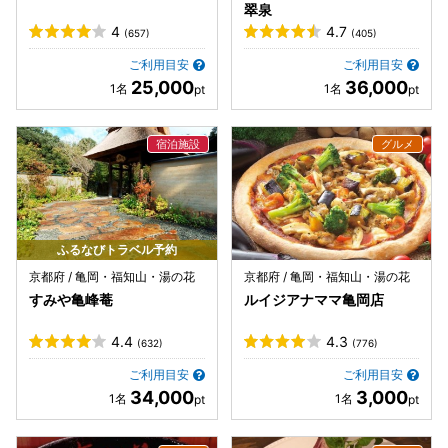
翠泉
4
4.7
(657)
(405)
ご利用目安
ご利用目安
25,000
36,000
ふるなびトラベル予約
京都府 / 亀岡・福知山・湯の花
京都府 / 亀岡・福知山・湯の花
すみや亀峰菴
ルイジアナママ亀岡店
4.4
4.3
(632)
(776)
ご利用目安
ご利用目安
34,000
3,000