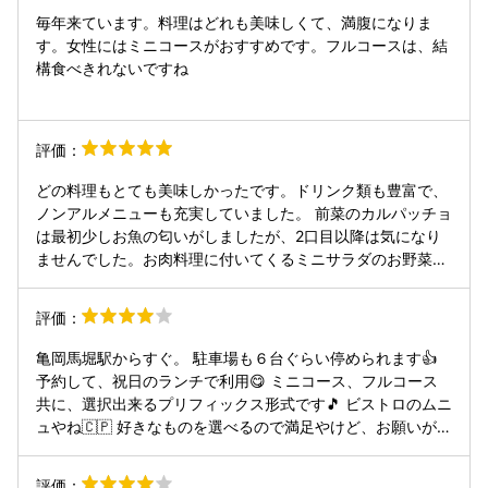
す。
毎年来ています。料理はどれも美味しくて、満腹になりま
す。女性にはミニコースがおすすめです。フルコースは、結
構食べきれないですね
評価：
どの料理もとても美味しかったです。ドリンク類も豊富で、
ノンアルメニューも充実していました。 前菜のカルパッチョ
は最初少しお魚の匂いがしましたが、2口目以降は気になり
ませんでした。お肉料理に付いてくるミニサラダのお野菜が
若干悪かったのが残念ポイント。お肉と同じお皿に盛り付け
てあるお野菜はきれいでした。 メイン料理がお魚、お肉とも
評価：
にボリュームかなりあるのでお腹いっぱいになります。 デザ
ートは1人ずつケーキが違っていてシェアしながら食べられ
亀岡馬堀駅からすぐ。 駐車場も６台ぐらい停められます👍
る楽しみがありました。 料理提供のタイミングも良かった
予約して、祝日のランチで利用😋 ミニコース、フルコース
し、ゆっくり美味しい料理を楽しむことが出来ました。
共に、選択出来るプリフィックス形式です🎵 ビストロのムニ
ュやね🇨🇵 好きなものを選べるので満足やけど、お願いが出
来るなら、もう少し魚貝のメニューを増やして欲しいね👏 悪
い口コミで、接客がアカンと書いてあったけど、今回は男女
評価：