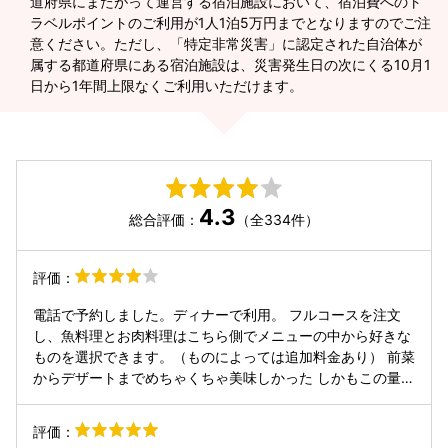
道府県にまたがって運営する宿泊施設において、宿泊費へのト
ラベルポイントのご利用が1人1泊5万円までとなりますのでご注
意ください。ただし、「特定非常災害」に認定された自治体が
属する都道府県にある宿泊施設は、災害発生日の次にくる10月1
日から1年間上限なくご利用いただけます。
4.3
総合評価：
（全334件）
評価：
電話で予約しました。ディナーで利用。 フルコースを注文
し、魚料理とお肉料理はこちら側でメニューの中から好きな
ものを選択できます。（ものによっては追加料金あり） 前菜
からデザートまでめちゃくちゃ美味しかった しかもこの量で
この値段？！と思うぐらいコスパ最高でした。お肉もお魚も
デカい！ デザートは2種類出てきて、違った味がふたりでシ
評価：
ェアしながら楽しめるのもとても良かったです。 また行きま