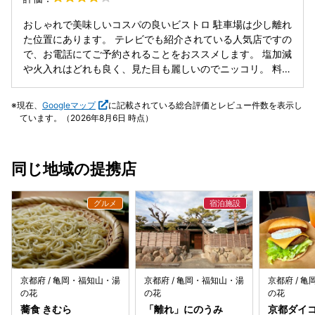
の若い方が、一生懸命に料理の説明もされてて、むしろ好感
が持てました。 もしかしたら、前にそういう機転の利かない
おしゃれで美味しいコスパの良いビストロ 駐車場は少し離れ
人が働いてるたのかもね! 予約を入れて行かれた方が良いか
た位置にあります。 テレビでも紹介されている人気店ですの
と思います😊
で、お電話にてご予約されることをおススメします。 塩加減
や火入れはどれも良く、見た目も麗しいのでニッコリ。 料理
の見た目で味をだいたい想像するのですが、良い意味で想像
を超えてくれて美味しくって大満足です。 ただ、エビの背ワ
現在、
Googleマップ
に記載されている総合評価とレビュー件数を表示し
タ処理が無かった為に良いお料理なだけにそこだけが残念で
ています。（2026年8月6日 時点）
した。 お料理はかなりボリューミーです。 自信のない方は
少なめでお願いした方がいいかもしれませんね。 この価格帯
でコスパ良すぎてお店が心配になります。 外観は懐古的な古
同じ地域の提携店
民家で過ごしやすい隠れ家風。 店内も清潔でデート等でも人
気、気取った感じがしないのでご家族連れの方も多々見かけ
ますが、皆さん活き活きされてますね。 接客はアルバイトの
方なのか学生くらい妙齢の女性はちょっと機嫌悪いのかな…
という印象、不手際も目立ったが許容範囲。 40代くらいの
女性店員さんはとてもしっかりとしていて細かい気配りが目
立ち、終始気持ちの良い接客でした。
京都府 / 亀岡・福知山・湯
京都府 / 亀岡・福知山・湯
京都府 / 
の花
の花
の花
蕎食 きむら
「離れ」にのうみ
京都ダイ