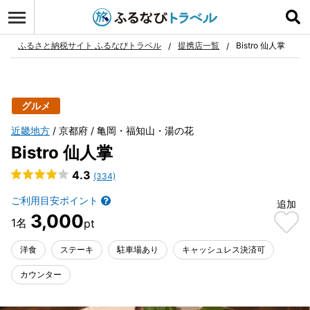
ログイン
お気に入り
ふるさと納税サイト ふるなびトラベル
提携店一覧
Bistro 仙人掌
グルメ
近畿地方
京都府
亀岡・福知山・湯の花
Bistro 仙人掌
4.3
(334)
ご利用目安ポイント
追加
3,000
洋食
ステーキ
駐車場あり
キャッシュレス決済可
カウンター