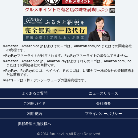
※Amazon、Amazon.co.jpおよびそのロゴは、Amazon.com,Inc.またはその関連会社
の商標です。
※PayPayマネーライトが付与されます。PayPayマネーライトの出金はできません。
※Amazon、Amazon.co.jp、Amazon Payおよびそれらのロゴは、Amazon.com, Inc.
またはその関連会社の商標です。
※PayPay、PayPayのロゴ、ペイペイ、Ｐのロゴは、LINEヤフー株式会社の登録商標ま
たは商標です。
※QRコードは（株）デンソーウェーブの登録商標です。
よくあるご質問
ニュースリリース
ご利用ガイド
会社概要
利用規約
プライバシーポリシー
掲載希望の施設様へ
©2014 furunavi.jp,All Right Reserved.