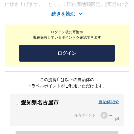
に炊き上げます。「とり」：国内産地鶏限定。調理法に合
わせてどの部位を使うかまで。「おとうふ」：国内産大豆
続きを読む
を使用し、伊豆の天然にがりで毎朝店舗でお造り致しま
す。「お酒」：食材の産地に合わせ、料理に馴染む地酒・
ログイン後に寄附や
焼酎をご用意。こだわりのワインリストなど、趣向に合わ
現在保有しているポイントを確認できます
せて各種取り揃えております。
ログイン
この提携店は以下の自治体の
トラベルポイントがご利用いただけます。
自治体紹介
愛知県名古屋市
-
保有ポイント