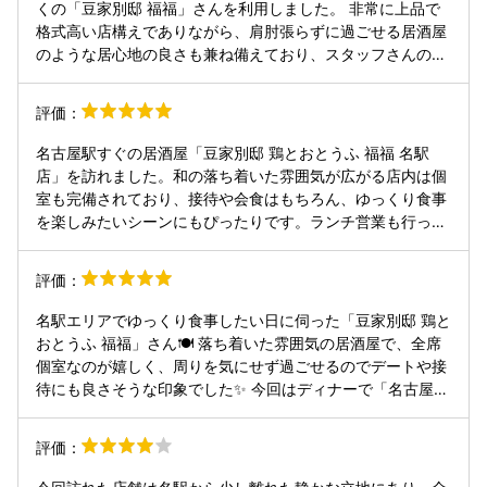
くの「豆家別邸 福福」さんを利用しました。 非常に上品で
格式高い店構えでありながら、肩肘張らずに過ごせる居酒屋
のような居心地の良さも兼ね備えており、スタッフさんの素
晴らしい接客も相まって先方にも大変喜んでいただけまし
た。 今回は「あいち鴨しゃぶしゃぶ会席【上】」をオーダ
評価：
ー。 先附の「とろとろ豆富」は、濃厚でなめらかなコクが唯
一無二の旨さで、先方も一口目から大絶賛。 温かく出来立て
名古屋駅すぐの居酒屋「豆家別邸 鶏とおとうふ 福福 名駅
の「自家製汲み上げどうふ」や、鮮度抜群で旨味が濃いお造
店」を訪れました。和の落ち着いた雰囲気が広がる店内は個
り盛合せ（まぐろ、サーモン、イカ）、お酒の肴にぴったり
室も完備されており、接待や会食はもちろん、ゆっくり食事
な梅水晶ともずく酢と、お肉の前からクオリティの高さに唸
を楽しみたいシーンにもぴったりです。ランチ営業も行って
らされます。 主役の「あいち鴨しゃぶしゃぶ」は、程よい脂
いるようなので、次回はそちらも試してみたいと思います。
身が口の中でとろける美しさ。野菜もたっぷり摂れて非常に
今回は、名古屋コーチンのしゃぶしゃぶコースに飲み放題を
評価：
ヘルシーです。最後は旨味が凝縮されたお出汁でいただく
付けて利用しました。最初に提供されるお通しは、豆腐はい
「きしめん」を堪能し、デザートの「豆乳プリン」のもちも
くらがのって美味しかったです。名物の「とろとろ豆富」
名駅エリアでゆっくり食事したい日に伺った「豆家別邸 鶏と
ち食感まで完璧な流れでした。 「堅苦しすぎず、料理はどれ
は、ねっとりとした食感と大豆の濃厚な旨みが印象的で、一
おとうふ 福福」さん🍽️ 落ち着いた雰囲気の居酒屋で、全席
も本物で素晴らしい」と先方に太鼓判を押していただき、こ
口目からしっかりと存在感があります。続く汲み上げ豆腐は
個室なのが嬉しく、周りを気にせず過ごせるのでデートや接
こを選んで大正解でした。ビジネスでもプライベートでも外
だし醤油でいただきましたが、シンプルな味付けだからこ
待にも良さそうな印象でした✨ 今回はディナーで「名古屋コ
さない、自信を持っておすすめできる名店です。
そ、大豆本来の甘みと香りが際立つ一品でした。 メインの名
ーチンしゃぶしゃぶ懐石」をいただきました。 まず最初に出
古屋コーチンしゃぶしゃぶは、コクのある鶏白湯味で、火を
てくるお豆腐がとても印象的で、大豆の味がしっかり濃く
評価：
通した鶏肉はほどよい弾力と旨みがあり、野菜と合わせても
て、普段食べるものとは違う“ちょっと特別感のある美味し
バランス良く楽しめました。途中でゆずこしょうを加える
さ”🥢 メインの名古屋コーチンのしゃぶしゃぶは、お肉が柔