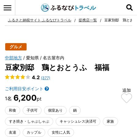
ログイン
お気に入り
ふるさと納税サイト ふるなびトラベル
提携店一覧
豆家別邸 鶏とお
グルメ
中部地方
愛知県
名古屋市内
豆家別邸 鶏とおとうふ 福福
4.2
(377)
ご利用目安ポイント
追加
6,200
和食
子供可
個室あり
鍋
すき焼き・しゃぶしゃぶ
キャッシュレス決済可
家族
友達
カップル
女性に人気