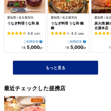
がです。 ・あいち鴨のしゃぶしゃぶ 見事なあいち鴨のお
肉。 脂と身のコントラストが美しい✨ スタッフさんが作り
方を丁寧に教えてくださいます。 山盛りのお野菜とお豆腐を
全部入れて、沸いたら鴨を入れてしゃぶしゃぶ。 あいち鴨は
愛知県 / 名古屋市内
愛知県 / 名古屋市内
愛知県 / 
噛んだ瞬間に旨みが口の中で溢れ出しだと思ったら脂の甘み
うなぎ料理うな和 泉
うなぎ料理 うな和 鶴
炭火焼 鰻
が追いかけてくる〜😍 焼きネギと食べると最強‼️ ・〆のきし
舞
古屋本店
めん 鴨の上質な脂が溶け出した鍋つゆ。 こんなの美味しく
4.6
4.3
(297)
(388)
ないわけがない‼️ 残った汁、持って帰りたいくらい美味し
い。 ・デザート豆乳プリン もっちりした舌触りに甘さ控え
ご利用目安
ご利用目安
5,000
5,000
めの黒蜜ときなこ。さっぱりした味なので、お腹いっぱいで
もペロリと完食です😋 美味しいあいち鴨を個室でまったり
楽しめた時間でした。 落ち着いた雰囲気なので、デートや会
食なんかにもバッチリ👌 今度は名古屋コーチンも食べてみた
もっと見る
いな🎶 ごちそうさまでした😍
最近チェックした提携店