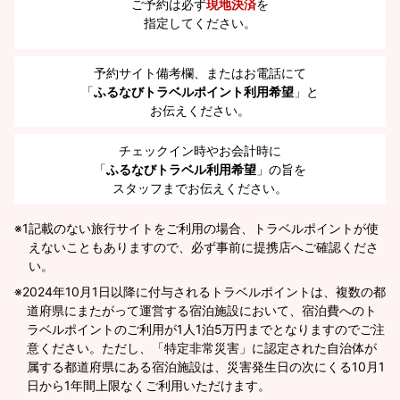
ご予約は必ず
現地決済
を
指定してください。
予約サイト備考欄、またはお電話にて
「
ふるなびトラベルポイント利用希望
」と
お伝えください。
チェックイン時やお会計時に
「
ふるなびトラベル利用希望
」の旨を
スタッフまでお伝えください。
※1
記載のない旅行サイトをご利用の場合、トラベルポイントが使
えないこともありますので、必ず事前に提携店へご確認くださ
い。
2024年10月1日以降に付与されるトラベルポイントは、複数の都
道府県にまたがって運営する宿泊施設において、宿泊費へのト
ラベルポイントのご利用が1人1泊5万円までとなりますのでご注
意ください。ただし、「特定非常災害」に認定された自治体が
属する都道府県にある宿泊施設は、災害発生日の次にくる10月1
日から1年間上限なくご利用いただけます。