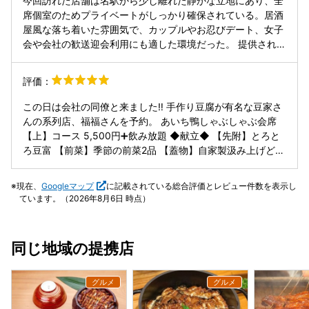
今回訪れた店舗は名駅から少し離れた静かな立地にあり、全
と、味にアクセントが生まれてまた違った美味しさが引き立
らかくて上品な味わい。鶏肉なので重たすぎず、罪悪感なく
席個室のためプライベートがしっかり確保されている。居酒
ちます。 締めのラーメンは、鶏の旨みが凝縮されたスープを
食べられるのも30代的には嬉しいポイント☺️ 野菜もたっぷ
屋風な落ち着いた雰囲気で、カップルやお忍びデート、女子
余すことなく味わえる満足度の高い一杯。デザートの豆乳プ
りとれて、全体的にバランスの良い内容でした。 飲み放題も
会や会社の歓送迎会利用にも適した環境だった。 提供された
リンは、なめらかな口当たりと優しい甘さで、コースの最後
種類が豊富で、お酒好きでもしっかり楽しめるラインナップ
料理は鶏肉のしゃぶしゃぶ懐石で、スープは2種類から選択
を心地よく締めてくれました。 落ち着いた空間でゆったり過
🍶 ゆったり過ごせる空間と相まって、満足度の高いディナー
可能。選んだ出汁はゆずの香りが爽やかで、全体の味わいを
ごせるため、ビジネス利用でも安心感があり、友人や家族と
評価：
に。 今回はディナー利用でしたが、ランチ営業もあるみたい
引き立てていました。 前菜としてきんぴらと豆腐が提供さ
の食事にもおすすめです。名古屋駅周辺で、個室で和食とお
なので、次はランチでも気軽に伺ってみたいと思います🌿 名
れ、特に豆腐はしっかりとした量があり満足感が高い。しゃ
酒をゆっくり楽しみたい方には、ぜひ訪れてほしい一軒で
この日は会社の同僚と来ました‼️ 手作り豆腐が有名な豆家さ
駅で落ち着いて食事ができる居酒屋を探している方におすす
ぶしゃぶの具材は野菜が豊富で、三つ葉、ネギ、えのき、も
す。
んの系列店、福福さんを予約。 あいち鴨しゃぶしゃぶ会席
めです
やし、マロニーなどが揃っていた。鶏肉は胸肉とモモ肉を圧
【上】コース 5,500円➕飲み放題 ◆献立◆ 【先附】とろと
着した珍しい肉でこの圧着肉は初めての食感で、コシがしっ
ろ豆富 【前菜】季節の前菜2品 【蓋物】自家製汲み上げどう
かりしており印象的だった。全体として、個室の落ち着いた
ふ 【向付】お造り盛合せ 【鍋】 あいち鴨しゃぶしゃぶ
空間と丁寧に仕上げられた料理が相まって、満足度の高い食
【〆の品】きしめん 【別腹】豆乳プリン まずはビールで乾
現在、
Googleマップ
に記載されている総合評価とレビュー件数を表示し
事体験となった。
杯🍻 日々頑張れるのも、この一杯のために‼️ 先ずは前菜3種
ています。（2026年8月6日 時点）
・とろとろ豆腐 もっちりとろりんなお豆腐。 この食感は衝
撃。 ・梅水晶 梅水晶大好き！ さっぱりコリコリ食感がたま
らない。 ・タコの煮物 大きめなぶつ切り、でも柔らかくて
同じ地域の提携店
中まで味が染みてます。 ・お作り マグロ、サーモン、イカ
の3種 マグロの程よいサシ食べても美味い！ 盛り付けも綺麗
✨ ・自家製汲み上げ豆富 お塩や出汁醤油かけるとすごく美
味しい。 大豆の香りとの相性抜群！ 滑らかな口溶けはさす