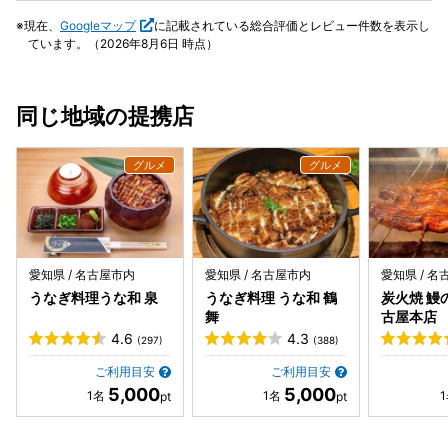
嬉しいですね♪
(すぐにわかる) ジャパニーズウイスキーを推してるのは事前
現在、
Googleマップ
に記載されている総合評価とレビュー件数を表示し
に知っていたけど日本酒もある！向かいの系列店の板バ酒バ
ています。（2026年8月6日 時点）
魚の店舗から日本酒用立てできるみたい！ 珍しい知多露茜
梅原酒と大銀しの醸し人九平次で乾杯！ お通しは ・うなぎ
の骨せんべい ・ほうれん草と水菜のサラダ の2種類があって
同じ地域の提携店
300円で食べ放題！ 凄い！ ※天つゆとゲランドの塩と壱岐の
柚子塩の3種類が用意 人参のかき揚げはお店の案内にかいて
あったのでまずオーダー 人参だけなのに…めっちゃ美味い！
天つゆと合いすぎる ホタテとからすみの磯部あげの天ぷらは
塩で！ホタテの甘みにからすみがいい 海苔で不思議な食感に
なってました 泡と玉ねぎの天ぷらは見た目がオシャレ！しか
も安い！めんつゆがものすごいあう！ そして個人的イチオシ
の "蟹魂(かにこん)" 蟹の身をぎゅうぎゅうに入ってカニ味噌
愛知県 / 名古屋市内
愛知県 / 名古屋市内
愛知県 / 
まで入ってもう蟹より蟹！ これで880円は安すぎない？ 次
うなぎ料理うな和 泉
うなぎ料理 うな和 鶴
炭火焼 鰻
回はこれ目当てに来たい そして天ぷら8種盛りは (ホタテ、
舞
古屋本店
ヤングコーン、鯵、きす、海老、茄子、かぼちゃ、さつまい
4.6
4.3
(297)
(388)
も) 全部美味しいのだけど 中でも海老！ よくある海老天です
よ…の顔してるけど 濃厚な味でびっくりする 素材がいいん
ご利用目安
ご利用目安
5,000
5,000
ですね 他の天ぷらも美味しいです 途中 ウイスキーの響をロ
ックで 贅沢に美味しい スイートポテト天ってのもあったの
で最後に食べました ほっくりした芋よりのスイートポテトで