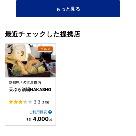
した 最後に豆乳チーズムースで〆て大満足すぎる！ 店員さ
もっと見る
んがよく見ててくれて オーダーもお皿を片付けもすごく適切
な時に来てくれるし 料理の説明もわかりやすかった 絶対に
行った方がいい カジュアルに天ぷらを楽しめる素敵なお店で
した！ 行ってみてね☆ 【食べたもの】 ︎︎︎︎︎︎☑︎ お通し￥300@2
最近チェックした提携店
(うなぎの骨せんべいorほうれん草と水菜のサラダ) ︎︎︎︎︎︎☑︎ 人参の
かき揚げ￥550 ︎︎︎︎︎︎☑︎ ホタテとからすみの磯部揚げ￥900 ︎︎︎︎︎︎☑︎ 泡
と玉ねぎの天ぷら￥380 ︎︎︎︎︎︎☑︎ 蟹魂￥880 ︎︎︎︎︎︎☑︎ 天ぷら8種盛り
￥1,850 (ホタテ、ヤングコーン、鯵、きす、海老、茄子、か
ぼちゃ、さつまいも) ︎︎︎︎︎︎☑︎ スイートポテト天￥250 ︎︎︎︎︎︎☑︎ 豆乳チー
ズムース￥650 【飲んだもの】 醸し人九平次￥950 国盛 知
多露茜 梅原酒(ソーダ割)￥650 響(ロック)￥1,100 オールフ
リー￥550 ※税込価格 ※お酒は20歳を過ぎてからスト ップ飲
愛知県 / 名古屋市内
酒運転 ※妊娠中や授乳期の飲酒はやめまし ょう ＿＿＿＿＿
天ぷら酒場NAKASHO
＿＿＿＿＿＿＿＿＿ 店名 ：天ぷら酒場NAKASHO 住所 ：〒
450-0002 愛知県名古屋市中村区名駅4-4-10 名古屋クロス
3.3
(145)
コートタワー地下１階 時間：11時00分～15時00分 17時00
分～23時00分 定休日：無し ＿＿＿＿＿＿＿＿＿＿＿＿＿＿
ご利用目安
＿
4,000