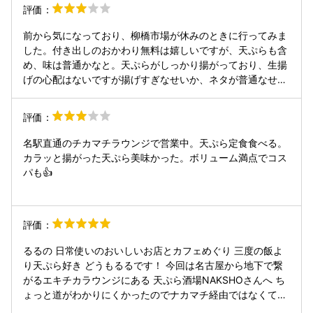
しいサービス👍 ◉人参のかき揚げ 550円 極細にんじ
評価：
んのかき揚げ☆ ふわっと揚げてあるので 軽〜くサクサクで
美味しい👍 ◉天ぷら8種盛り合わせ 1850円 具材は日によっ
前から気になっており、柳橋市場が休みのときに行ってみま
て変わります！ この日はこちらの8種類☆ ・エビ ・アジ ・
した。付き出しのおかわり無料は嬉しいですが、天ぷらも含
タコ ・キス ・ヤングコーン ・ナス ・カボチャ ・さつまい
め、味は普通かなと。天ぷらがしっかり揚がっており、生揚
も 天つゆもありますが 各テーブルには 『ゲランドの塩』と
げの心配はないですが揚げすぎなせいか、ネタが普通なせい
『壱岐のゆず塩』が あり、こちらの塩を付けて食べるのが好
なのか、あえてリピしなくてもいいかなと。全部揚がってか
き♡ サクッと揚げたての天ぷら☆ ネタが新鮮なので美味し
ら持ってくるパターンで、揚がったものから出してくれれば
評価：
い👍 ◉泡と玉ねぎの天ぷら 380円 玉ねぎの甘みとお出汁
いいのに、カウンターに座っている意味がなかったです。そ
の泡が 合わさって美味しい👍 ◉蟹魂（かにこん）
のせいか、私ひとりの時の注文でしたが割と時間もかかりま
名駅直通のチカマチラウンジで営業中。天ぷら定食食べる。
880円 サクッとした衣の中には カニ味噌＆カニのほぐし身
した。これなら混んでるときは、かなり出が悪いのだろうな
カラッと揚がった天ぷら美味かった。ボリューム満点でコス
がたっぷり♪ 蟹の旨みがギュッと凝縮していて とっても美味
と思ってしまいました。値段は安めだと思います。2件目と
パも👍️
しい👍 ◉ホタテとカラスミの磯辺揚げ 900円 レアなホタテ
かで多少腹には入っており、ゆっくり飲みたい方には、良い
と たっぷりカラスミの磯辺揚げ♪ これは贅沢✨✨ 何も付けず
かもしれません。天ぷらの衣が気持ち厚めなので腹はふくれ
にいただきました！ カラスミの塩味がちょうど良い☆ ◉スイ
ます。
ートポテト天ぷら 250円 こちらはスイーツ感覚♪ 揚げたて
評価：
だからサクッと 中には甘くなめらかなスイートポテト♡美味
しい👍 ◉豆乳チーズムース 650円 豆乳チーズが濃
るるの 日常使いのおいしいお店とカフェめぐり 三度の飯よ
厚！！ でも豆乳だからカロリー控えめ♪ 揚げ油には、風味が
り天ぷら好き どうもるるです！ 今回は名古屋から地下で繋
軽くヘルシーな 『太白ごま油』を使用されていて サクッと
がるエキチカラウンジにある 天ぷら酒場NAKSHOさんへ ち
軽〜い仕上がりに☆ 天ぷらと相性抜群の 国産の厳選ハイボ
ょっと道がわかりにくかったのでナカマチ経由ではなくて道
ールも豊富で お酒が進みます！ 飲み放題コースがあるのも
路を歩いて名古屋クロスゲートタワーから地下に降りました