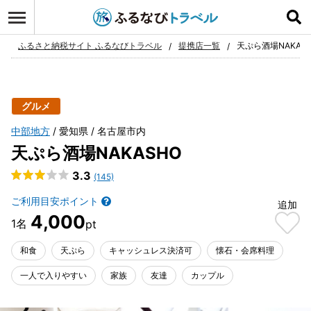
ログイン
お気に入り
ふるさと納税サイト ふるなびトラベル
提携店一覧
天ぷら酒場NAKAS
グルメ
中部地方
愛知県
名古屋市内
天ぷら酒場NAKASHO
3.3
(145)
ご利用目安ポイント
追加
4,000
和食
天ぷら
キャッシュレス決済可
懐石・会席料理
一人で入りやすい
家族
友達
カップル