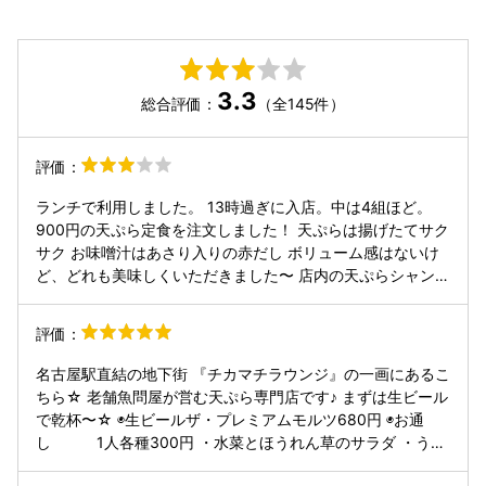
3.3
総合評価：
（全145件）
評価：
ランチで利用しました。 13時過ぎに入店。中は4組ほど。
900円の天ぷら定食を注文しました！ 天ぷらは揚げたてサク
サク お味噌汁はあさり入りの赤だし ボリューム感はないけ
ど、どれも美味しくいただきました〜 店内の天ぷらシャンデ
リアが素敵だった笑 夜は居酒屋みたいな感じで天ぷら一種か
ら頼める感じ
評価：
名古屋駅直結の地下街 『チカマチラウンジ』の一画にあるこ
ちら☆ 老舗魚問屋が営む天ぷら専門店です♪ まずは生ビール
で乾杯〜☆ ◉生ビールザ・プレミアムモルツ680円 ◉お通
し 1人各種300円 ・水菜とほうれん草のサラダ ・うな
ぎの骨せんべい こちらのお通しはなんと！ おかわり無料♪嬉