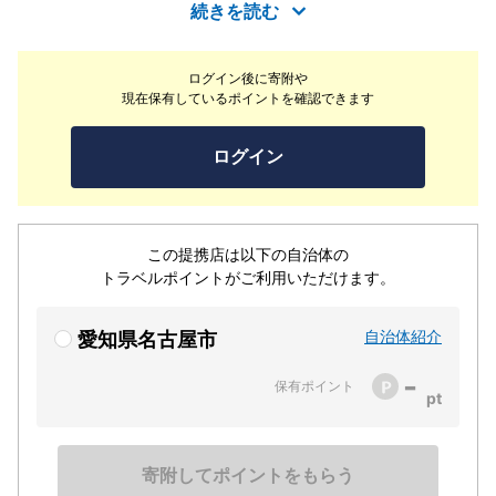
に生かし、さっぱりとした後味の天ぷらをお楽しみいただ
続きを読む
けます。名古屋駅直結の地下街チカマチラウンジにありな
がら、昔ながらの屋台のような情緒と活気がある雰囲気も
ログイン後に寄附や
魅力の一つです。
現在保有しているポイントを確認できます
ログイン
この提携店は以下の自治体の
トラベルポイントがご利用いただけます。
自治体紹介
愛知県名古屋市
-
保有ポイント
寄附してポイントをもらう