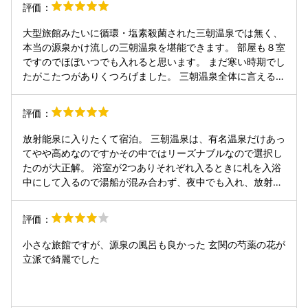
評価：
夫 建物自体は歴史を重ねているようですが、内装はリフォー
ムされていて綺麗です。 お料理について、ホームページでは
大型旅館みたいに循環・塩素殺菌された三朝温泉では無く、
「会席料理というより田舎料理のアレンジ」と謙遜されてい
本当の源泉かけ流しの三朝温泉を堪能できます。 部屋も８室
ますが、一流料亭に負けないくらいの凝ったものも出て来ま
ですのでほぼいつでも入れると思います。 まだ寒い時期でし
す。 しかも、焼き立て、揚げたてを出して下さるので猶更美
たがこたつがありくつろげました。 三朝温泉全体に言える事
味しいです。山菜の天ぷら最高でした。 数種類のお刺身盛り
ですが、唯一の酒・たばこの商店が廃業されたのでちょっと
合わせの中に「よこわ」（ちょうど今が旬です）があったの
した物が買えません。 タバコや好みの飲み物、酒のアテなど
評価：
も嬉しかった！ お酒も良心的なお値段で、厳選された品ぞろ
来る途中のセブンとローソンで買ってきて下さい、温泉街で
えの中から希望に応じてチョイスして下さいます。説明を聞
は何も調達できません。
放射能泉に入りたくて宿泊。 三朝温泉は、有名温泉だけあっ
くのも楽しい！ 私たちは「純米吟醸なかだれ」（800円）を
てやや高めなのですかその中ではリーズナブルなので選択し
いただきました。 夜や朝はテレビを消して、自然の音を楽し
たのが大正解。 浴室が2つありそれぞれ入るときに札を入浴
むことをお勧めします。 東向きの１階のお部屋でしたので、
中にして入るので湯船が混み合わず、夜中でも入れ、放射能
朝陽と共に鳥のさえずりで目覚めた朝の気持ちよかったこ
泉で長湯しないので浴室の回転が早い。 結果心ゆくまで放射
と！ すぐにお風呂に向かい、ゆっくりと静かに朝風呂を楽し
能泉を満喫できた。 安く抑えるために素泊りを選択したが、
むという贅沢。 最高のお宿でした。 （令和８年４月泊）
評価：
料理も美味しいらしいので次回は食事つきにしようと思う。
小さな旅館ですが、源泉の風呂も良かった 玄関の芍薬の花が
立派で綺麗でした