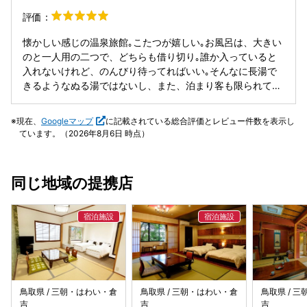
評価：
懐かしい感じの温泉旅館｡こたつが嬉しい｡お風呂は、大きい
のと一人用の二つで、どちらも借り切り｡誰か入っていると
入れないけれど、のんびり待ってればいい｡そんなに長湯で
きるようなぬる湯ではないし、また、泊まり客も限られてい
るので、不便さはない｡
現在、
Googleマップ
に記載されている総合評価とレビュー件数を表示し
ています。（2026年8月6日 時点）
同じ地域の提携店
鳥取県 / 三朝・はわい・倉
鳥取県 / 三朝・はわい・倉
鳥取県 / 
吉
吉
吉