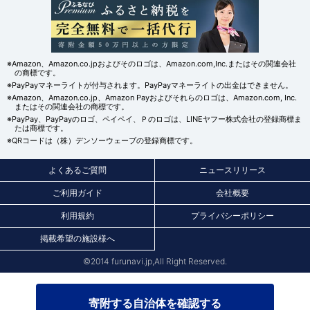
※Amazon、Amazon.co.jpおよびそのロゴは、Amazon.com,Inc.またはその関連会社
の商標です。
※PayPayマネーライトが付与されます。PayPayマネーライトの出金はできません。
※Amazon、Amazon.co.jp、Amazon Payおよびそれらのロゴは、Amazon.com, Inc.
またはその関連会社の商標です。
※PayPay、PayPayのロゴ、ペイペイ、Ｐのロゴは、LINEヤフー株式会社の登録商標ま
たは商標です。
※QRコードは（株）デンソーウェーブの登録商標です。
よくあるご質問
ニュースリリース
ご利用ガイド
会社概要
利用規約
プライバシーポリシー
掲載希望の施設様へ
©2014 furunavi.jp,All Right Reserved.
寄附する自治体を確認する