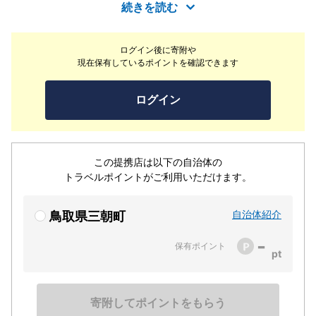
ただけますよう。三朝温泉本通りから徒歩5分。静かな環
続きを読む
境と一晩中利用可能な貸切温泉でゆったりとお過ごしくだ
さい。【温泉】世界屈指のラドン温泉で有名な三朝温泉
ログイン後に寄附や
は、弱酸性で肌あたりが優しいのが特徴です。塩化物泉で
現在保有しているポイントを確認できます
湯冷めしにくく、湯上りのポカポカが長続きします♪※貸
切制のため、時間帯によってはお待たせする場合もござい
ログイン
ます。あらかじめご了承ください。
この提携店は以下の自治体の
トラベルポイントがご利用いただけます。
自治体紹介
鳥取県三朝町
-
保有ポイント
寄附してポイントをもらう