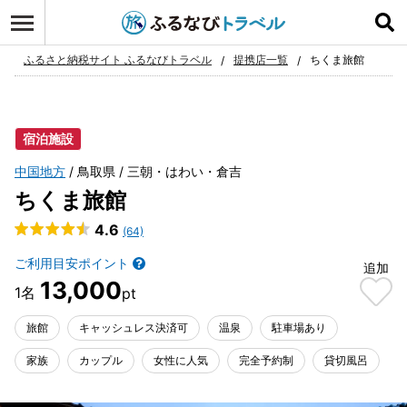
ログイン
お気に入り
ふるさと納税サイト ふるなびトラベル
提携店一覧
ちくま旅館
宿泊施設
中国地方
鳥取県
三朝・はわい・倉吉
ちくま旅館
4.6
(64)
ご利用目安ポイント
追加
13,000
旅館
キャッシュレス決済可
温泉
駐車場あり
家族
カップル
女性に人気
完全予約制
貸切風呂