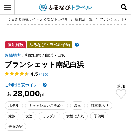
ログイン
お気に入り
ふるさと納税サイト ふるなびトラベル
提携店一覧
ブランシェット南
宿泊施設
ふるなびトラベル予約
近畿地方
和歌山県
白浜・田辺
ブランシェット南紀白浜
4.5
(450)
ご利用目安ポイント
追加
28,000
ホテル
キャッシュレス決済可
温泉
駐車場あり
家族
友達
カップル
女性に人気
子供可
美食の宿