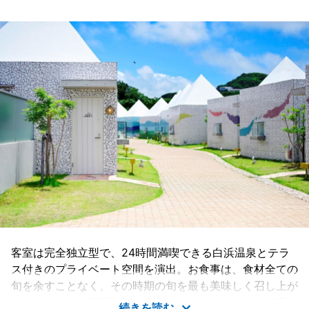
客室は完全独立型で、24時間満喫できる白浜温泉とテラ
ス付きのプライベート空間を演出。お食事は、食材全ての
旬を余すことなく、その時期の旬を最も美味しく召し上が
っていただける調理法と、先進性と独創性溢れるお料理を
続きを読む