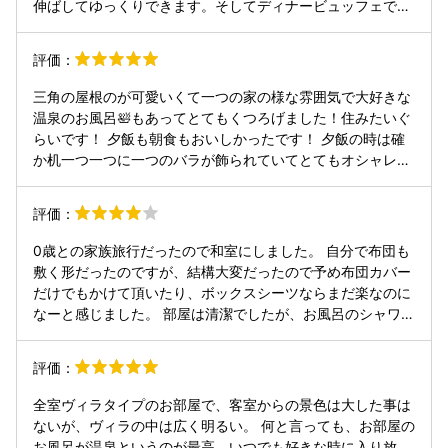
伸ばしてゆっくりできます。そしてディナービュッフェです
ト。 今までいろいろなホテルビュッフェに行きましたが、質
かそこら辺のホテルのビュッフェとは段違い。海鮮が美味し
の高さは過去一かも。 種類をあえて絞って、質にこだわって
すぎます。寿司も刺し身もたくさんいただきました。そして
評価：
いるビュッフェという感じ。 ステーキだけは食べ放題ではな
放題ではないですがステーキはまたうますぎ。極めつけはア
く、1人1回のみ。 着席時に渡されるチケットをシェフに渡し
ルコールも飲み放題なので少しいただきすぎました。朝食は
三角の屋根のが可愛いくて一つの家の様な雰囲気で大好きな
て注文するスタイルで、出来上がるとテーブルまで持ってき
ビール飲みながらまた海鮮丼。天国でした。海から離れて少
温泉のお風呂🛀もあってとてもくつろげました！住みたいぐ
てくれます。 この日は混み合っていたのか、提供まで約50
し南紀白浜らしさはないですが最高の宿泊となりました。あ
らいです！ 夕飯も朝食もおいしかったです！ 夕飯の時は確
分ほどかかりました。 早めに注文しておくのがおすすめ。
とスタッフの方々は礼儀正しくマナーが行き届いてました。
か机一つ一つに一つのバラが飾られていてとてもオシャレで
ボリュームもしっかりあり、柔らかいフィレ肉でとても美
少々お高いけどまた絶対泊まりたいです。
素敵でした！ おしゃな食べ物が多くてオマールエビ、牡蠣🦪
味。 スタッフの対応もとても丁寧で、話し方はまるでフレン
が美味しくて何回もたべました！また是非食べたいです！今
チレストランのスタッフのような上品さ。 最初から最後まで
評価：
まで食べた中で一番美味しかったです♪ 朝食は大好きなスク
気持ちよく滞在できました。 客室はすべて独立したヴィラタ
ランブルエッグがありとても美味しくてうれしかったですこ
イプ。 フロントから先は車の乗り入れができないため、お部
0歳との家族旅行だったので和室にしました。 自分で布団も
の度はありがとうございました！
屋までは徒歩で移動。 一番遠い部屋でも1〜2分ほどなので
敷く形だったのですが、結構大変だったので予め布団カバー
不便さは感じません。 客室のお風呂は温泉。 常に加温され
だけでもかけて頂いたり、ボックスシーツならまだ楽なのに
ているので、滞在中は好きなタイミングですぐ温泉に入れる
なーと感じました。 部屋は清潔でしたが、お風呂のシャワー
のがとても贅沢。 朝食ビュッフェもとても美味しく、自分で
の辺りのカビが気になりました。浴槽あたりにはカビのよう
海鮮丼を作ることも〇 朝から新鮮な海鮮を楽しめるのは、白
なものはなかったため、温泉成分ではなくカビだと思いま
評価：
浜ならではの贅沢！
す。 温度調節も自由に出来るのは0歳連れだったのでとても
助かりました。 食事も朝夕ともにとても美味しかったです。
全室ヴィラタイプのお部屋で、客室からの景色は大した事は
スタッフの対応もとても丁寧でした。 ただ大浴場なども無い
ないが、ヴィラの中は広く明るい。 何と言っても、お部屋の
ため、食事以外は部屋で過ごすかしか無いです。 ウェルカム
お風呂が温泉というのが最高。いつでも好きな時に入り放