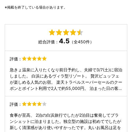
掲載を終了している場合があります。
4.5
総合評価：
（全450件）
評価：
急きょ温泉に入りたくなり前日予約し、夫婦で3/7(土)に宿泊
しました。 白浜にあるヴィラ型リゾート。 贅沢ビュッフェ
が楽しめる人気のお宿。 楽天トラベルスーパーセールのクー
ポンとポイント利用で2人で約55,000円。 泊まった日の客
層はカップルとファミリーが半々くらい。 小さなお子さん連
れもいたけど、席が少し離れていたからか騒がしい雰囲気は
評価：
なく、落ち着いてゆっくり食事を楽しめました。 夕食はビュ
ッフェ形式ですが、一般的なホテルビュッフェとはかなり違
食事が至高、 2泊の白浜旅行でしたが2泊目は奮発してブラ
います。 こちらの特徴は魚介に特化していること。 アワビ
ンシェットに泊まりました。独立型の施設は初めてでしたが
やオマール海老などの高級食材も食べ放題とかなり贅沢な内
新しく清潔感があり使いやすかったです。丸いお風呂は足を
容。 お酒も飲み放題なので、お酒好きな方にも嬉しいポイン