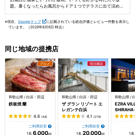
ドリンクのサービスや、夜鳴きそば的なもの、お菓子とかお
題。暑くなったらお風呂からドア１つでテラスに出て涼めま
土産が買える売店など、何かしら楽しめる事は欲しいなと感
す。プライバシーも確保されていて、早い話、部屋からお風
じました。 自販機のラインナップもしょぼかったの
呂・テラスまで裸で過ごせちゃうんじゃないかって感じで
現在、
Googleマップ
に記載されている総合評価とレビュー件数を表示し
で、、、。 部屋にある飲み物もドリップコーヒーと煎茶、い
す。 また、食事がめちゃくちゃ美味しかったです。また機会
ています。（2026年8月6日 時点）
ろはすの水だけだったので、値段の割にはしょぼいなーと感
があったら泊まりたいです。
じました。
同じ地域の提携店
和歌山県 / 白浜・田辺
和歌山県 / 白浜・田辺
和歌山県 /
鉄板焼 蘭
ザ グラン リゾート エ
EZRA VI
レガンテ白浜
SHIRAHA
4.6
4.1
(44)
(276)
ご利用目安
ご利用目安
6,000
20,000