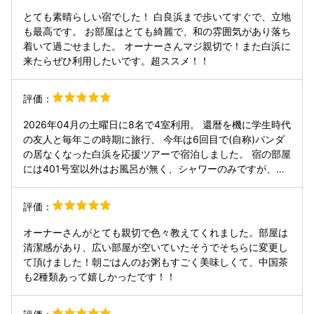
設備ともに、細部にわたってセンスの光るオモテナシの心が
とても素晴らしい宿でした！ 白良浜まで歩いてすぐで、立地
いっぱいで、また利用したいです。 近くにスーパーもありま
も最高です。 お部屋はとても綺麗で、和の雰囲気があり落ち
す、白良浜まですぐ、バス停まですぐ、部屋には近隣を楽し
着いて過ごせました。 オーナーさんマジ親切で！また白浜に
むための冊子をたくさん用意してくれてます。 朝食は1000
来たらぜひ利用したいです。超ススメ！！
円で、子供にはウィンナやナゲット用意してくれました。メ
インはおかゆで、飲茶?ついてました。クロワッサンも食べ
評価：
れます。オレンジ、リンゴジュース、健康茶、美容茶なども
用意してくれています。 玄関入ってすぐには大きなソファが
2026年04月の土曜日に8名で4室利用。 還暦を機に学生時代
あり、子供が遊べるようにおもちゃや知恵の輪のようなもの
の友人と毎年この時期に旅行、 今年は6回目で(自称)パンダ
を置いてくれていたので、フロントの方とおしゃべりしなが
の居なくなった白浜を応援ツアーで宿泊しました。 宿の部屋
ら遊びました。ピーナッツも。 とても落ち着い雰囲気のなか
には401号室以外はお風呂が無く、シャワーのみですが、フ
でゆったりと過ごすことができましたよ。おすすめです。
ロントで🚶5分のところにある♨️白良湯の🈹チケット(420円
（寝間着、ドライヤー、歯ブラシ、くし、綿棒、シャワーキ
→300円)を購入、シャンプー、ボディソープを借りて温泉を
ャップ、バスタオル、フェイスタオルついてます）
評価：
満喫。 夕食は近所の旬菜台所 ともで新鮮なお刺身、ウツボ
のたたき、唐揚げ、鯨のたたき、ご当地の🍶地酒など、ここ
オーナーさんがとても親切で色々教えてくれました。部屋は
でしか食べられないものを堪能し、その後、部屋へ帰って遅
清潔感があり、広い部屋が空いていたそうでそちらに変更し
くまで👨🏻‍🦳👵達は昔話。 朝は二日酔い気味でしたが女将さ
て頂けました！朝ごはんのお粥もすごく美味しくて、中国茶
ん特製の中華がゆでスッキリ😀し、⛩️熊野三山詣にいざ出
も2種類あって嬉しかったです！！
発。 宿は夕食、お風呂無しですが、白浜銀座商店街にあり、
近隣に飲食店多数で問題無し。 また、女将さん特製の中華が