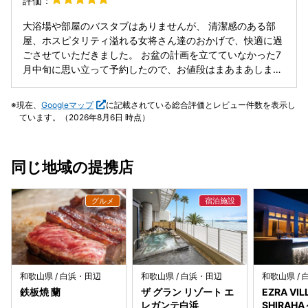
評価：
ゆと薬膳茶は飲んだ翌朝には最高でした。
大浴場や部屋のバスタブはありませんが、 清潔感のある部
屋、ホスピタリティ溢れる女将さん達のおかげで、快適に過
ごさせていただきました。 お盆の計画を立てていなかった7
月中旬に思い立って予約したので、お値段はまあまあしまし
たが、それでも周辺のホテルよりリーズナブルで、何より客
室も外のシャワーも、清潔感が担保されています。 本当にコ
現在、
Googleマップ
に記載されている総合評価とレビュー件数を表示し
スパ良かったと思えるお宿です。
ています。（2026年8月6日 時点）
同じ地域の提携店
和歌山県 / 白浜・田辺
和歌山県 / 白浜・田辺
和歌山県 /
鉄板焼 蘭
ザ グラン リゾート エ
EZRA VI
レガンテ白浜
SHIRAHA