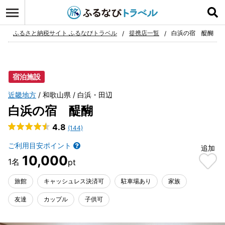
ログイン
お気に入り
ふるさと納税サイト ふるなびトラベル
提携店一覧
白浜の宿 醍醐
宿泊施設
近畿地方
和歌山県
白浜・田辺
白浜の宿 醍醐
4.8
(144)
ご利用目安ポイント
追加
10,000
旅館
キャッシュレス決済可
駐車場あり
家族
友達
カップル
子供可