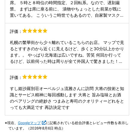
の間くらいとの事です。 口に広がる濃厚な味わいと滑らかな
席。 ５時と８時位の時間指定、２回転系。なので、遅刻厳
ない寿司体験ができました。また必ず伺いたいと思います。
舌触りで笑ってしまいます。そして再度とろたく。 次は雲丹
禁。 まずは席に座る前に、 漬物やちょっとした前菜が既に
が乗ってきますw 口で広がる風味が、、、、。 最後に5粒ほ
置いてある。 こういうご時世でもあるので、自家製マスク入
ど口の残るように炊き上げられたシャリも絶妙です。 ここで
れ。 自家製みたい、こういう手間暇かけてます。 まずは、
しか味わえないオリジナリティーなものが満載のコースで
蛍烏賊・岩モズク・長芋・イクラでさっぱりと。 続いていき
評価：
す。 派手な食材を使う流行りの店ではなくしっかりとした食
なりの、 『トロタク長芋』、旨いに決まってる、海苔もうま
材の旨みを引き出す技法など素敵すぎます。 温風をあてて火
いね。 イカの短冊、量が凄い、 味がもうちょい塩味がある
札幌の繁華街から少々離れているこちらのお店。 マップで見
を入れる技法も素晴らしすぎました。 語り出したらキリがな
と好みだが、短冊の食感が口に広がる。 『イクラ飯』いい店
るとすすきのから近くに見えるけど、歩くと30分以上かかり
いです。。 ここはまたきたいお店です！！
の定番ではあるが、量が凄い、奮発ｗうまし。 『中トロ漬
ます。。 やっぱり北海道は広いですね。苦笑 何回か行って
け』見た目は良さそうではないが、脂が丁度良くウマシでし
るけど、以前伺った時は周りが全て外国人で驚きました！
た。 トロタクリターンず。 『トロタク＆ウニ巻き』旨いに
(◎_◎;) しかも、さすが一流店で女将さんが英語で対応され
決まってる。 ウニは無添加。 なんか最近、赤潮でウニもシ
ていました。 ある日の内容です。 ・たらこ、菜花の辛子味
評価：
ャケ全滅して、やばいらしい。 これから影響が出てくると大
噌かけ ・ひらめの蕪蒸し！ ・長芋トロたく巻き ・赤身漬け
将が不安を口にしていた。 そして、珍味の１２寸。 鯨やエ
・中トロ、ウニ、たくあん巻き、ウニも特注 ・酒のつまみ盛
すし姫沙羅別荘オーベルジュ流雅さんに訪問 大将の技術と知
ビに銀杏、白子、あん肝などなど。 ホッキ握り、旨かったな
り合わせ あん肝、牡蠣、あぶらぼうず、子持ち昆布、雲子、
識とサービス精神に毎回感動します 大将と 旨み塩味とお酒
～。食感よし、スダチの塩梅よしで。 名物きました。 『ボ
ヒズ、巻貝うま煮、鰤レモンに、 ・松川カレイえんがわ昆布
のペアリングの絶妙さ つまみと寿司のクオリティーどれをと
タンエビ・卵のせグルグル巻き』知らんけど、そんな感じ
の笹巻きすみ炙り、うまい ・桜ます握り！！絶品 ・ホッキ
っても大満足です 再訪決定です
(笑) この作り方・見せ方は意匠登録してると。甘味あってう
貝！ ・目抜け ・筋子 ・ボタンエビ！ ・しめ鯖！！ ・ウニ
ま～い にしんも素晴らしい、きれい、うまい、キレがある
・青さの味噌汁 ・太巻きの海苔巻き これプラス日本酒5〜7
握りは色々特色あるし、鮮度も味も良し、 逆につまみ１２品
現在、
Googleマップ
に記載されている総合評価とレビュー件数を表示し
杯、ハイボールで33000円と値段は高いけど本当に価格以上
がキレイだが、そこまでか。 ドリンクメニューに金額入って
ています。（2026年8月6日 時点）
の価値がある時間が過ごせました。 札幌でお寿司食べるな