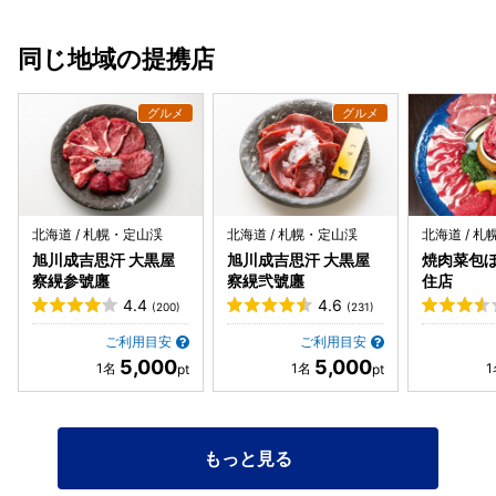
ないが、 最後会計時に分かったが、寿司屋としてはめちゃく
ら、予約も比較的取りやすいのも含めておすすめです！！
ちゃ安い。 都合ハイボールや焼酎5杯のんだが、1人3000円
程度のプラス。 ご馳走様でした～(*´з`)
同じ地域の提携店
北海道 / 札幌・定山渓
北海道 / 札幌・定山渓
北海道 / 
旭川成吉思汗 大黒屋
旭川成吉思汗 大黒屋
焼肉菜包ぼ
察縨参號廛
察縨弐號廛
住店
4.4
4.6
(200)
(231)
ご利用目安
ご利用目安
5,000
5,000
もっと見る