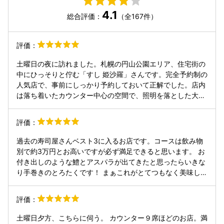
4.1
総合評価：
（全167件）
評価：
土曜日の夜に訪れました。札幌の円山公園エリア、住宅街の
中にひっそりと佇む「すし 姫沙羅」さんです。完全予約制の
人気店で、事前にしっかり予約しておいて正解でした。店内
は落ち着いたカウンター中心の空間で、照明を落とした大人
の雰囲気。8席ほどのこぢんまりとした造りが、かえって特
別感を高めてくれます。 大将が保存方法から一切れの扱い方
評価：
まで徹底的にこだわった、北海道産の新鮮な魚介を堪能でき
ました。王道のネタを中心に、赤酢のシャリとの相性が抜群
過去の寿司屋さんベスト3に入るお店です。コースは飲み物
で、一貫一貫が本当に美味しく、過去最高レベルの寿司だと
別で約3万円とお高いですが必ず満足できると思います。 お
思いました。特にネタの旨味がしっかりと引き出されてい
付き出しのような鱧とアスパラが出てきたと思ったらいきな
て、口の中でとろけるような味わいが印象的です。お酒との
り手巻きのとろたくです！ まぁこれがとてつもなく美味し
ペアリングも楽しめ、つまみも丁寧に仕上げられていて、満
い！炙られた海苔の香りとパリパリの食感がたまらないで
足度が非常に高かったです。 ミシュラン二つ星を獲得した実
す。 もずくはウニが添えられておりしっかりまぜていただき
評価：
力店だけあって、クオリティの高さに驚きました。土日の夜
ます。これも絶品！ そして一つ目の雲丹。 ここ専用に無添
は特に予約が取りにくいので、ぜひ早めに計画を立てて訪れ
加で作られているとの事です。 続いて小トロ。中トロと赤み
土曜日夕方、こちらに伺う。 カウンター９席ほどのお店。満
ることをおすすめします。特別な夜にぴったりの、忘れられ