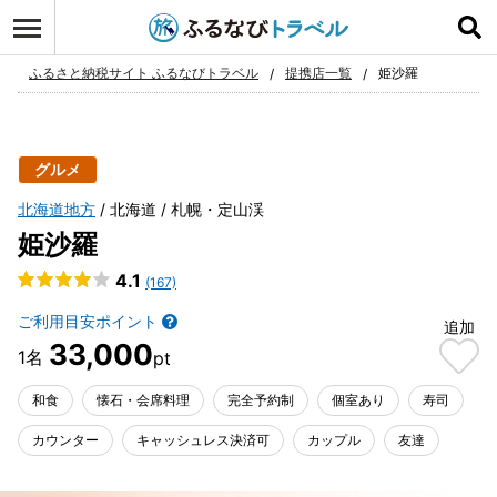
ログイン
お気に入り
ふるさと納税サイト ふるなびトラベル
提携店一覧
姫沙羅
グルメ
北海道地方
北海道
札幌・定山渓
姫沙羅
4.1
(167)
ご利用目安ポイント
追加
33,000
和食
懐石・会席料理
完全予約制
個室あり
寿司
カウンター
キャッシュレス決済可
カップル
友達