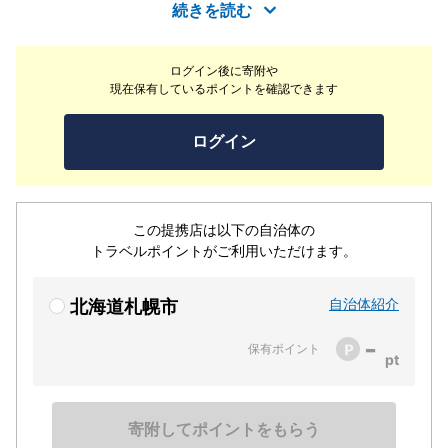
シャリと組み合わせ、口に含んだ時の抜ける香り、そして
続きを読む
日本酒とのバランス。日本が世界に誇る食文化の中心であ
る寿司を、大人の皆さまと愉しむ。伝統を継承し、寿司屋
ログイン後に寄附や
としてしっかりとした根をはり、そして多くの花を咲か
現在保有しているポイントを確認できます
せ、お客様に喜んでいただきたい。旨みを追求すればする
ほど、ますます美味しくなる寿司。北海道食材を唯一無二
ログイン
の江戸前技法で、日本酒とともに愉しみ、日本食文化をご
体験頂ければと思います。どうぞごゆるりと宜しくお願い
いたします。
この提携店は以下の自治体の
トラベルポイントがご利用いただけます。
自治体紹介
北海道札幌市
-
保有ポイント
寄附してポイントをもらう