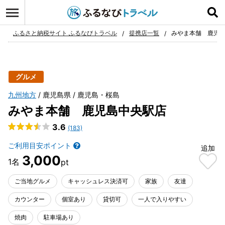
ログイン
お気に入り
ふるさと納税サイト ふるなびトラベル
提携店一覧
みやま本舗 鹿児
グルメ
九州地方
鹿児島県
鹿児島・桜島
みやま本舗 鹿児島中央駅店
3.6
(183)
ご利用目安ポイント
追加
3,000
ご当地グルメ
キャッシュレス決済可
家族
友達
カウンター
個室あり
貸切可
一人で入りやすい
焼肉
駐車場あり