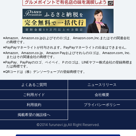
※Amazon、Amazon.co.jpおよびそのロゴは、Amazon.com,Inc.またはその関連会社
の商標です。
※PayPayマネーライトが付与されます。PayPayマネーライトの出金はできません。
※Amazon、Amazon.co.jp、Amazon Payおよびそれらのロゴは、Amazon.com, Inc.
またはその関連会社の商標です。
※PayPay、PayPayのロゴ、ペイペイ、Ｐのロゴは、LINEヤフー株式会社の登録商標ま
たは商標です。
※QRコードは（株）デンソーウェーブの登録商標です。
よくあるご質問
ニュースリリース
ご利用ガイド
会社概要
利用規約
プライバシーポリシー
掲載希望の施設様へ
©2014 furunavi.jp,All Right Reserved.