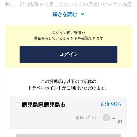
刺し、福山黒酢を使用したおいどんの唐揚げやチキン南蛮
などございます。種類豊富な焼酎もご一緒にお楽しみ下さ
続きを読む
い。JR鹿児島中央駅内にあり、立地的にもご利用しやす
くなっております。
ログイン後に寄附や
現在保有しているポイントを確認できます
ログイン
この提携店は以下の自治体の
トラベルポイントがご利用いただけます。
自治体紹介
鹿児島県鹿児島市
-
保有ポイント