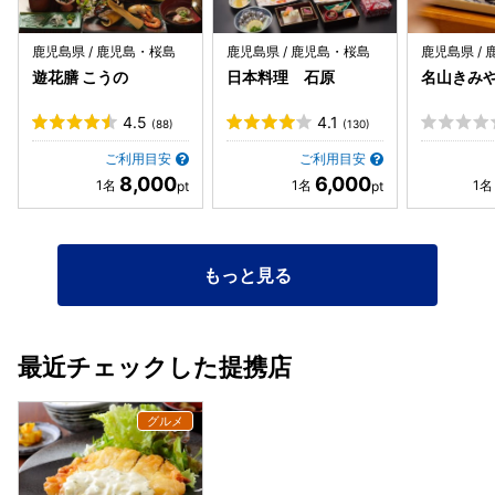
鹿児島県 / 鹿児島・桜島
鹿児島県 / 鹿児島・桜島
鹿児島県 /
遊花膳 こうの
日本料理 石原
名山きみ
4.5
4.1
(88)
(130)
ご利用目安
ご利用目安
8,000
6,000
もっと見る
最近チェックした提携店