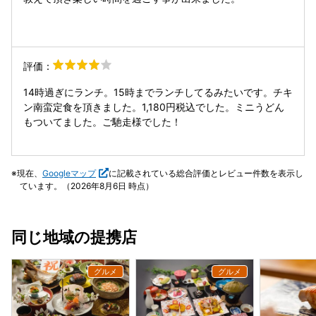
た。 追加でキャベツをお願いしましたが、キャベツも少し焼
くだけで甘さが増して、とても美味しい。 鹿児島に住んでた
ら、毎月食べに来るやろなと思える美味さでした。 鹿児島駅
はいつも素通りでしたが、これからは目的地の一つとなりそ
評価：
うです。 ご馳走さまでした。
14時過ぎにランチ。15時までランチしてるみたいです。チキ
ン南蛮定食を頂きました。1,180円税込でした。ミニうどん
もついてました。ご馳走様でした！
現在、
Googleマップ
に記載されている総合評価とレビュー件数を表示し
ています。（2026年8月6日 時点）
同じ地域の提携店