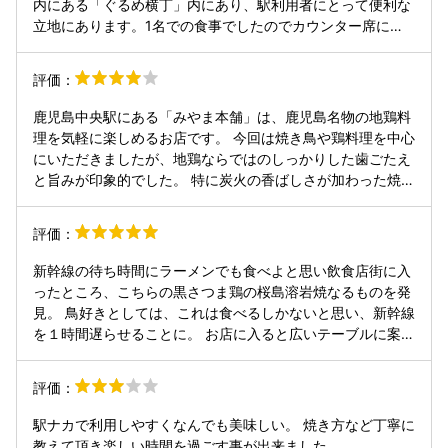
内にある「ぐるめ横丁」内にあり、駅利用者にとって便利な
立地にあります。1名での食事でしたのでカウンター席にて
食事。カウンター席があれば気軽に入店しやすいのが良いで
す。 今回はみやま厳選鶏 溶岩焼き5種盛りと、鶏のたたき2
評価：
色盛り、焼酎の黒白波のお湯割りをいただきました。 溶岩焼
き5種盛りは、桜島の溶岩で作られた特製のプレートを使っ
鹿児島中央駅にある「みやま本舗」は、鹿児島名物の地鶏料
て自分で地鶏を焼く形式でした。どの部位も弾力とコリコリ
理を気軽に楽しめるお店です。 今回は焼き鳥や鶏料理を中心
感があって噛み応え十分。噛んでいるうちに旨味がでてきま
にいただきましたが、地鶏ならではのしっかりした歯ごたえ
す。 鶏のたたき2色盛りは、正直2種の違いはよく分からな
と旨みが印象的でした。 特に炭火の香ばしさが加わった焼き
かったですが、どちらもとても美味しいかったです。私は、
は、お酒との相性も良く、鹿児島らしさを感じられます。駅
この特製タレが美味しいなーと思いながら食べていました。
直結という立地の良さもあり、観光や出張の合間に立ち寄り
評価：
それと、芋焼酎にもよく合いますね。 関東住まいなので、な
やすいのが魅力。 店内は落ち着いた雰囲気で、観光客から地
かなか鹿児島に行ける機会は少ないですが、再訪した際には
元の方まで幅広く利用されている印象でした。 鹿児島の鶏料
新幹線の待ち時間にラーメンでも食べよと思い飲食店街に入
立ち寄りたいお店です。
理を手軽に味わいたい方には便利で安心感のある一軒です。
ったところ、こちらの黒さつま鶏の桜島溶岩焼なるものを発
見。 鳥好きとしては、これは食べるしかないと思い、新幹線
を１時間遅らせることに。 お店に入ると広いテーブルに案内
され、そこにはすでに溶岩焼きのプレートが！ これは無茶苦
茶人気なんちゃうん！？と思い、溶岩焼きと鳥刺しのタタキ
評価：
2種盛りを注文。 溶岩焼きは見た目の通り、溶岩で使ったの
か不明ですが石のプレートの上で焼く感じなので、肉が焦げ
駅ナカで利用しやすくなんでも美味しい。 焼き方など丁寧に
ないので、焼きすぎることもなく常に美味しくいただけまし
教えて頂き楽しい時間を過ごす事が出来ました。