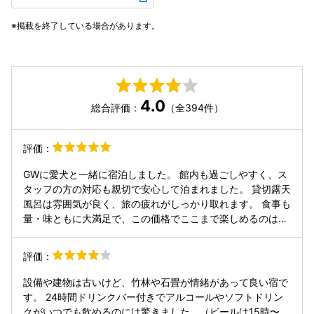
掲載を終了している場合があります。
4.0
総合評価：
（全394件）
評価：
GWに愛犬と一緒に宿泊しました。 館内も過ごしやすく、ス
タッフの方の対応も親切で安心して泊まれました。 貸切露天
風呂は雰囲気が良く、旅の疲れがしっかり取れます。 食事も
量・味ともに大満足で、この価格でここまで楽しめるのはか
なり魅力的だと思います。 周辺も自然が多く散歩にも最適で
した。 箱根でワンちゃんと泊まれる宿を探している方にはお
評価：
すすめです。
設備や建物は古いけど、竹林や石畳が情緒があって良い宿で
す。 24時間ドリンクバー付きでアルコールやソフトドリン
クがいつでも飲めるのには驚きました。（ビールは15時〜