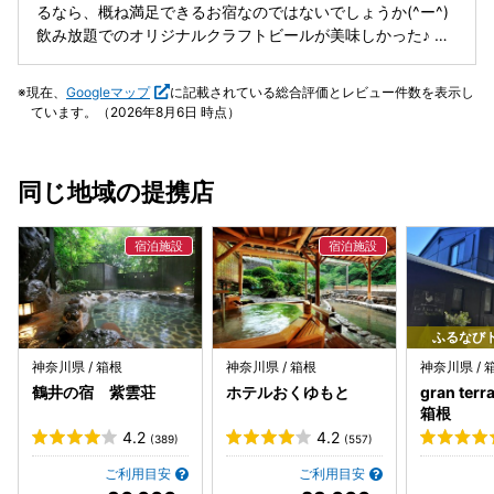
るなら、概ね満足できるお宿なのではないでしょうか(^ー^)
飲み放題でのオリジナルクラフトビールが美味しかった♪ す
き焼きのお肉も美味しく頂きました♪ 店員さんの対応も感じ
が良かった♪ フリードリンクもあるし(ビールは20時まで)大
現在、
Googleマップ
に記載されている総合評価とレビュー件数を表示し
浴場は広くはないけれど、夜1時まで入れるのは良かっ
ています。（2026年8月6日 時点）
た！！ 野趣あふれる貸し切り風呂も、30分単位で何度でも
入れるので、何回も温泉に入りたい人には最適♪ 愛犬を食事
処まで一緒に連れて行けるし、小さいドッグラン、貸し出し
同じ地域の提携店
オモチャなどもありました。 ただ、先の意見にもあるよう
に、ペット料金が1頭あたり3千円程かかるわりには、ペット
アメニティの内容は、少々物足りないかもしれません(^^; 気
張らず、気軽にペットと箱根旅行を楽しみたい人向けのお宿
だと思いました♪
ふるなび
神奈川県 / 箱根
神奈川県 / 箱根
神奈川県 / 
鶴井の宿 紫雲荘
ホテルおくゆもと
gran terr
箱根
4.2
4.2
(389)
(557)
ご利用目安
ご利用目安