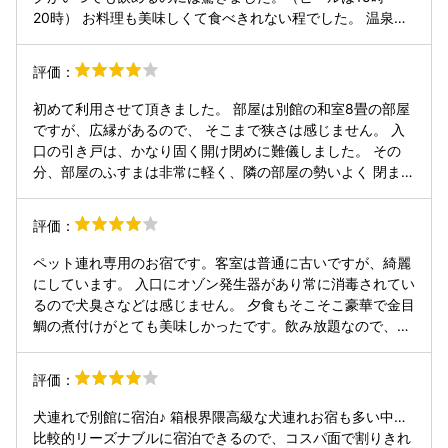
20時） お料理も美味しくて食べきれない程でした。 温泉の
泉質も良くて温まります。 また行きます。 ただ屋内ドッグ
ランはなく、屋外ドッグランは狭いです。 入口の足拭きタオ
評価：
ルは乾きがちなので、霧吹きを添えておくと良いと思いま
す。
初めて利用させて頂きました。 部屋は別館の和室8畳の部屋
ですが、広縁があるので、 そこまで狭さは感じません。 入
口の引き戸は、かなり固く開け閉めに難儀しました。 その
分、部屋のふすまは非常に軽く、隣の部屋の勢いよく 閉まる
音まで伝わってきますｗ お料理は、50代半ばの私でもかな
りのボリューミーに感じましたし、とても美味しかったで
評価：
す。 部屋の設備として、わんこ用のトイレトレーは準備有り
ますが、 トイレシートの準備が無いので、必要な場合は、フ
ペット連れ専用のお宿です。客室は普通に古いですが、綺麗
ロント前のアメニティコーナーから自分で持っていく必要が
にしています。 入口にオゾン発生器があり常に消毒されてい
あります。
るので犬臭さなどは感じません。 夕食もそこそこ豪華で金目
鯛の煮付けがとても美味しかったです。飲み放題なので、酒
飲みにはたまらんとです。 写真にあるように系列ホテルの温
泉が入り放題です。タオルも貸してくれるので、手ぶらいけ
評価：
て、普通に2-3温泉行けると思います。うちは一つ行きまし
た。サイコーでした。
犬連れで別館に宿泊♪ 箱根界隈高級な犬連れお宿も多い中…
比較的リーズナブルに宿泊できるので、コスパ面で割りきれ