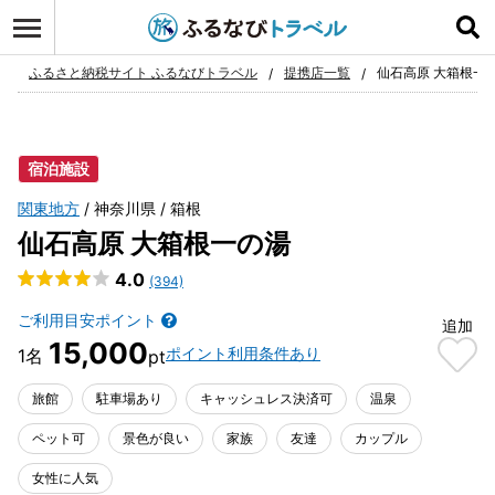
ログイン
お気に入り
ふるさと納税サイト ふるなびトラベル
提携店一覧
仙石高原 大箱根一
宿泊施設
関東地方
神奈川県
箱根
仙石高原 大箱根一の湯
4.0
(394)
ご利用目安ポイント
追加
15,000
ポイント利用条件あり
旅館
駐車場あり
キャッシュレス決済可
温泉
ペット可
景色が良い
家族
友達
カップル
女性に人気