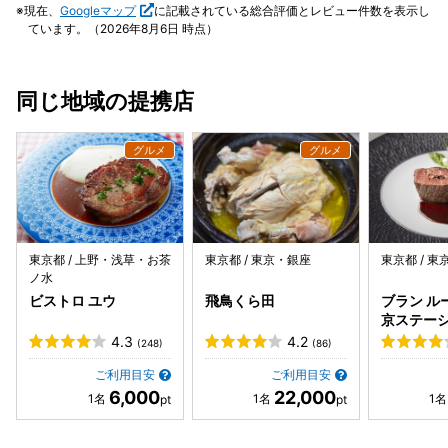
ペペロンチーノを頼みました。 オリーブとにんにくのバラン
現在、
Googleマップ
に記載されている総合評価とレビュー件数を表示し
スがちょうどよかった。。！ そして最後のバスクチーズケー
ています。（2026年8月6日 時点）
キは感動！甘さが絶妙、そしてしっとりで、 一口サイズでし
たがとっても満足！ 結構大人数でも予約ができて、助かりま
したm(__)m
同じ地域の提携店
東京都 / 上野・浅草・お茶
東京都 / 東京・銀座
東京都 / 
ノ水
ビストロ ユウ
飛鳥くら田
ブラン ル
京ステー
内）
4.3
4.2
(248)
(86)
ご利用目安
ご利用目安
6,000
22,000