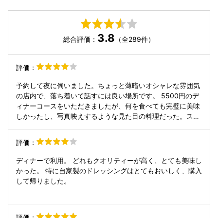
3.8
総合評価：
（全289件）
評価：
予約して夜に伺いました。ちょっと薄暗いオシャレな雰囲気
の店内で、落ち着いて話すには良い場所です。 5500円のデ
ィナーコースをいただきましたが、何を食べても完璧に美味
しかったし、写真映えするような見た目の料理だった。スタ
ッフさんもよく気づいてくれます。 ただ飲み物をそれぞれ2
杯飲んで、2人で計15000円だったのでなかなか気軽には行
評価：
けないな...。
ディナーで利用。 どれもクオリティーが高く、とても美味し
かった。 特に自家製のドレッシングはとてもおいしく、購入
して帰りました。
評価：