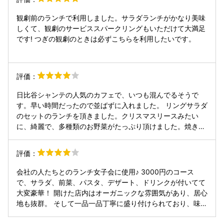
観劇前のランチで利用しました。サラダランチがかなり美味
しくて、観劇のサービススパークリングもいただけて大満足
です! つぎの観劇のときは必ずこちらを利用したいです。
評価：
日比谷シャンテの人気のカフェで、いつも混んでるそうで
す。早い時間だったので並ばずに入れました。 リングサラダ
のセットのランチを頂きました。クリスマスリースみたい
に、綺麗で、多種類のお野菜がたっぷり頂けました。焼きた
てパンとスープもおいしかったです。
評価：
会社の人たちとのランチ女子会に使用♪ 3000円のコース
で、サラダ、前菜、パスタ、デザート、ドリンクが付いてて
大変豪華！ 開けた店内はオーガニックな雰囲気があり、居心
地も抜群。 そして一品一品丁寧に盛り付けられており、味も
おいしかったです！ パスタは3つの中から選べれて、今回は