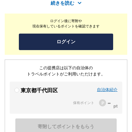
る“ちょっと特別な時間”をお届けします。美味しいものは
続きを読む
体を喜ばせ、こだわりの空間は心を癒す——。女性スタッ
フの感性で、食と空間のどちらも丁寧にデザインしまし
ログイン後に寄附や
た。自分らしく過ごせる、日比谷の新しい“心地よい居場
現在保有しているポイントを確認できます
所”です。
ログイン
この提携店は以下の自治体の
トラベルポイントがご利用いただけます。
自治体紹介
東京都千代田区
-
保有ポイント
寄附してポイントをもらう