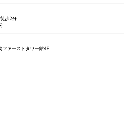
徒歩2分
分
 藤崎ファーストタワー館4F