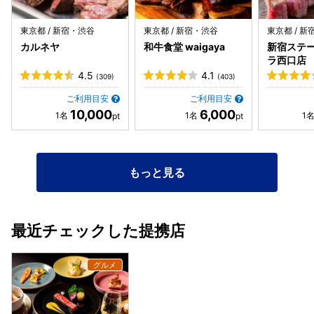
とワインビネガーの甘みがお肉の旨味をまろやかにしてくれ
クオリティが高く、盛り付けもアートのよう。夜景を眺めな
ます。煮詰めたソースを使うと、お肉の旨味に深みが生まれ
がらコーヒーとスイーツを楽しむ時間は、まさに至福です。
東京都 / 新宿・渋谷
東京都 / 新宿・渋谷
東京都 / 
てお肉を食べてる感がより感じられます。 シャキシャキ食感
ゆったりとしたソファー席でのお食事ができる為リラックス
カルネヤ
和牛食堂 waigaya
新宿ステー
と酸味のあるドレッシングで味付けしてあるセルバチコと焼
して長く食事を楽しめます。 リピート確定なお店です。
ラ⻄⼝店
き芋のようなふうが若干ある紅大根も箸休めとして美味しい
4.5
4.1
(309)
(403)
です。 ・チャーミングないちごのバシュラン 食べるのがも
ったいなくらい可愛い見た目でスプーンを入れるとイチゴを
ご利用目安
ご利用目安
使ったアイス、ちーすを使ったムース、外側にはイチゴを使
10,000
6,000
ったマカロンといちごソースと国産イチゴと金箔が添えられ
ています。イチゴのヘタは抹茶チョコで再現れていて見た目
から満足します。マカロン生地のサクサクとした食感、チー
ズムースとイチゴのアイスが絶妙で国産いちごの酸味もいい
もっと見る
アクセントになってます。深みのあるコーヒーと一緒に食べ
ると美味しいです。 ドリンクはワイン類は充実しています。
ビールやウィスキー、カクテルやモクテルなどもあり、今回
はモクテルでアールグレイティーを使ったモクテルを注文し
最近チェックした提携店
ました。ローズマリーの香りがいい匂いで、味は甘すぎず、
アールグレイの風味も感じられてスッキリとしています。 サ
ービスは、ホスピタリティは高く、さりげなく、飲み物のオ
ーダーを取ってくれたり、いいサービスでした。ディナーコ
ースは6品で7800円だったので値段的にはお得感はありま