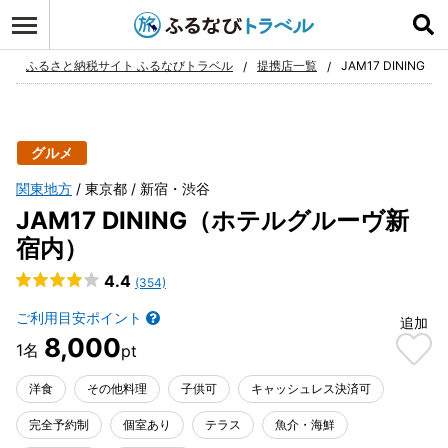
ログイン
お気に入り
ふるさと納税サイト ふるなびトラベル
提携店一覧
JAM17 DININ
グルメ
関東地方
東京都
新宿・渋谷
JAM17 DINING（ホテルグルーヴ新
宿内）
4.4
(354)
ご利用目安ポイント
追加
8,000
洋食
その他料理
子供可
キャッシュレス決済可
完全予約制
個室あり
テラス
魚介・海鮮