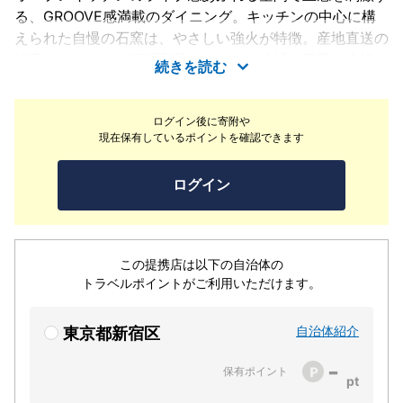
る、GROOVE感満載のダイニング。キッチンの中心に構
えられた自慢の石窯は、やさしい強火が特徴。産地直送の
鮮度にこだわった三浦野菜をはじめ、地域の四季を大切に
続きを読む
関東周辺で生産された食材を取り入れ、石窯で旨味を閉じ
込めた料理をご堪能いただけます。
ログイン後に寄附や
現在保有しているポイントを確認できます
ログイン
この提携店は以下の自治体の
トラベルポイントがご利用いただけます。
自治体紹介
東京都新宿区
-
保有ポイント