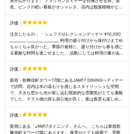
景が広がります。 アメリカンダイナーを彷彿させる赤、黄
色、ピンクの眩い看板がオシャレさ。店内は観葉植物がとこ
ところ設置してあるオシャレなダイニング空間。オープンキ
ッチンになってて、作ってる様子などが見えるのは面白いで
評価：
すね。窓際の席なら新宿の絶景を楽しむこともできます。窯
を使った料理が楽しめます! ・窯焼き氷冷18ヶ月熟成メイク
注文したもの： ・シェフズセレクションディナー ¥10,000
イーン パルミジャーノ・レッジャーノのフォーム 18ヶ月熟
_________ _________ ________ 料理の盛り付けから味付けまでめ
成したメイクイーンをを釜焼きした上に、パルミジャーノ・
ちゃくちゃ良かった。季節の食材に、盛り付けから春を感じ
レッジャーノのムースっぽい泡が乗っていて、濃厚でクリー
る素敵な時間を過ごせました。 品数にしては料理の量があっ
ミー程よい塩味でメイクイーンに相性は絶妙メイクイーンの
て満足感凄い！この立地で高層階、しかもお腹いっぱいにな
下にはタルトファータというマッシュルーム、トリュフ、オ
れて1万円ならコスパは良い方。 家族連れ、デート、観光の
評価：
リーブを刻んでオイルにつけたペースト状の調味料を使って
方と色んな方が利用してたし、私も家族連れてきたいなって
いて、ザクザクとした食感とトリュフの風味がふわっときて
思った！ 今回のコースで一番美味しかったのはレモン香る海
新宿・歌舞伎町タワー17階にあるJAM17 DININGへディナー
が楽しいです。 フーガスというオリーブが練り込まれている
鮮塩ラグーパスタと、ステーキ、メロンのパルフェ🍈 デザー
で訪問。店内は木の温もりを感じるスタイリッシュな空間
パンはサクサクとした食感で香ばしく、メイクイーンの上に
トが本当に可愛くて美味しくて😩❤︎細かいところまで拘りが
で、大きな窓から光が差し込む開放的な雰囲気がとても素敵
乗ってるチーズをつけて食べるととても美味しいです。 ・マ
見えるお店で本当に良かったです。 改めてなかなか量あるの
でした。テラス側の席も居心地が良く、夜は夜景も楽しめる
グロのカルパッチョ チコリフゼのサラダ仕立て みりんと米
で、パンおかわり自由だけど欲張り注意です（笑）
のでデートや記念日にぴったりです。 コースは一品一品丁寧
酢つけてあるマグロにカラスミを削ってかけてあるカルパッ
に作られていて、特に雲丹のクリームパスタと栃木県産霧降
チョ。シャキシャキとしたチコリフリセの食感とマグロの柔
評価：
高原牛の石窯グリルが印象的でした。どの料理も見た目が美
らかい食感が楽しい。甘みのあって程よい塩気とオイリーな
しく、味のバランスも良く満足度が高いです。 デザートの桜
風味が鼻を抜けていきます。 ・真鯛のピカタ サルサンチリ
新宿にある「JAM17ダイニング」さんへ。 こちらは東急歌
のバシュランも華やかで、最後までしっかり楽しめました。
アーナ 真鯛を卵で包んで石窯で焼いたピカタ。ホロホロとし
舞伎町タワー17階にあります。 夜景がとても綺麗で、雰囲