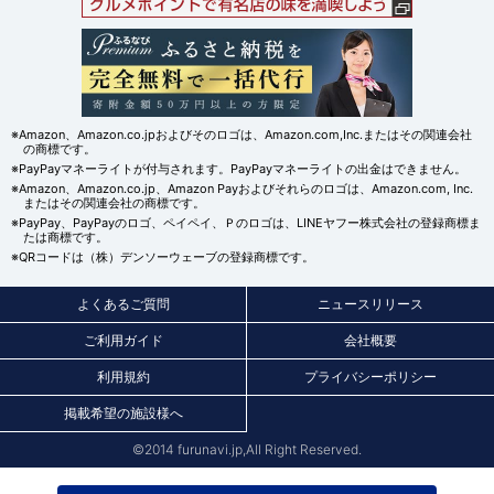
※Amazon、Amazon.co.jpおよびそのロゴは、Amazon.com,Inc.またはその関連会社
の商標です。
※PayPayマネーライトが付与されます。PayPayマネーライトの出金はできません。
※Amazon、Amazon.co.jp、Amazon Payおよびそれらのロゴは、Amazon.com, Inc.
またはその関連会社の商標です。
※PayPay、PayPayのロゴ、ペイペイ、Ｐのロゴは、LINEヤフー株式会社の登録商標ま
たは商標です。
※QRコードは（株）デンソーウェーブの登録商標です。
よくあるご質問
ニュースリリース
ご利用ガイド
会社概要
利用規約
プライバシーポリシー
掲載希望の施設様へ
©2014 furunavi.jp,All Right Reserved.