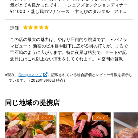
サービスも丁寧で居心地が良く、特別な日にまた利用したい
た身が美味しく噛む度に旨味を感じます。表面の香ばしい風
気がとても良かったです。 ・シェフズセレクションディナー
と思えるお店です。
味が個人的に好み。ほうれん草のソテーも程よい塩気で美味
¥11000 ・蒸し鶏のツナソース ・甘えびのタルタル アボカ
しいです。地中海をイメージしたトマトベースのソースは、
ドと柑橘とともに ・フェンネルとジャガイモのグラタン仕立
鯛につけていただくとバジルの爽やかな風味、トマトの甘み
て ・アクアパッツァ カルトッチョスタイル ・雲丹のクリ
評価：
が鯛の旨味を上手くまとめあげてくれてます。見た目的に辛
ームパスタ ・400℃で旨みを閉じ込めた栃木県産霧降高原
そうに見えるけど、辛さはほぼないです ・国産くちどけ加藤
牛ロース肉の石窯グリル ・桜のバシュラン~苺を添えて ・コ
この店の最大の魅力は、やはり圧倒的な眺望です。 • パノラ
ポークの塩ラグーパスタ 群馬県産の加藤ポークを刻んで、刻
ーヒーor紅茶 ・パン ・ピンクレモネード¥1300 ・カシスブ
マビュー： 新宿のビル群や眼下に広がる街の灯りが、まるで
みニンニクと一緒に、煮込んだラグーソースをリングイネに
ラッドオレンジ¥1300 どのお料理もとても美味しいのです
宝石箱のように広がります。特に夜景は格別で、デートや記
かけたメニュー。弾力のある麺とニンニクの風味とお肉の旨
が、目を引いたのがアクアパッツァ。 袋に入って出てきて、
念日にはこれ以上ない演出をしてくれます。 • 空間の贅沢：
味が凝縮されたラグーソースとの相性は絶妙 カリカリベーコ
スタッフさんがハサミでカット。 ふわっと魚介の香りがし
天井が高く開放感のある店内は、モダンでスタイリッシュ。
ンは、濃縮された塩気と旨味が同時に来る感じでとても美味
て、真鯛やホタテなどいろいろ。 楽しめるし美味しいしでし
歌舞伎町という土地柄、もっとギラギラした場所を想像しが
現在、
Googleマップ
に記載されている総合評価とレビュー件数を表示し
しい。崩して食べるとパリッとした食感が加わって楽しい。
た。 メインのお肉は、400度の石窯で焼いています。とても
ちですが、実際には非常に洗練された落ち着きがあります。
ています。（2026年8月6日 時点）
パン(フォカッチャ) ふわふわ食感で、香りがよく、オリーブ
柔らかくて美味しい。 塩、胡椒、ソースなどありますが、塩
華やかな「モダン・アメリカン」な料理 料理は、カジュアル
オイルをつけて食べるとオリーブを楽しめます。冷めてもパ
がおすすめかもしれません。 デザートはとても可愛くて、桜
ながらも素材にこだわったモダン・アメリカン・スタイルが
ンの香りが残っていて美味しい。※おかわりできます。 ・
でした。サクサクのメレンゲの中にはアイスがあって、見た
中心です。 • グリル料理の力強さ： 炭火で豪快に焼き上げ
同じ地域の提携店
400℃で旨味を閉じ込めた国産牛ロース肉の石窯グリル 石
目も可愛いし、美味しかったです。 ごちそうさまでした♪
たステーキやグリル料理は、この店のシグネチャー。外は香
窯で高音で一気に焼き上げた国産ロースのステーキは、噛む
ばしく、中はジューシーな仕上がりで、ワインとの相性が抜
度に濃厚な旨味を感じられます。塩と岩塩と、お肉と野菜を
群です。 • 彩り豊かな前菜： 季節の野菜をふんだんに使っ
煮詰めたソース、ワインビネガーとニンニクを使ったペース
たサラダや、目にも鮮やかなカルパッチョなど、シェアして
ト状のソース3種類。岩塩で食べると岩塩の塩気がお肉の旨
楽しめるメニューが豊富。パーティーや女子会での利用にも
味をより引き立ててくれます。ペースト状のソースをつける
最適です。 • デザート： 最後に出てくるデザートは非常に