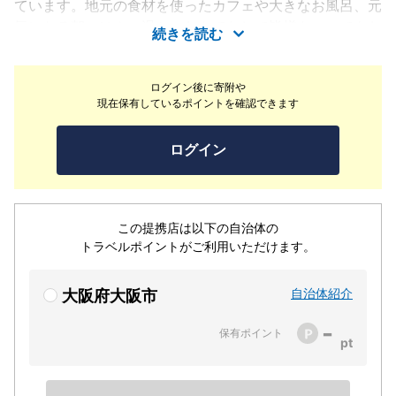
ています。地元の食材を使ったカフェや大きなお風呂、元
気になる朝ごはん、温かいおもてなしで皆様をいつでもお
続きを読む
迎えします。
ログイン後に寄附や
現在保有しているポイントを確認できます
ログイン
この提携店は以下の自治体の
トラベルポイントがご利用いただけます。
自治体紹介
大阪府大阪市
-
保有ポイント