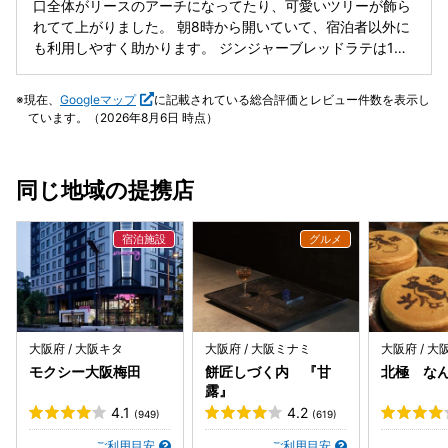
口全体がリースのアーチになってたり、可愛いツリーが飾ら
れてて上がりました。 朝8時から開いていて、宿泊者以外に
も利用しやすく助かります。 ジンジャーブレッドラテは1杯
950円！ ヴィーガンダブルチョコレートクッキーと焼きリン
ゴとキャラメルナッツマフィンをテイクアウトしました。
現在、
Googleマップ
に記載されている総合評価とレビュー件数を表示し
ています。（2026年8月6日 時点）
同じ地域の提携店
大阪府 / 大阪キタ
大阪府 / 大阪ミナミ
大阪府 / 
モクシー大阪梅田
餅匠しづく内 『甘
北極 な
露』
4.1
4.2
(949)
(619)
ご利用目安
ご利用目安