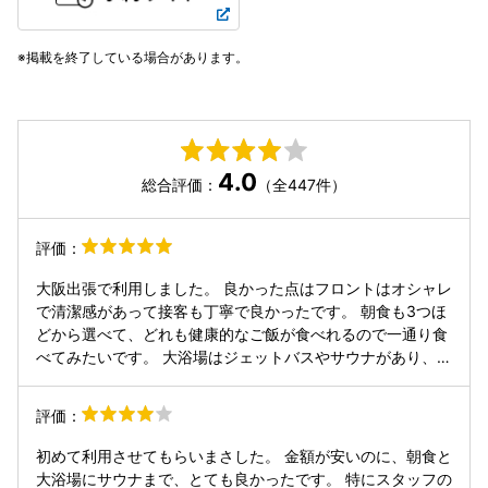
掲載を終了している場合があります。
4.0
総合評価：
（全447件）
評価：
大阪出張で利用しました。 良かった点はフロントはオシャレ
で清潔感があって接客も丁寧で良かったです。 朝食も3つほ
どから選べて、どれも健康的なご飯が食べれるので一通り食
べてみたいです。 大浴場はジェットバスやサウナがあり、清
潔感もありました。 綿棒やスキンケア用品が置いてあると嬉
しいです。 残念な点は客室は大手のビジネスホテルに比べ
評価：
て、ひと回り小さい感じでコンセントの数も机の箇所に1つ
しかなかったので、もう2、3個あれば嬉しいかなと。
初めて利用させてもらいまさした。 金額が安いのに、朝食と
大浴場にサウナまで、とても良かったです。 特にスタッフの