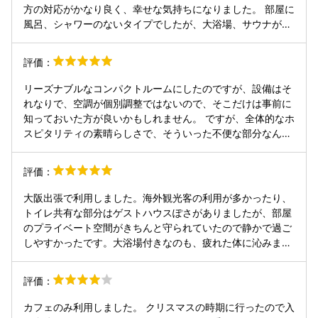
方の対応がかなり良く、幸せな気持ちになりました。 部屋に
風呂、シャワーのないタイプでしたが、大浴場、サウナがあ
り、それで良いと思う方には満足さしてもらえると思う。 サ
ウナの沐浴用のシート型チェアがあればより良かったかな。
評価：
全体的に良いホテルで、機会があれば是非また利用したいで
す。
リーズナブルなコンパクトルームにしたのですが、設備はそ
れなりで、空調が個別調整ではないので、そこだけは事前に
知っておいた方が良いかもしれません。 ですが、全体的なホ
スピタリティの素晴らしさで、そういった不便な部分なんて
大したことないと思えるくらい、心地良くリラックスして過
ごせました。 特に1階のカフェと2階のラウンジがオシャ
評価：
レ！今回の宿泊プランにはウェルカムドリンクとして、夜10
時まで楽しめるフリーフローがあって、ノンアルコールだけ
大阪出張で利用しました。海外観光客の利用が多かったり、
じゃなく、ハイボールなども選べました。 朝食付きプランだ
トイレ共有な部分はゲストハウスぽさがありましたが、部屋
と、あんバタートーストやエッグベネディクトなどの他に、
のプライベート空間がきちんと守られていたので静かで過ご
和食メニューで吉野本葛を使ったあんかけごはんをも選べ
しやすかったです。大浴場付きなのも、疲れた体に沁みまし
る。サラダやポタージュもついていて、旅館に泊まった時の
た。（出張の時は値段的にも大浴場付きのホテルを諦めてし
様な、おだやかな朝が迎えられました。 元々がカプセルホテ
まう事が多いので嬉しかったです。）夕方からのカフェフリ
評価：
ルをリノベしたとの事で、こういうデザイン系のホテルでは
ードリンクも充実していてとても良かったです。夜帰ってく
珍しく大浴場があるのもポイント高い！実はこれもこのホテ
ると一階のカフェの雰囲気も相まって、外観がとても綺麗だ
カフェのみ利用しました。 クリスマスの時期に行ったので入
ルを選んだ理由のひとつです。
なと感じました。