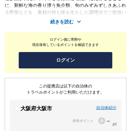
に、新鮮な海の香り漂う魚介類、旬のみずみずしさあふれ
る野菜などを、素材の持ち味を生かした調理法でご提供い
たします。シェフとの会話を楽しみながら、目と耳で味わ
続きを読む
う鉄板焼の醍醐味をご堪能ください。
ログイン後に寄附や
現在保有しているポイントを確認できます
ログイン
この提携店は以下の自治体の
トラベルポイントがご利用いただけます。
自治体紹介
大阪府大阪市
-
保有ポイント