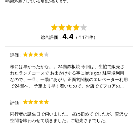
掲載を終了している場合があります。
4.4
総合評価：
（全171件）
評価：
桜には早かったかな。。24階鉄板焼 今回は、生協で販売さ
れたランチコースで お出かけする事にlet's go♪ 駐車場利用
なので、一旦、一階にあがり 正面玄関横のエレベーター利用
で24階へ。 予定より早く着いたので、お店でてフロアのソ
ファで待機となり。 席準備できたら呼びにきてくださり 店
内へ。 お天気よく、山々が綺麗に見えました。 今回のコー
評価：
ス内容をみせてくださり ＋ガーリックライスなら1700円 今
回は断念。 ※中華のチケットを買ってる気分で予約までして
同行者の誕生日で伺いました。 昼は初めてでしたが、贅沢な
いてお口は中華だったの慌てて鉄板焼予約に変更。 コース内
空間を味わわせて頂きました。ご馳走さまでした。
容は ●本日のスープ かぼちゃのスープ ●コンビネーション
サラダ ドレッシングがいい♡ ●黒毛和牛サーロイン
（80g） 焼き加減きかれたのでレアでお願いしましたが 隣