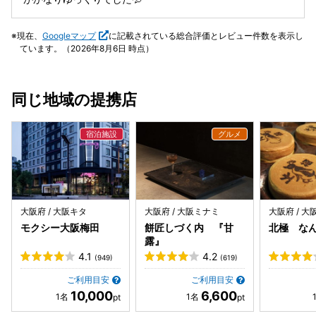
現在、
Googleマップ
に記載されている総合評価とレビュー件数を表示し
ています。（2026年8月6日 時点）
同じ地域の提携店
大阪府 / 大阪キタ
大阪府 / 大阪ミナミ
大阪府 / 
モクシー大阪梅田
餅匠しづく内 『甘
北極 な
露』
4.1
4.2
(949)
(619)
ご利用目安
ご利用目安
10,000
6,600