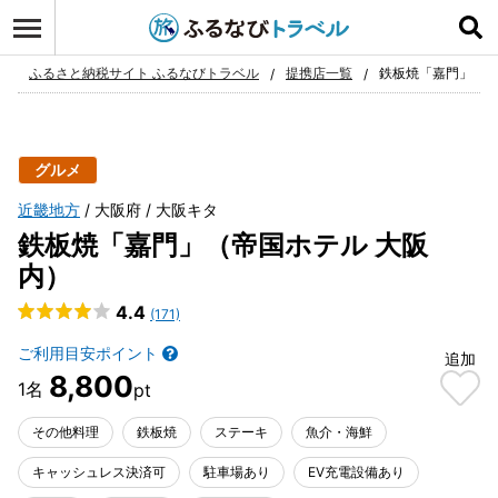
ログイン
お気に入り
ふるさと納税サイト ふるなびトラベル
提携店一覧
鉄板焼「嘉門」（帝
グルメ
近畿地方
大阪府
大阪キタ
鉄板焼「嘉門」（帝国ホテル 大阪
内）
4.4
(171)
ご利用目安ポイント
追加
8,800
その他料理
鉄板焼
ステーキ
魚介・海鮮
キャッシュレス決済可
駐車場あり
EV充電設備あり