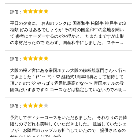
のペアの方が焼き加減どれがいいですか？と質問されてい
評価：
て、サーロインですと、ミィデアムレア位が宜しいかと。。
と。。 フィレならレアでもいいんですが、サーロインです
平日の夕食に。 お肉のランクは 国産和牛 松阪牛 神戸牛 の3
と、脂多いので。と説明されていました。 そっかぁと勉強に
種類 好みはあるでしょうが その時の国産和牛の産地を聞い
なりましたが。。 私はすでにレアでした(･_･; ●焼き野菜 も
て 参考にオーダーするのがお得かと。 たまたまですが山形
やし、ニラ ●ご飯、味噌椀、香の物 赤出汁香り良く煮詰め
の素材だったので 迷わず、国産和牛にしました。 ステーキ
ず美味しかったです 別席に移動し ●デザート バニラアイス
以外の素材も 丁寧に調理頂け、またアラカルトも 豊富で
●コーヒーまたは紅茶 ホットのミルクティー 流石に、帝国
す。 サラダとステーキのみなど 自分の好きなスタイルで楽
ホテルの鉄板焼、接客も素晴らしく 気分優雅にゆったりとい
評価：
しめるのも 嬉しいレストランです！ グラスワインも種類は
ただけました。
少ないですが 美味しいセレクトです！ 価格については 決し
大阪の桜ノ宮にある帝国ホテル大阪の鉄板焼嘉門さんへ 行っ
てお安くはございませんが 十分なコストパフォーマンスで
てきました╰(*´︶`*)╯♡ 結婚式1周年特典として招待して
VALUEかと思います。 また行きます！
頂いたので♡ やっぱり雰囲気最高だな〜〜 帝国ホテルの雰
囲気だいすきです♡ コースなどは指定していないので不明で
す。 前菜からサラダ，お魚、お肉、ご飯物、デザートが つ
いています。 全部最高に美味しかったです♡♡ ご飯ものは1
評価：
人1700円プラスするとガーリックライスに 変更できまし
た！ 鉄板焼きといえばガーリックライスですね( ^ω^ ) ガー
予約してディナーコースをいただきました。 それなりのお値
リックチップが大好きと話していると シェフが別皿に多めに
段なのでどれも美味しくいただきました。 担当していたシェ
焼いてくれました(〃ω〃) デートにおすすめのお店♡ ご馳走
フが お隣席のカップルも担当していたので 提供されるの
様でした╰(*´︶`*)╯♡
がかなりゆっくりでした💦