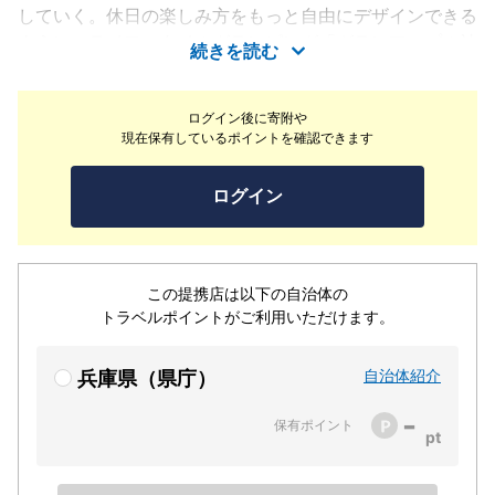
していく。休日の楽しみ方をもっと自由にデザインできる
ように、ライフスタイルグランピング「グランアップル神
続きを読む
戸三田」は生まれました。外で味わうBBQ。焚き火を眺め
るひととき。心地よく朝を迎えられるテント。からだもこ
ログイン後に寄附や
ころも軽くなる天然温泉。1万冊の本に、頑張らないジ
現在保有しているポイントを確認できます
ム。りんごの木に鳥たちが止まって思い思いに羽を休める
ように。誰かの日常にとって、かけがえのない非日常にな
ログイン
れたらと、私たちは願っています。
この提携店は以下の自治体の
トラベルポイントがご利用いただけます。
自治体紹介
兵庫県（県庁）
-
保有ポイント