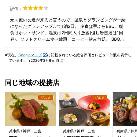
評価：
元同僚の友達が来ると言うので、温泉とグランピングが一緒
になったグランアップルで1泊2日。 夕食は手ぶらBBQ、朝
食はホットサンド。温泉は2日間入り放題(但し岩盤浴は1回
券)。ソフトクリーム食べ放題、コーヒー飲み放題。 BBQの
味はイマイチ。雰囲気は良いです。アンケートに答えると焚
き火でマシュマロ焼けます。三、四人しか焚き火を囲めない
現在、
Googleマップ
に記載されている総合評価とレビュー件数を表示し
ので、我々は時間切れ。 テントは思ったより丈夫でエアコン
ています。（2026年8月6日 時点）
も効いてて快適。隣のテントの話し声も気にならず。3月な
ので大学生がいっぱいでしたが。 温泉は普通の最近の温泉ホ
テルの装備。ですが、岩盤浴は良いです。春夏秋冬の四室。
同じ地域の提携店
冬はクールダウンするだけの部屋ですが。 まあ、総合的には
コスパも良くて満足でした。
兵庫県 / 神戸・三宮
兵庫県 / 神戸・三宮
兵庫県 / 