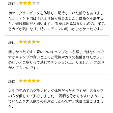
星もとても綺麗です。 暗くなるのが早いので食事は早い時間
評価：
に済ませるほうがいいかも。 ドームも見た目より広く、冷暖
房完備なのでとても快適でした。 駐車場が気持ち遠いのがち
初めてグランピングを体験し、期待していた部分もありまし
ょっと残念ポイント。 あと雨の日だと結構不便だろうなーの
たが、テント内は予想より狭く感じました。価格を考慮する
印象です（グランピングはどこも雨だと不便ですが、、、）
と、値段相応だと思います。 客室は外見は良いものの、湿気
しっかり遊べて近くにめんたいパークやアウトレットなんか
とカビが気になり、特にエアコンの匂いがひどかったです。
もあるのでついでに立ち寄りもオススメです。
食事は量は適切で、味は自宅レベルです。飲み放題もごく普
通の内容でした。 一方で、隣接する入浴施設はスーパー銭湯
評価：
で、入り放題に加え、ソフトクリームやコーヒーの飲み放題
が非常に嬉しかったです。テントからの移動には専用の外付
楽しかったです！森の中のキャンプという感じではないので
けエレベーターがあり、便利でした。
すがキャンプの良いところと電気やガスの整備されたホテル
のいいとこ取りって感じでテンション上がりました。 気楽さ
がとてもいいです。
評価：
人生で初めてのグランピング体験だったのですが、スタッフ
の方が優しくて安心しました！ 説明も分かりやすいようにし
ていただき大人数での利用だったのですが快適に過ごせまし
た♪