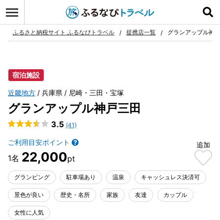
ログイン
お気に入り
ふるさと納税サイト ふるなびトラベル
提携店一覧
グランアップル神
宿泊施設
近畿地方
兵庫県
尼崎・三田・宝塚
グランアップル神戸三田
3.5
(41)
ご利用目安ポイント
追加
22,000
グランピング
駐車場あり
温泉
キャッシュレス決済可
景色が良い
歴史・名所
家族
友達
カップル
女性に人気