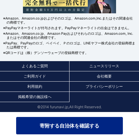
※Amazon、Amazon.co.jpおよびそのロゴは、Amazon.com,Inc.またはその関連会社
の商標です。
※PayPayマネーライトが付与されます。PayPayマネーライトの出金はできません。
※Amazon、Amazon.co.jp、Amazon Payおよびそれらのロゴは、Amazon.com, Inc.
またはその関連会社の商標です。
※PayPay、PayPayのロゴ、ペイペイ、Ｐのロゴは、LINEヤフー株式会社の登録商標ま
たは商標です。
※QRコードは（株）デンソーウェーブの登録商標です。
よくあるご質問
ニュースリリース
ご利用ガイド
会社概要
利用規約
プライバシーポリシー
掲載希望の施設様へ
©2014 furunavi.jp,All Right Reserved.
寄附する自治体を確認する