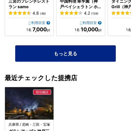
三宮のフレンチレスト
中国料理 翠亨園（神
ダイニング 
ラン samo
戸ベイシェラトン ホ
Grill（
テル&タワーズ内）
トン ホテ
4.8
4.2
(46)
(159)
内）
ご利用目安
ご利用目安
7,000
10,000
もっと見る
最近チェックした提携店
兵庫県 / 尼崎・三田・宝塚