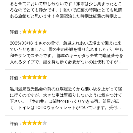
ると全てにおいて申し分ないです！旅館は少し奥まったとこ
ろなのでとても静かです。川沿いで紅葉の時期はとても風情
ある旅館だと思います！今回宿泊した時期は紅葉の時期より
少し早かったですがそれでも大満足できる旅館でした！食い
意地張った夫婦が１番勧めるのが何といっても懐石料理！味
評価：
付けが最高で美味しかったです！鰆と山菜のパイ包み焼きは
美味しすぎて二人で悶絶しておりました！朝からヤマメの塩
2025/03/18 まさかの雪で、急遽ふれあい広場まで迎えに来
焼きには感動しました！旅館の従業員の方は皆さん笑顔が素
ていただきました。 雪の中の外観を撮り忘れましたが、中も
敵なかたばかりでした！浴衣を着て、雪駄をレンタルさせて
和モダンでステキです。 部屋のキーがタッチ式で暗証番号を
いただいて食べ歩きできたことも素敵な思い出です！素敵な
入れるタイプで、鍵を持ち歩く必要がないのは便利ですが、
お時間の提供ありがとうございました！
開閉の音が大きく、寝ている同行者や他の部屋の方に迷惑に
なるんじゃないか？と少し心配になりました。 雪がなかなか
評価：
止まず、ノーマルタイヤで行ったこともあり不安で仕方なか
ったのですが、フロントのお兄さんに何度も雪の状態を確認
黒川温泉観光協会の前の豆腐屋近くから細い坂を上がって宿
したり、翌日走れそうなルートを説明してもらったり、本当
に行くのですが、大きな車は壁擦りしないように気をつけて
にお世話になりました。 食事は別会場の個室で、他の宿泊者
下さい。 『壱の井』は閑静でゆっくりできる宿。部屋が広
に気兼ねすることなくゆっくり楽しめます。 どのお料理も美
く、トイレはTOTOウォシュレットがついています。受付か
味しかったです。 朝食はいつもは洋食派なのですが、しっか
ら螺旋階段を降りてが客室。私はB2 ↓2階。しかし、建物の
りした和食で、でもフロントには無料のコーヒーがあるので
設計で一階です。浴場と同じ階。露天風呂と家族風呂あり。
評価：
問題なしです。 お風呂への移動はいったん外に出て渡り廊下
この日チェックイン後すぐ16:30に、入浴。全くの一人で貸
を歩くのですが、この日はとにかく温まった身体が部屋に戻
し切りのようでした。お湯は熱めに近いです。蛇口のお湯の