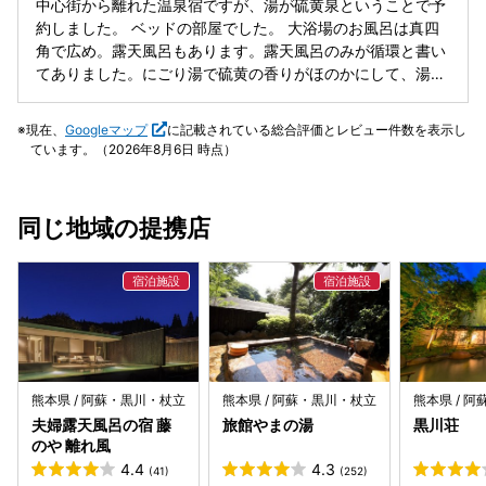
中心街から離れた温泉宿ですが、湯が硫黄泉ということで予
るまでに冷めそうなくらい寒かった💦 でも、露天風呂も家族
出もバッチリ。浴場には無料くしや歯ブラシなどがありまし
約しました。 ベッドの部屋でした。 大浴場のお風呂は真四
風呂も入れて最高でした！
た。備え付けのシャンプー類あり。女性には嬉しい化粧水や
角で広め。露天風呂もあります。露天風呂のみが循環と書い
乳液は雪肌精が置いています。水分補給に水タンクもあり。
てありました。にごり湯で硫黄の香りがほのかにして、湯の
居室は、無料の水とインスタントコーヒーがありました。 食
花がたくさんで気持ちよかったです。 家族風呂は1回は無
事も馬刺しあり、ステーキあり、ヤマメの刺身あり。最高で
料。2回目からは1000円です。ここのお風呂も広くてのんび
現在、
Googleマップ
に記載されている総合評価とレビュー件数を表示し
したよ。
りできました。 食事がとても良かったです。お肉もやわから
ています。（2026年8月6日 時点）
かくて美味しかった。お腹がいっぱいになりました😋。 ロ
ビーでおいてあった酵素ドリンクが美味しくて、カウンター
に座って雑誌を見ながら何倍も頂いちゃいました✌️。
同じ地域の提携店
熊本県 / 阿蘇・黒川・杖立
熊本県 / 阿蘇・黒川・杖立
熊本県 / 
夫婦露天風呂の宿 藤
旅館やまの湯
黒川荘
のや 離れ風
4.4
4.3
(41)
(252)