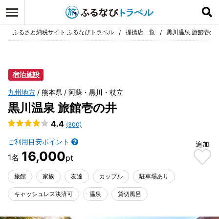
ログイン
お気に入り
ふるさと納税サイト ふるなびトラベル
提携店一覧
黒川温泉 旅館壱の
宿泊施設
九州地方
熊本県
阿蘇・黒川・杖立
黒川温泉 旅館壱の井
4.4
(300)
ご利用目安ポイント
追加
16,000
旅館
家族
友達
カップル
駐車場あり
キャッシュレス決済可
温泉
貸切風呂