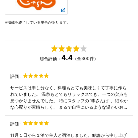
掲載を終了している場合があります。
4.4
総合評価：
（全300件）
評価：
サービスは申し分なく、料理もとても美味しくて丁寧に作ら
れていました。 温泉もとてもリラックスでき、一つの欠点も
見つかりませんでした。 特にスタッフの ‘李さんは’ 、細やか
な心配りが素晴らしく、 まるで自宅にいるような温かいおも
てなしを感じました。 また必ず来たいと思います 服務好的
沒話說 食物精緻好吃 溫泉也很讓人放鬆 找不出一絲缺點 特別
評価：
要提到一個服務員李先生 真的細心到無微不至 讓我很有賓至
如歸的感受 有機會一定要再來享受一次
11月１日から１泊で主人と宿泊しました。結論から申し上げ