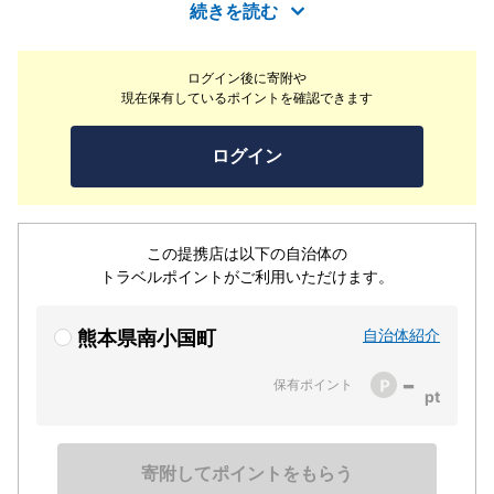
お楽しみ頂けます。早朝の朝霧の中や薄暗い夕暮れの中、
続きを読む
幻想的な自然に囲まれた心と身体に沁みる癒しの湯はいか
がでしょう。お部屋は和モダンなツインベッドと、のんび
ログイン後に寄附や
り寛げる和室をご用意致しております。筑後川源流の美味
現在保有しているポイントを確認できます
しい水と豊かな自然の中で育った地の食材を使った料理も
ご満喫下さいませ。
ログイン
この提携店は以下の自治体の
トラベルポイントがご利用いただけます。
自治体紹介
熊本県南小国町
-
保有ポイント
寄附してポイントをもらう