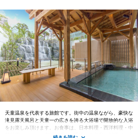
天童温泉を代表する旅館です。街中の温泉ながら、豪快な
滝見露天風呂と天童一の広さを誇る大浴場で開放的な入浴
をお楽しみ頂けます。お食事は、日本料理・西洋料理・中
華料理それぞれの専門料理人が手掛ける多彩な料理で、山
続きを読む