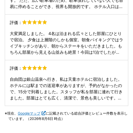
す。 ただ、広い駐車場のため、駐車慣れしていない人でも容
易に停めることができ、視界も開放的です。 ホテル入口はお
出迎えの従業員さんがたくさん。目をみて伝えてくれる挨拶
は、心地いいです。 ウェルカムドリンクのサービスは一階の
評価：
ロビーとなり、ソフトクリームもあります。奥さんには嬉し
い。玉こんにゃくは大人も子供も大満足の逸品。 私は、利用
大変満足しました。 4名は泊まれる広々とした部屋にひとり
していませんが、駄菓子のコーナーが一階の宴会場へ向かう
で宿泊。 夕食は上層階のしかも個室。朝食バイキングではラ
場所にありました。確認すればよかった。。。 大浴場は地
イブキッチンがあり、朝からステーキをいただきました。も
下。広い浴場には、壁面に25前後の洗い場。中央に大きな湯
ちろん部屋から見える山並みも絶景！今回は1泊でしたが次
船と窓の向こうには滝が望める露天も。 温度もちょうどよ
回はもっと長居したいと思います。
く、気持ちいいですし、脱衣所も広々としていて過ごしやす
評価：
かったです。 お部屋は畳の和室とベッドが置いてある洋室。
清掃している部屋がチラッと見えたときは、和室にローベッ
自由団は銀山温泉へ行き、私は天童ホテルに宿泊しました。
ド？のタイプもあるのかな？お子さんいても良さそう！と、
ホテルには駅までの送迎車がありますが、予約がなかったの
定かではないけど、そんな感想を持ちました。 朝食はライブ
で、15分で到着しました。スタッフが私を部屋に連れて行き
キッチンもあり、ステーキはおかわりしちゃいました！朝か
ました。部屋はとても広く、清潔で、景色も美しいです。夕
ら肉！いいですね。おすすめです。お米はつや姫。つやっつ
食は最上階の個室でいただき、量が十分で、かつ美味しいで
やで水加減もよく、おかわりしたいキモチを抑えるのが大変
す。地下階の大浴場には、屋内外のエリアとサウナがありま
でした笑 おかずも種類豊富で、和洋中と清潔な広々とした空
現在、
Googleマップ
に記載されている総合評価とレビュー件数を表示し
す。朝食は3階にあり、食べ物がたくさんあり、味もすべて
間に整然と並べてありましたぁ。 迷うけど、私は、焼き魚や
ています。（2026年8月6日 時点）
良いです。最後に、ホテルの送迎バスを駅まで予約しまし
煮物が好みなので、和テイストにご当地グルメの芋煮をチョ
た。総括すると、今回の宿泊体験に大変満足しております。
イスして、堪能。 とにかく、人が集う場所は、導線も広く確