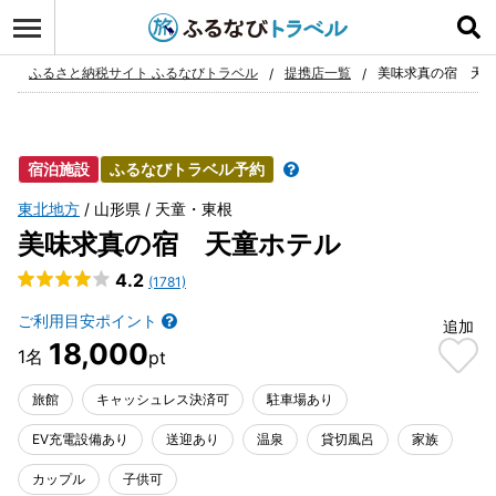
ログイン
お気に入り
ふるさと納税サイト ふるなびトラベル
提携店一覧
美味求真の宿 天
宿泊施設
ふるなびトラベル予約
東北地方
山形県
天童・東根
美味求真の宿 天童ホテル
4.2
(1781)
ご利用目安ポイント
追加
18,000
旅館
キャッシュレス決済可
駐車場あり
EV充電設備あり
送迎あり
温泉
貸切風呂
家族
カップル
子供可