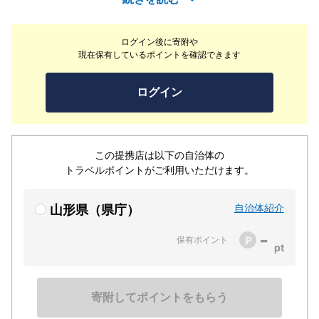
形の旬の味覚をご堪能頂けます。四季を感じる料理、清潔
感のある館内、親しみのある接客、温かな雰囲気で心が和
ログイン後に寄附や
むひとときをお過ごしください。お子様向けにキッズラン
現在保有しているポイントを確認できます
ドや貸出グッズ、ベビーバスグッズがありお子様連れの方
も楽しくお寛ぎ頂けます。
ログイン
この提携店は以下の自治体の
トラベルポイントがご利用いただけます。
自治体紹介
山形県（県庁）
-
保有ポイント
寄附してポイントをもらう