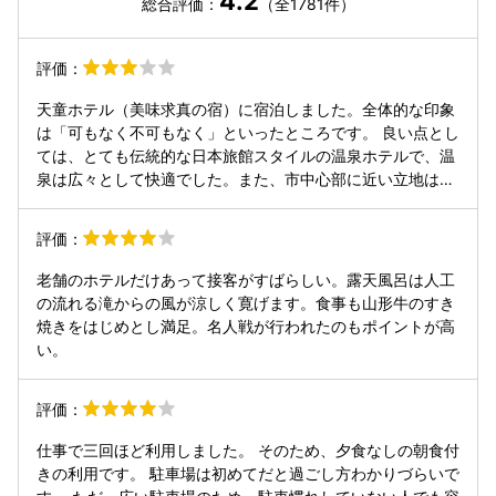
4.2
総合評価：
（全1781件）
評価：
天童ホテル（美味求真の宿）に宿泊しました。全体的な印象
は「可もなく不可もなく」といったところです。 良い点とし
ては、とても伝統的な日本旅館スタイルの温泉ホテルで、温
泉は広々として快適でした。また、市中心部に近い立地は非
常に便利で、観光にもアクセスしやすかったです。 一方で、
食事は期待ほどではありませんでした。夕食はすき焼き以外
評価：
に特に印象に残る料理はなく、朝食のビュッフェも品数や内
容はごく普通でした。また、サービス面では他の宿泊施設と
老舗のホテルだけあって接客がすばらしい。露天風呂は人工
比較すると改善の余地があると感じました。 総合的には、温
の流れる滝からの風が涼しく寛げます。食事も山形牛のすき
泉と立地を重視する方には悪くない選択肢だと思いますが、
焼きをはじめとし満足。名人戦が行われたのもポイントが高
お食事やサービスに高い期待をされる方は、少し考えたほう
い。
が良いかもしれません。
評価：
仕事で三回ほど利用しました。 そのため、夕食なしの朝食付
きの利用です。 駐車場は初めてだと過ごし方わかりづらいで