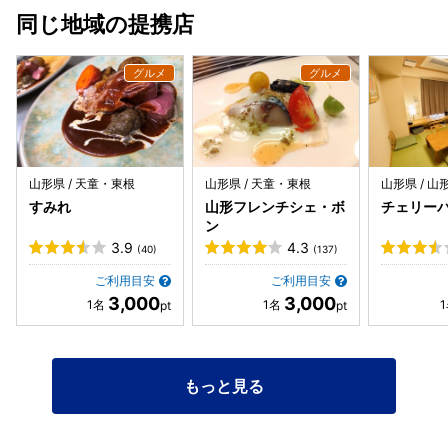
保され、ごちゃごちゃした感じもなく、とても過ごしやすい
同じ地域の提携店
空間です。 今回オール4なのですが、施設を余すことなく利
用できたわけではないのと、夕食をまだ頂いたことがないた
め、控えめの評価です。 お写真。。。なにもかも撮り忘れて
しまい、無念。
山形県 / 天童・東根
山形県 / 天童・東根
山形県 / 山
すみれ
山形フレンチシェ・ボ
チェリー
ン
3.9
4.3
(40)
(137)
ご利用目安
ご利用目安
3,000
3,000
もっと見る