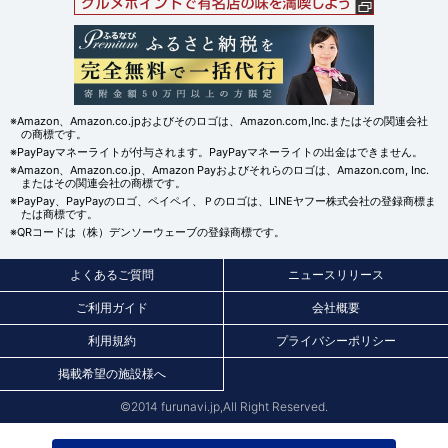
※Amazon、Amazon.co.jpおよびそのロゴは、Amazon.com,Inc.またはその関連会社
の商標です。
※PayPayマネーライトが付与されます。PayPayマネーライトの出金はできません。
※Amazon、Amazon.co.jp、Amazon Payおよびそれらのロゴは、Amazon.com, Inc.
またはその関連会社の商標です。
※PayPay、PayPayのロゴ、ペイペイ、Ｐのロゴは、LINEヤフー株式会社の登録商標ま
たは商標です。
※QRコードは（株）デンソーウェーブの登録商標です。
よくあるご質問
ニュースリリース
ご利用ガイド
会社概要
利用規約
プライバシーポリシー
掲載希望の施設様へ
©2014 furunavi.jp,All Right Reserved.