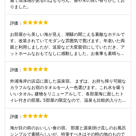
麗で清潔感があるのはもちろん、畳や木の良い香りがしてお
りました。
評価：
お部屋から美しい海が見え、潮騒の聞こえる素敵なホテルで
す。改装されていてモダンな雰囲気で寛げます。年老いた両
親と利用しましたが、送迎など大変親切にしていただき、ア
ットホームなおもてなしに感動しました。お食事も素晴らし
く、人生史上最高に贅沢なお魚料理を家族で堪能しました。
どなたかのレビューにありましたが、ほんとにお昼ご飯は軽
評価：
くしてきた方がいいです。お風呂場は気持ちよく清掃されて
おり、源泉掛け流しの温泉も良かったです。夏にまた利用し
外浦海岸の浜辺に面した温泉宿。 まずは、お持ち帰り可能な
たい！ありがとうございました。
カラフルなお宿のタオルを一人一色選びます。これ水を吸う
いいタオル｡ 建物をリニューアルして、各部屋海に面したト
イレ付きの部屋｡ 5部屋の限定なので、温泉も比較的入りた
い放題。 食事はそれぞれ独立した食事処。こちらも海に面し
ている部屋がほとんどで、砂浜の波の音をBGMに最高の食事
評価：
が食べられます。 地魚や海辺でとれたとこぶし・海苔・季節
の野菜などの伊豆での地元の旨いものが満載の食事。こちら
海が目の前のおいしい食の宿。 部屋と源泉掛け流しのお風呂
に泊まる時は当日昼食抜きでも十分です。舟盛りに乗せられ
シンプルで素晴らしいが、特筆すべきはその時の地のもので