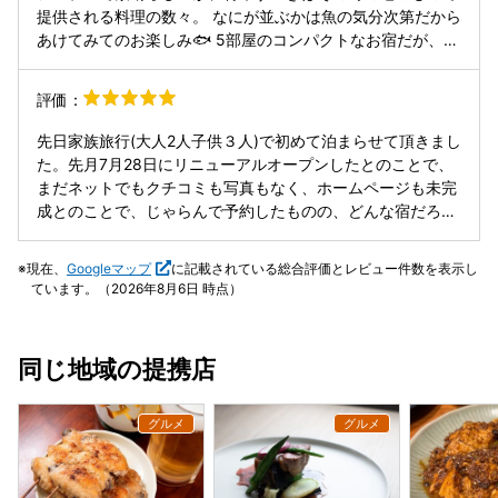
たオーナーが釣ってきた海の近くの地元ならではの地魚、お
提供される料理の数々。 なにが並ぶかは魚の気分次第だから
刺身がこんなに美味しかったのだと改めて実感します。ワサ
あけてみてのお楽しみ🐟 5部屋のコンパクトなお宿だが、冬
ビはもちろん伊豆産のおろしたて。 刺身に続いてオコゼの姿
は数えられない魚目当てのお客様、夏は海水浴客賑わう宿。
揚げは、1人1匹のこれだけでも定食のおかずになるサイズ。
今の佇まいは2018年頃建て替えたものだそうだが先代から
評価：
そして煮魚これは食べきれなければ翌日の朝食に回すこと
50年以上この地で旅館を営んでいる下田 臨海荘♨️ お話好
も。お酒とご飯がすすむ魚づくしのお食事です。 朝食は数あ
きの女将さんの話に耳を傾けて旅を楽しむのが良かろう。 部
先日家族旅行(大人2人子供３人)で初めて泊まらせて頂きまし
る干物屋さんの中オーナーが厳選した、これも干物ってこん
屋はコンパクト、布団はもう少し分厚いかマットレスが別に
た。先月7月28日にリニューアルオープンしたとのことで、
なに美味いんだと再認識する逸品。 夜にお腹いっぱいに食べ
あると直良し。🥱
まだネットでもクチコミも写真もなく、ホームページも未完
たはずなので、朝食にはまたたっぷり食べてしまいます。 海
成とのことで、じゃらんで予約したものの、どんな宿だろう
岸に面しているから、海水浴から直接お風呂に入れるように
と期待半分、不安半分でした。 結果、最高に素晴らしい宿で
なっており、シャワールームも完備。 下田を含めた南伊豆方
した。 改装直後ということで全て新しく、新築の木の香りで
面の拠点としては、食も立地も最高のお宿です。
現在、
Googleマップ
に記載されている総合評価とレビュー件数を表示し
いっぱいでした。 内装も、インテリアから家具から細部まで
ています。（2026年8月6日 時点）
こだわられていて、高級感がありました。 部屋からの景色
は、昔から変わらないとは思いますが、目の前に広がる外浦
海岸が本当に素晴らしかったです。 今回の目的は、海水浴と
同じ地域の提携店
食事だったのですが、海水浴後は砂が宿内に入らないように
と導線が考えられていて、海水浴直後に砂を落とす場所があ
り、そのまま温泉に直行出来て、とても快適でした。 温泉
は、こじんまりしていますが、海を眺めながら、夜も朝もほ
ぼ貸し切りでのんびりと堪能出来ました。 (ベビーソープも
置いてありました。) また、シャンプー、リンス、ボディー