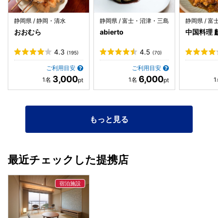
ソープ、クレンジング、洗顔、どれもスパのようにリラック
ス出来る良い香りでした。 食事は、我が家は子供が小さいの
静岡県 / 静岡・清水
静岡県 / 富士・沼津・三島
静岡県 / 
でいつもバイキング形式の宿ばかり泊まっていたのです
おおむら
abierto
中国料理 
が、、、それはそれで満腹にもなるのですが、いつも料理を
とりに行くのに忙しく食べた気がしないので、個室で決まっ
4.3
4.5
(195)
(70)
た量の食事はとても贅沢で有り難かったです。 出来立てをど
んどん運んでくれて、あつあつで食べられるのも幸せでし
ご利用目安
ご利用目安
3,000
6,000
た。 一年分くらいの魚料理を食べた感じがしました。 ご主
人が海でとったお魚と、奥様が作られたブルーベリーアイス
クリームのデザートは、大変美味でした。 魚料理だけで、子
供たちは食べられるかな？と心配でしたが、子供たちも、
もっと見る
『お魚でご飯3杯も食べたの初めて！』と、魚を好きになっ
てくれたようです。 初めて見る大きな舟盛りにも大興奮して
いました。 食べきれない煮魚は、翌日の朝食で出して頂けま
した。 朝食でも、白米のおひつをもう一度おかわりして食べ
最近チェックした提携店
きってしまいました。とても美味しかったです。 チェックイ
ン直後に、宿特製の手ぬぐいをたくさんの色見本の中から一
色選び、人数分頂けるのも嬉しかったです。 宿の女将もご主
人も奥様も皆さん良い人で、 また別の季節の違った料理を頂
いてみたいです。 毎年行きたい宿です。最高でした。