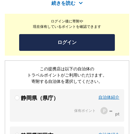
い。お食事は伊豆の海でとれた旬の素材や山の幸を使用し
続きを読む
た和食になります。夕食、朝食共に個室のお食事処にてお
召し上がりいただきます。お風呂はかけ流しの温泉で24
ログイン後に寄附や
時間入浴可能です。
現在保有しているポイントを確認できます
ログイン
この提携店は以下の自治体の
トラベルポイントがご利用いただけます。
寄附する自治体を選択してください。
自治体紹介
静岡県（県庁）
-
保有ポイント