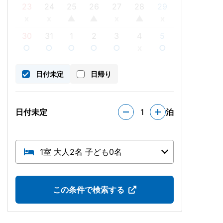
23
24
25
26
27
28
29
x
x
▲
▲
x
▲
x
30
31
1
2
3
4
5
○
○
○
○
○
x
○
日付未定
日帰り
日付未定
1
泊
1室 大人2名 子ども0名
この条件で検索する