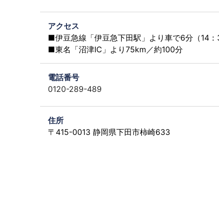
アクセス
■伊豆急線「伊豆急下田駅」より車で6分（14：3
■東名「沼津IC」より75km／約100分
電話番号
0120-289-489
住所
〒415-0013 静岡県下田市柿崎633