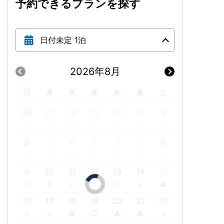
予約できるプランを探す
日付未定 1泊
2026年8月
日
月
火
水
木
金
土
26
27
28
29
30
31
1
-
-
-
-
-
-
-
2
3
4
5
6
7
8
-
-
-
-
-
-
-
9
10
11
12
13
14
15
x
x
x
x
x
x
▲
16
17
18
19
20
21
22
x
x
▲
○
▲
▲
x