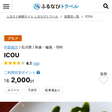
ログイン
お気に入り
ふるさと納税サイト ふるなびトラベル
提携店一覧
ICOU
グルメ
中部地方
石川県
和倉・輪島・羽咋
ICOU
4.1
(185)
ご利用目安ポイント
追加
2,000
スイーツ
子供可
駐車場あり