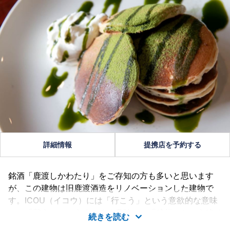
詳細情報
提携店を予約する
銘酒「鹿渡しかわたり」をご存知の方も多いと思います
が、この建物は旧鹿渡酒造をリノベーションした建物で
す。ICOU（イコウ）には「行こう」という意欲的な意味
と、「憩う」というくつろぐ意味と、「移行」という移り
続きを読む
行く時間（時代）を感じる3つの大切なキーワードがあり