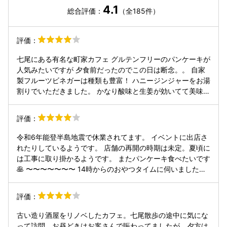
4.1
総合評価：
（全185件）
評価：
七尾にある有名な町家カフェ グルテンフリーのパンケーキが
人気みたいですが 夕食前だったのでこの日は断念。。 自家
製フルーツビネガーは種類も豊富！ ハニージンジャーをお湯
割りでいただきました。 かなり酸味と生姜が効いてて美味し
かった◎ 苦手な人は炭酸割りとかの方がいいかも。 駐車場
はお店の前に数台分あります。
評価：
令和6年能登半島地震で休業されてます。 イベントに出店さ
れたりしているようです。 店舗の再開の時期は未定。夏頃に
は工事に取り掛かるようです。 またパンケーキ食べたいです
🥞 〜〜〜〜〜〜〜 14時からのおやつタイムに伺いました。
玄米粉と米粉のパンケーキ、玄米粉のマフィン、ロールケー
キ等があります。 お目当てはパンケーキ。 直径10cm弱位か
評価：
な？ フルサイズは6枚、ハーフサイズは3枚使われてます。
バターも使われてないので、パンケーキ自体はあっさりした
古い造り酒屋をリノベしたカフェ。七尾散歩の途中に気にな
味わい。 「フレッシュフルーツとカスタード」フルーツたっ
って訪問。お昼どきはお客さんで賑わってましたが、夕方は