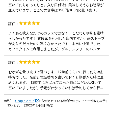
ぷりでけっこうボリュームがありました。 「ダブルチョコレ
空いておりゆっくりと。入り口付近に美味しそうなお惣菜が
ート」チョコソースにココアパウダー、たっぷりのチョコチ
並んでいます。ここでの食事は350円/100gの量り売り。テ
ップがトッピング。 焼きたてパンケーキの熱で、チョコチッ
イクアウトも。この日はカフェ利用で、ごまとはちみつのパ
プが少し溶けてトロリとなってます。 やわらか生クリームは
ンケーキ/ハーフを。ハーフでもしっかりと量があり、十分
評価：
軽めの口当たり。 フルサイズはお腹いっぱいになります。
２人でシェアできます。そして美味しいです。天井が高く、
お店の回りの道路は一通で、初めて行った時は迷いました💦
ゆったりとした気分になれるので、あまり混んでない時間帯
よくある映えなだけのカフェではなく、こだわりや味も素晴
駐車場は細長く奥行きがあり、斜め駐車が停めずらい😥 運
を選んで行くといいと思います。カフェ休憩におすすめです
らしかったです！ 古民家を利用した店内ですが、薪ストーブ
転のバックが苦手な人は、奥しか空いてない場合、躊躇する
☕。
があり冬だったのに寒くなかったです。本当に快適でした。
かも… 私はそれで何回か来店を諦めました。
カフェタイムに利用しましたが、グルテンフリーのパンケー
キも自家製プリンも、ココ最近食べたスイーツの中て上位の
美味しさでした。 プリンは卵感強めの固めで、ホイップが別
評価：
でついてきます。このホイップも甘すぎず美味しかったで
す。 パンケーキは季節限定にしましたが、こちらもしつこい
おかずを量り売りで選べます。12時前くらいに行ったら3組
甘さではなく、おいしく完食いたしました！グルテンフリー
待ちでした。名前と電話番号を書いておくと順番きた時に連
ですが、癖のある味ではなく食べやすいです。 前払いのた
絡くれます。 12時半に呼ばれて戻った時にはだいぶ引いて
め、お会計のタイミングなど気にせず店を出ることもでき、
空いていましたが、予定がわかっていれば予約してから行っ
よかったです！
たほうがよさそう。 ハンバーグとキーマカレー美味しかった
☺️ 【駐車場】 お店の正面向かいに細めの駐車場がありま
現在、
Googleマップ
に記載されている総合評価とレビュー件数を表示し
す。
ています。（2026年8月6日 時点）