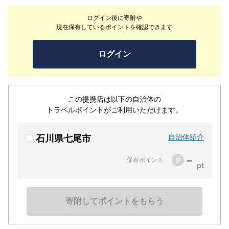
ます。量り売りランチはお盆を持ってお好きなお惣菜をお
ログイン後に寄附や
取りいただき、食べる物はもちろん食べるお皿も食べる場
現在保有しているポイントを確認できます
所も食べる量も、それぞれお選びいただけます。ホッと一
息、ゆったりとした時間をお過ごしいただければ幸いで
ログイン
す。
この提携店は以下の自治体の
トラベルポイントがご利用いただけます。
自治体紹介
石川県七尾市
-
保有ポイント
寄附してポイントをもらう