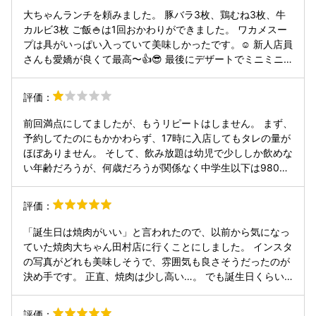
ごせました。 スタッフの方も感じが良かったです。 これ
大ちゃんランチを頼みました。 豚バラ3枚、鶏むね3枚、牛
は、リピーターのお客さんが多いんだろうなと思いました。
カルビ3枚 ご飯🍚は1回おかわりができました。 ワカメスー
プは具がいっぱい入っていて美味しかったです。☺️ 新人店員
さんも愛嬌が良くて最高〜👍😎 最後にデザートでミニミニ
アイスが出てきました。🤭 大ちゃんランチでカルビ3枚は少
しショボイかな！？🤔1600円位出しているからね〜🥹 夜、
評価：
大ちゃんカルビの旨さを知っているからなおさら…😁🍻🥩
前回満点にしてましたが、もうリピートはしません。 まず、
予約してたのにもかかわらず、17時に入店してもタレの量が
ほぼありません。 そして、飲み放題は幼児で少ししか飲めな
い年齢だろうが、何歳だろうが関係なく中学生以下は980
円！大人がアルコール飲み放題頼んだらとられます！ 前はそ
んなこともなかったし、注文したらすぐきましたが、こない
評価：
です。 一通りはかるくたのみましたが、前回ほどは頼みませ
んでしたし、もうリピートはありませんし、お勧めしませ
「誕生日は焼肉がいい」と言われたので、以前から気になっ
ん！ 後会計直後に割引クーポン気づいてもなにも返金等して
ていた焼肉大ちゃん田村店に行くことにしました。 インスタ
くれません！！非常にケチです！！気をつけてください！
の写真がどれも美味しそうで、雰囲気も良さそうだったのが
決め手です。 正直、焼肉は少し高い…。 でも誕生日くらい
は奮発したい。だからこそ絶対に失敗したくないと思い、ネ
ットでいろいろ調べました。 ネット予約を見たら、土曜日は
評価：