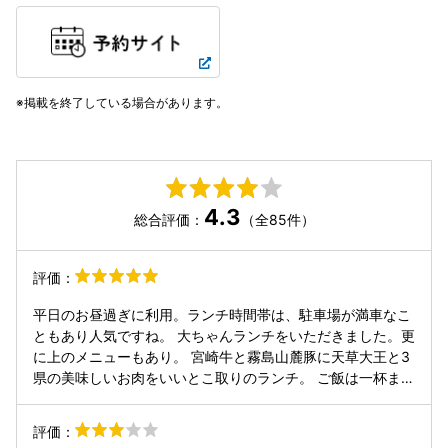
掲載を終了している場合があります。
4.3
総合評価：
（全85件）
評価：
平日のお昼過ぎに利用。ランチ時間帯は、駐車場が満車なこ
ともあり人気ですね。 大ちゃんランチをいただきました。更
に上のメニューもあり。 宮崎牛と霧島山麓豚に天草大王と3
県の美味しいお肉をいいとこ取りのランチ。 ご飯は一杯まで
おかわり無料だし、小鉢にキムチとサラダにスープまでつい
ててかなり嬉しいランチ。 お肉も綺麗で、自分のタイミング
評価：
で焼いていただける臨場感も良くて充実したランチ時間が過