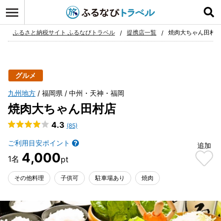
ログイン
お気に入り
ふるさと納税サイト ふるなびトラベル
提携店一覧
焼肉大ちゃん田村
グルメ
九州地方
福岡県
中州・天神・福岡
焼肉大ちゃん田村店
4.3
(85)
ご利用目安ポイント
追加
4,000
その他料理
子供可
駐車場あり
焼肉