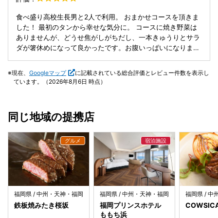
ほぼ満席でちょっとバタついていそう。 そこで、平日ならゆ
っくりできそうだと思い、仕事終わりに行ける時間で予約し
食べ盛り高校生長男と2人で利用。 おまかせコースを頂きま
ました。 店内は落ち着いた空間で、ゆっくり味わえる時間が
した！ 最初のタンから幸せな気分に。 コースに焼き野菜は
最高。 焼き台の火加減もちょうどよく、目の前で焼くお肉は
ありませんが、どうせ焦がしがちだし、一本きゅうりとサラ
本当に美味しかったです。 雰囲気も味も、どれも記憶に残る
ダが箸休めになって良かったです。お腹いっぱいになりまし
体験でした。 スタッフさんの気配りも自然で、最後まで気持
た。 接客も親切丁寧で大満足です。 中洲の某高級店と遜色
ちよく過ごせました。 “特別な日”が、“いい思い出”になった
ない品質とサービスだと思います。欲を言えば、子供がホル
現在、
Googleマップ
に記載されている総合評価とレビュー件数を表示し
お店。 また誰かを連れて行きたくなる、そんな場所です。
モンや鶏皮が苦手なので他に代替できるといいなと思いまし
ています。（2026年8月6日 時点）
た。 火曜日の夕方に伺いましたが人も少なくゆっくり過ごせ
ました。伺うと火曜日が少なく狙い目だそうです。週末はや
はり待ちが出るそう。ご馳走様でした。
同じ地域の提携店
福岡県 / 中州・天神・福岡
福岡県 / 中州・天神・福岡
福岡県 / 
鉄板焼みたき桜坂
福岡プリンスホテル
COWSIC
ももち浜