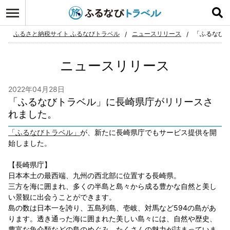
ログイン
お気に入り
ふるさと納税サイト ふるなびトラベル
ニュースリリース
「ふるなび
ニュースリリース
2022年04月28日
「ふるなびトラベル」に長崎県庁がリリースさ
れました。
「ふるなびトラベル」
が、新たに長崎県庁でもサービス提供を開
始しました。
【長崎県庁】
日本本土の最西端、九州の西北部に位置する長崎県。
三方を海に囲まれ、多くの半島と島々から成る豊かな自然と美し
い景観に出会うことができます。
島の数は日本一を誇り、五島列島、壱岐、対馬など594の島があ
ります。透き通った海に囲まれた美しい島々には、自然や歴史、
豊富な魚介類などの島のめぐみ、たくさんの魅力が詰まっていま