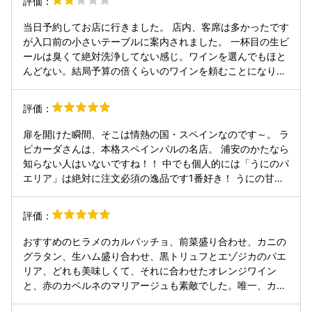
評価：
と早くこのお店を知りたかったです！ 15カ国70種類のビー
ルや、150種類のウイスキー。 ワインは約350種類もありま
当日予約してお店に行きました。 店内、客席は多かったです
す！ イカスミのコロッケ、ソーセージのパエリアを食べたん
が入口前の小さいテーブルに案内されました。 一杯目の生ビ
ですが美味しすぎてつい夢中になってしまいました！ フード
ールは臭くて絶対洗浄してない感じ。ワインを選んでもほと
メニューもかなり充実していたので、次はもっと色んなメニ
んどない。結局予算の倍くらいのワインを頼むことになりま
ューを頼んでみます！ 広いお店なので様々なシチュエーショ
した。 お料理はどれも美味しかったですが、提供は遅く、パ
ンで使っていただけるお店です！ 近いうちにまたお伺いさせ
エリアはちょっと味が濃かったかな。 男性のウエイターは感
評価：
ていただきます！ 素敵な接客に素敵な料理、素敵な時間をあ
じがあまり良くなく、常になんかモグモグしてました。 お店
りがとうございました！！！
の入口に段ボールが積んであったりあんまり雰囲気のいい感
扉を開けた瞬間、そこは情熱の国・スペインなのです～。 ラ
じではなかったです。
ピカーダさんは、本格スペインバルの名店。 浦安のかたなら
知らない人はいないですね！！ 中でも個人的には「うにのパ
エリア」は絶対に注文必須の逸品です1番好き！ うにの甘み
がじゅんわり染み込んだお米は ちょうど良いこれぞパエリア
といった芯のある硬さ。 この日は時間が無く1時間半ほどの
評価：
滞在ながら 豪華ラインナップで大満喫でした ・生ハム ・牡
蠣のフリット ・エビのアヒージョ ・鶏肉の煮込み料理 ・そ
おすすめのヒラメのカルパッチョ、前菜盛り合わせ、カニの
して締めにうにのパエリア！ さらにこちらは ワインの仕入
グラタン、生ハム盛り合わせ、黒トリュフとエゾジカのパエ
れもされているお店で 地下にはすごい貯蔵庫があるんだとか
リア、どれも美味しくて、それに合わせたオレンジワイン
そのためワインの種類が本当に豊富で、、、 他にはクラフト
と、赤のカベルネのマリアージュも素敵でした。唯一、カウ
ビールもズラリ！ さらになんとウイスキーをボトルキープさ
ンターが喫煙が出来るから、その臭いがテーブルまでくるこ
れる方も多いんです。 この日はシェリー酒の飲み比べセット