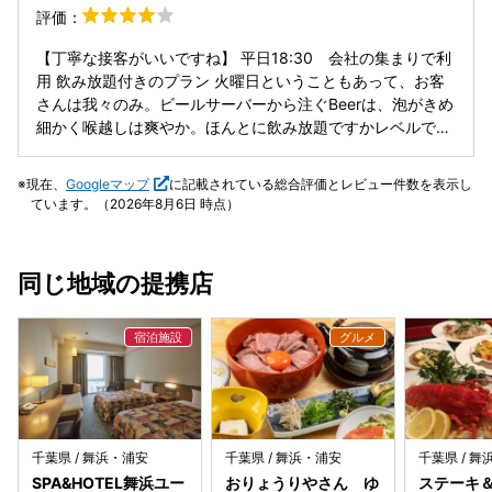
とですかね、、、前もそれが気になったけど、2人席はそっ
評価：
をチョイス。 奥深いシェリーの世界を覗き見ました。 料理
ち側しかないから、仕方ないんだなぁと思います。（人数が
もお酒も、雰囲気も大好きなラピカーダさん。 浦安にこんな
増えると奥の席になるので） 接客も気が利く方で、過ごしや
【丁寧な接客がいいですね】 平日18:30 会社の集まりで利
素敵な空間があるのです。 皆さんぜひ浦安グルメツアーの際
すかったです。
用 飲み放題付きのプラン 火曜日ということもあって、お客
はお立ち寄りください。
さんは我々のみ。ビールサーバーから注ぐBeerは、泡がきめ
細かく喉越しは爽やか。ほんとに飲み放題ですかレベルで
す。他アルコール、ソフトドリンクもボチボチ充実。 ●ピコ
ス＆ポテサラ、豆の煮込み、ハモン・セラーノ 軽くて小さい
現在、
Googleマップ
に記載されている総合評価とレビュー件数を表示し
パンが刺さったポテサラは、馴染み深く安定の味付け。厨房
ています。（2026年8月6日 時点）
内に骨付きの生ハムがあったので、そこらの生ハムもどきと
は味が違う。 ●グリーンサラダ スライスされた生のマッシ
ュルームが盛り付けてあり、味は酸が効いたドレッシング。
同じ地域の提携店
シンプルな味。 ●熱々のマッシュルームアヒージョ キノコ
数種類がグツグツ状態でバケットと提供される。先にバケッ
トを各皿に分けて上からアヒージョをかける！がオススメ。
●熱々のトリッパの煮込み 口にまとわりつくほどのゼラチン
質なヒトサラ。臭みなく内臓系が嫌いな方でもいけると思い
ます。チャレンジを。 ●パエリア2種類 ①チーズ コクが
ありまろやかな味わい。とにかく大きい。 ②魚介 甲殻類
とトマトが効いた想像出来る味。美味しい。ソフトシュリン
千葉県 / 舞浜・浦安
千葉県 / 舞浜・浦安
千葉県 / 
プ、ムール貝、イカ、あさりなど具材も豊富。 >所感 ソカ
SPA&HOTEL舞浜ユー
おりょうりやさん ゆ
ステーキ