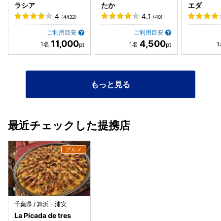
ラが無くモチモチに近い仕上がりだったのでパーティ仕様に
ラシア
たか
エダ
感じました。 気の利いたサービスが行き届いており、気持ち
4
4.1
(4432)
(40)
良く食事ができました。マスターらしき方もダンディで気軽
に話しかけてくれるのは嬉しい。 ぜひ足を運んでみてわ。
ご利用目安
ご利用目安
11,000
4,500
もっと見る
最近チェックした提携店
千葉県 / 舞浜・浦安
La Picada de tres