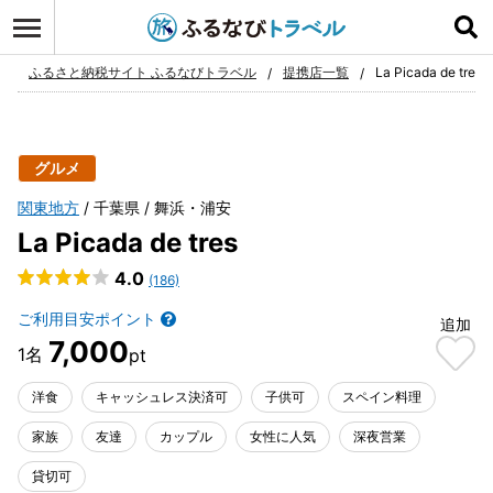
ログイン
お気に入り
ふるさと納税サイト ふるなびトラベル
提携店一覧
La Picada de tres
グルメ
関東地方
千葉県
舞浜・浦安
La Picada de tres
4.0
(186)
ご利用目安ポイント
追加
7,000
洋食
キャッシュレス決済可
子供可
スペイン料理
家族
友達
カップル
女性に人気
深夜営業
貸切可