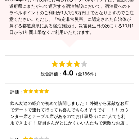
道府県にまたがって運営する宿泊施設において、宿泊費へのト
ラベルポイントのご利用が1人1泊5万円までとなりますのでご注
意ください。ただし、「特定非常災害」に認定された自治体が
属する都道府県にある宿泊施設は、災害発生日の次にくる10月1
日から1年間上限なくご利用いただけます。
4.0
総合評価：
（全186件）
評価：
飲み友達の紹介で初めて訪問しました！ 外観から素敵なお店
でデートで連れて行っても喜んでもらえそうです！！！ カウ
ンター席とテーブル席があるのでお仕事帰りにに1人でも利
用できます！ 店員さんがとにかくいい人たちで素敵なお店に
素敵なスタッフありです！ カウンターには常連さんもいたり
して浦安ではかなり愛されているお店なんだそうです！ もっ