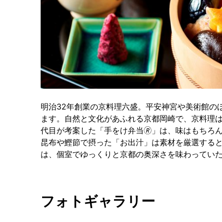
明治32年創業の京料理六盛。平安神宮や美術館の
ます。自然と文化があふれる京都岡崎で、京料理は
代目が考案した「手をけ弁当🄬」は、味はもちろ
昆布や鰹節で摂った「お出汁」は素材を厳選する
は、個室でゆっくりと京都の奥深さを味わってい
フォトギャラリー