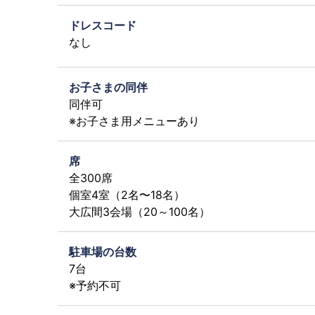
ドレスコード
なし
お子さまの同伴
同伴可
※お子さま用メニューあり
席
全300席
個室4室（2名〜18名）
大広間3会場（20～100名）
駐車場の台数
7台
※予約不可