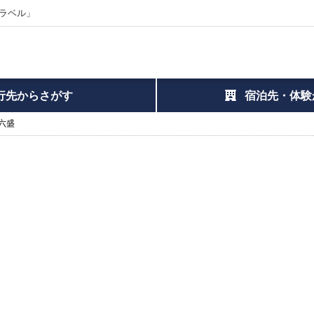
ラベル」
行先からさがす
宿泊先・体験
六盛