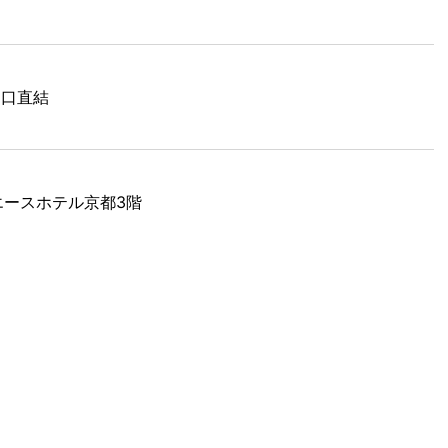
出口直結
 エースホテル京都3階