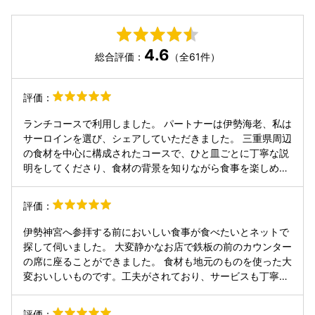
4.6
総合評価：
（全61件）
評価：
ランチコースで利用しました。 パートナーは伊勢海老、私は
サーロインを選び、シェアしていただきました。 三重県周辺
の食材を中心に構成されたコースで、ひと皿ごとに丁寧な説
明をしてくださり、食材の背景を知りながら食事を楽しめる
のがとても良かったです。 前菜から完成度が高く、素材の味
を活かした繊細な味付けが印象的でした。 特に伊勢海老は身
評価：
がしっかりしていて甘みがあり、ソースとのバランスも素晴
らしかったです。サーロインも焼き加減が絶妙で、旨みがし
伊勢神宮へ参拝する前においしい食事が食べたいとネットで
っかり感じられる一皿でした。 デザートも美しく、まるでア
探して伺いました。 大変静かなお店で鉄板の前のカウンター
ートのような盛り付けで、食べるのが少しもったいないほ
の席に座ることができました。 食材も地元のものを使った大
ど。 最初から最後まで心地よい時間を過ごすことができまし
変おいしいものです。工夫がされており、サービスも丁寧で
た。 ワインのラインナップも豊富で、料理に合わせて楽しめ
今後も伊勢神宮へ参拝のおりに、伺いたいなと思っておりま
そうです。 伊勢神宮の観光客で賑わうエリアとは少し違い、
す。
評価：