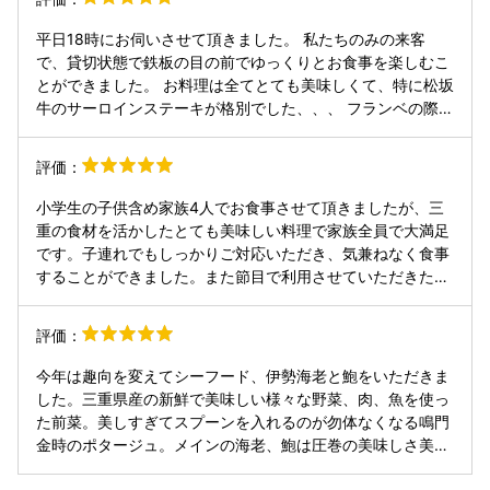
落ち着いた雰囲気でゆっくり食事ができるのも魅力だと思い
ます。 またぜひ伺いたいお店です。次はディナーでも訪れて
平日18時にお伺いさせて頂きました。 私たちのみの来客
みたいと思いました。 ✅駐車場あり ✅トイレがとても清潔
で、貸切状態で鉄板の目の前でゆっくりとお食事を楽しむこ
とができました。 お料理は全てとても美味しくて、特に松坂
牛のサーロインステーキが格別でした、、、 フランベの際は
動画が撮れるように少し待って頂けたり、タクシーを手配し
て頂けたり、色々とお心遣いをして頂きました。 またお姉さ
評価：
んが手がけた誕生日デザートプレート、チョコペンで描いた
とは思えないくらいとても美しく、そして美味しかったで
小学生の子供含め家族4人でお食事させて頂きましたが、三
す、、、 彼もとても喜んでくれました。 こちらのお店を選
重の食材を活かしたとても美味しい料理で家族全員で大満足
んで本当に良かったです。 また伊勢に来た際にはお邪魔させ
です。子連れでもしっかりご対応いただき、気兼ねなく食事
て頂きたいです♡ ありがとうございました。
することができました。また節目で利用させていただきたい
と思います
評価：
今年は趣向を変えてシーフード、伊勢海老と鮑をいただきま
した。三重県産の新鮮で美味しい様々な野菜、肉、魚を使っ
た前菜。美しすぎてスプーンを入れるのが勿体なくなる鳴門
金時のポタージュ。メインの海老、鮑は圧巻の美味しさ美し
さ新鮮さ！ お料理に加えてご夫婦のあたたかく優しい笑顔