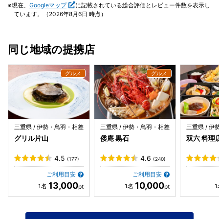
に、来年も必ず！と思うランチでした。 __________ 2022年12
現在、
Googleマップ
に記載されている総合評価とレビュー件数を表示し
月 ここ数年、毎年お世話になっています。 伺うたびに美味
ています。（2026年8月6日 時点）
しさ、美しさがグレードアップしたお料理を、温かく気取り
のない最高の雰囲気でサーブして下さり、一年を締めくくる
のに相応しいランチをいただいています。記念日や大切な人
同じ地域の提携店
との食事にぜひ！ _____________ 予約から当日来店まで、丁寧
にメールでやり取りして下さり、四時間かけて伺った甲斐が
ありました。 松阪牛のコース、先付けから最後のコーヒー、
お茶菓子までどれ一つとして強すぎる味はなく、一皿終わる
ごとに次が楽しみになる美味しさ、美しさ、サーブのタイミ
ング。コースが終わる頃にはお腹はもちろん、気持ちも贅沢
に満たして下さいました。 セルブーズの奥様は柔らかな伊勢
言葉と、あたたかな笑顔がとても印象的で、歓迎されている
三重県 / 伊勢・鳥羽・相差
三重県 / 伊勢・鳥羽・相差
三重県 / 
という感じがさいごまで途切れませんでした。 どんな機会で
グリル片山
倭庵 黒石
双六 料理
も必ず記憶に残る、本当に贅沢で豊かな食事、雰囲気を提供
して下さるお店だと思います。
4.5
4.6
(177)
(240)
ご利用目安
ご利用目安
13,000
10,000