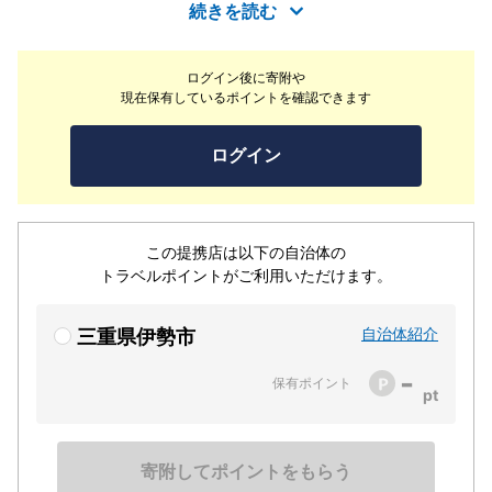
わえるフランス料理をご提供いたします。地元の方から伊
続きを読む
勢神宮を訪れた観光の方まで、お気軽にお越しください。
この地の最高の食材をご用意してお待ちしております。
ログイン後に寄附や
現在保有しているポイントを確認できます
ログイン
この提携店は以下の自治体の
トラベルポイントがご利用いただけます。
自治体紹介
三重県伊勢市
-
保有ポイント
寄附してポイントをもらう