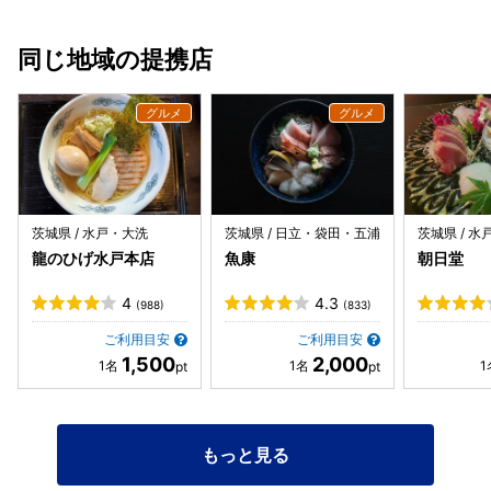
同じ地域の提携店
茨城県 / 水戸・大洗
茨城県 / 日立・袋田・五浦
茨城県 / 
龍のひげ水戸本店
魚康
朝日堂
4
4.3
(988)
(833)
ご利用目安
ご利用目安
1,500
2,000
もっと見る