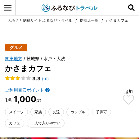
ログイン
お気に入り
ふるさと納税サイト ふるなびトラベル
提携店一覧
かさまカフェ
グルメ
関東地方
茨城県
水戸・大洗
かさまカフェ
3.3
(10)
ご利用目安ポイント
追加
1,000
スイーツ
家族
友達
カップル
子供可
カフェ
一人で入りやすい