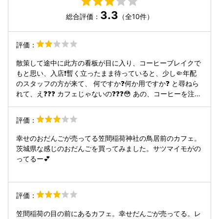
3.3
総合評価：
（全10件）
評価：
散策して途中に此方の看板が目に入り、コーヒーブレイクで
もと思い、入店❗️暫く立ったまま待っていると、少し🤏年配
のスタッフの方が来て、 何ですか❓何か用ですか❓ と尋ねら
れて、え❓❓❓ カフェじゃないの❓❓❓😳 あの、コーヒーを注文
出来ますか❓と連れが聞くと、あー〜🫩コーヒーね❗️前の客の
後片付けをして、ここどうぞ❗️🫩と言い残したまま、裏側に❗️お
評価：
団子とか店頭販売しているので、中に入って来る客は迷惑な
のかなぁ〜❓😅 と感じさせる態度❗️紙コップでお茶らしき物を
幸せのおだんごが売ってる笠間稲荷神社の鳥居前のカフェ。
無言で、出されて、申し訳無く感じながら頂きました、薄っ
茨城県な感じのおだんごを買ってみました。サツマイモがの
❗️何のお茶🍵❓出がらし❓😂 暫く待って、ホットコーヒーが、
ってるー💕
メニューには、かさまブレンド❗️と、書いてあったので、期
待して一口❗️😳 薄っ❗️❗️❗️え？香りも薄っ❗️いや、参ったなこのお
店❗️😅早々に退店❗️ご馳走様でした🙏
評価：
笠間稲荷の目の前にあるカフェ。幸せだんごが売ってる。レ