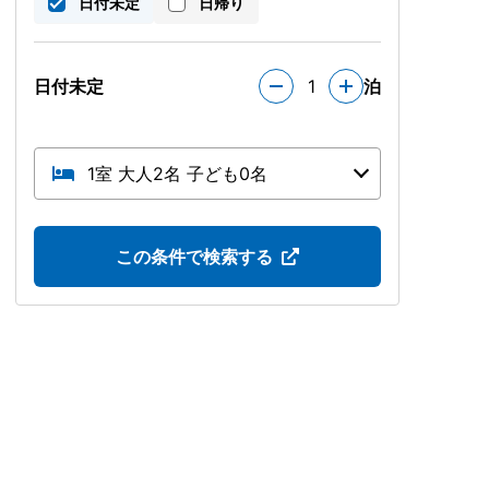
日付未定
日帰り
日付未定
1
泊
1室 大人2名 子ども0名
この条件で検索する