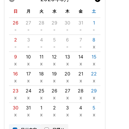
日
月
火
水
木
金
土
26
27
28
29
30
31
1
-
-
-
-
-
-
-
2
3
4
5
6
7
8
-
-
-
-
-
-
x
9
10
11
12
13
14
15
x
x
x
x
x
x
x
16
17
18
19
20
21
22
x
x
x
x
x
x
x
23
24
25
26
27
28
29
x
x
x
x
x
x
x
30
31
1
2
3
4
5
x
x
x
x
x
x
x